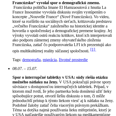
Francúzsku“ vyvolal spor o demografickú zmenu.
Francúzska politička Imane El Hamzaouiová z hnutia La
France Insoumise vyvolala diskusiu svojím vystúpením o
koncepte „Nouvelle France“ (Nové Francúzsko). Vo videu,
ktoré sa rozšírilo na sociálnych sieťach, kritizovala predstavu
„večného Francúzska“ založeného na historickej identite a
hovorila o spoločenskej a demografickej premene krajiny. Jej
výroky vyvolali ostrú reakciu kritikov, ktorí ich interpretovali
ako podporu zámernej zmeny obyvateľského zloženia
Francúzska, zatiaľ čo podporovatelia LFI ich prezentujú ako
[1]
opis multikultúrnej reality súčasnej spoločnosti.
Tags:
demografia
,
migrácia
,
životné prostredie
08.07. – 15.07.
Spor o interrupčné tabletky v USA: súdy riešia otázku
možného nátlaku na ženy.
V USA pokračujú právne spory
súvisiace s dostupnosťou interrupčných tabletiek. Prípad, v
ktorom muž tvrdí, že jeho partnerka bola donútená užiť lieky
spôsobujúce potrat, otvoril širšiu diskusiu o tom, či môže
jednoduchší prístup k týmto liekom viesť aj k nátlaku na ženy.
Podobné žaloby zatiaľ čelia viacerým právnym prekážkam.
Téma sa dotýka najmä používania lieku mifepristón, ktorý je
v USA najčastejšie používaným liekom na medikamentózne