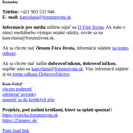
Kontakty
Telefón:
+421 903 533 946
E- mail:
kancelaria@forumzivota.sk
Informácie pre média
môžete nájsť na
O Fóre života
. Ak máte v
rámci mediálneho výstupu nejaké otázky, ozvite sa na
kancelaria@forumzivota.sk.
Ak sa chcete stať
členom Fóra života,
informácie nájdete
na tomto
odkaze
.
Ak sa chcete stať naším
dobrovoľníkom, dobrovoľníčkou
,
napíšte nám na
kancelaria@forumzivota.sk
. Viac informácií nájdete
aj na
tomto odkaze Dobrovoľníctvo
.
Kam ďalej?
chcem podporiť
odoberať novinky
ponoriť sa do krehkých tém
Projekty, pod našimi krídlami, ktoré sa oplatí spoznať:
https://sviecka.forumzivota.sk
https://25marec.sk/
Page load link