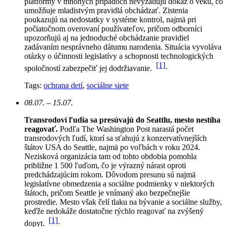
platformy v mnohých prípadoch nevyžadujú dôkaz o veku, čo
umožňuje mladistvým pravidlá obchádzať. Zistenia
poukazujú na nedostatky v systéme kontrol, najmä pri
počiatočnom overovaní používateľov, pričom odborníci
upozorňujú aj na jednoduché obchádzanie pravidiel
zadávaním nesprávneho dátumu narodenia. Situácia vyvoláva
otázky o účinnosti legislatívy a schopnosti technologických
[1]
spoločností zabezpečiť jej dodržiavanie.
Tags:
ochrana detí
,
sociálne siete
08.07. – 15.07.
Transrodoví ľudia sa presúvajú do Seattlu, mesto nestíha
reagovať.
Podľa The Washington Post narastá počet
transrodových ľudí, ktorí sa sťahujú z konzervatívnejších
štátov USA do Seattle, najmä po voľbách v roku 2024.
Nezisková organizácia tam od tohto obdobia pomohla
približne 1 500 ľuďom, čo je výrazný nárast oproti
predchádzajúcim rokom.
Dôvodom presunu sú najmä
legislatívne obmedzenia a sociálne podmienky v niektorých
štátoch, pričom Seattle je vnímaný ako bezpečnejšie
prostredie. Mesto však čelí tlaku na bývanie a sociálne služby,
keďže nedokáže dostatočne rýchlo reagovať na zvýšený
[1]
dopyt.