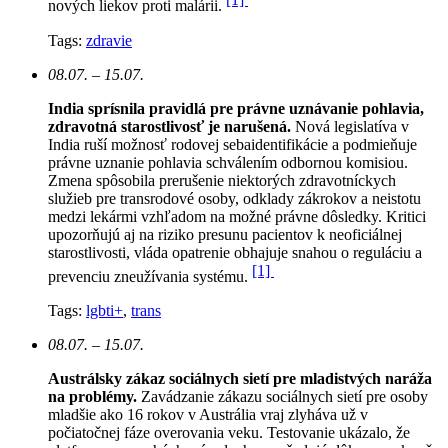
nových liekov proti malárii.
Tags:
zdravie
08.07. – 15.07.
India sprísnila pravidlá pre právne uznávanie pohlavia,
zdravotná starostlivosť je narušená.
N
ová legislatíva v
India ruší možnosť rodovej sebaidentifikácie a podmieňuje
právne uznanie pohlavia schválením odbornou komisiou.
Zmena spôsobila prerušenie niektorých zdravotníckych
služieb pre transrodové osoby, odklady zákrokov a neistotu
medzi lekármi vzhľadom na možné právne dôsledky. Kritici
upozorňujú aj na riziko presunu pacientov k neoficiálnej
starostlivosti, vláda opatrenie obhajuje snahou o reguláciu a
[1]
prevenciu zneužívania systému.
Tags:
lgbti+
,
trans
08.07. – 15.07.
Austrálsky zákaz sociálnych sietí pre mladistvých naráža
na problémy.
Zavádzanie zákazu sociálnych sietí pre osoby
mladšie ako 16 rokov v Austrália vraj zlyháva už v
počiatočnej fáze overovania veku. Testovanie ukázalo, že