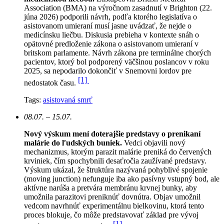
Association (BMA) na výročnom zasadnutí v Brighton (22.
júna 2026) podporili návrh, podľa ktorého legislatíva o
asistovanom umieraní musí jasne uvádzať, že nejde o
medicínsku liečbu. Diskusia prebieha v kontexte snáh o
opätovné predloženie zákona o asistovanom umieraní v
britskom parlamente. Návrh zákona pre terminálne chorých
pacientov, ktorý bol podporený väčšinou poslancov v roku
2025, sa nepodarilo dokončiť v Snemovni lordov pre
[1]
nedostatok času.
Tags:
asistovaná smrť
08.07. – 15.07.
Nový výskum mení doterajšie predstavy o prenikaní
malárie do ľudských buniek.
Vedci objavili nový
mechanizmus, ktorým parazit malárie preniká do červených
krviniek, čím spochybnili desaťročia zaužívané predstavy.
Výskum ukázal, že štruktúra nazývaná pohyblivé spojenie
(moving junction) nefunguje iba ako pasívny vstupný bod, ale
aktívne narúša a pretvára membránu krvnej bunky, aby
umožnila parazitovi preniknúť dovnútra. Objav umožnil
vedcom navrhnúť experimentálnu bielkovinu, ktorá tento
proces blokuje, čo môže predstavovať základ pre vývoj
[1]