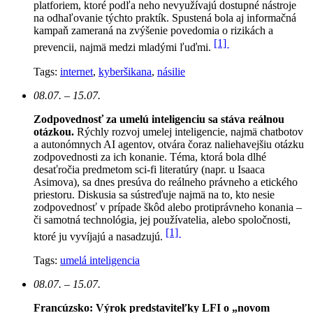
platforiem, ktoré podľa neho nevyužívajú dostupné nástroje
na odhaľovanie týchto praktík. Spustená bola aj informačná
kampaň zameraná na zvýšenie povedomia o rizikách a
[1]
prevencii, najmä medzi mladými ľuďmi.
Tags:
internet
,
kyberšikana
,
násilie
08.07. – 15.07.
Zodpovednosť za umelú inteligenciu sa stáva reálnou
otázkou.
Rýchly rozvoj umelej inteligencie, najmä chatbotov
a autonómnych AI agentov, otvára čoraz naliehavejšiu otázku
zodpovednosti za ich konanie. Téma, ktorá bola dlhé
desaťročia predmetom sci-fi literatúry (napr. u Isaaca
Asimova), sa dnes presúva do reálneho právneho a etického
priestoru. Diskusia sa sústreďuje najmä na to, kto nesie
zodpovednosť v prípade škôd alebo protiprávneho konania –
či samotná technológia, jej používatelia, alebo spoločnosti,
[1]
ktoré ju vyvíjajú a nasadzujú.
Tags:
umelá inteligencia
08.07. – 15.07.
Francúzsko: Výrok predstaviteľky LFI o „novom