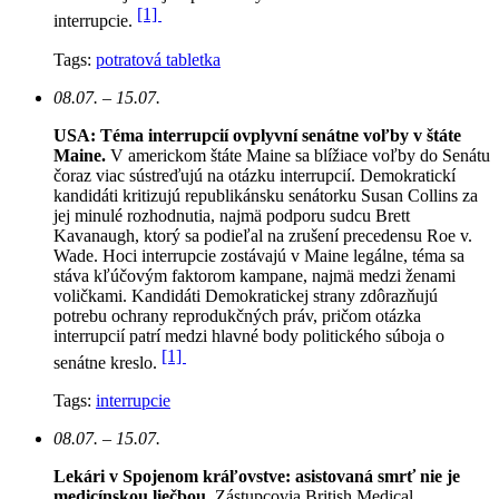
[1]
interrupcie.
Tags:
potratová tabletka
08.07. – 15.07.
USA: Téma interrupcií ovplyvní senátne voľby v štáte
Maine.
V americkom štáte Maine sa blížiace voľby do Senátu
čoraz viac sústreďujú na otázku interrupcií. Demokratickí
kandidáti kritizujú republikánsku senátorku Susan Collins za
jej minulé rozhodnutia, najmä podporu sudcu Brett
Kavanaugh, ktorý sa podieľal na zrušení precedensu Roe v.
Wade. Hoci interrupcie zostávajú v Maine legálne, téma sa
stáva kľúčovým faktorom kampane, najmä medzi ženami
voličkami. Kandidáti Demokratickej strany zdôrazňujú
potrebu ochrany reprodukčných práv, pričom otázka
interrupcií patrí medzi hlavné body politického súboja o
[1]
senátne kreslo.
Tags:
interrupcie
08.07. – 15.07.
Lekári v Spojenom kráľovstve: asistovaná smrť nie je
medicínskou liečbou.
Zástupcovia British Medical