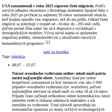
USA zaznamenali v roku 2025 zápornú čistú migráciu.
Podľa
nových odhadov ekonómov z Brookings Institution Spojené štáty v
roku 2025 po prvýkrát za najmenej 50 rokov zaznamenali situáciu,
keď krajinu opustilo viac migrantov, než do nej prišlo. Odhad čistej
migrácie sa pohybuje v rozpätí od –10-tisíc do –295-tisíc osôb,
pričom presné čísla zatiaľ nie sú k dispozícii a vychádzajú z
demografických modelov. Vývoj súvisí najmä so sprísnením
migračnej politiky, obmedzením víz a ukončením viacerých
[1]
humanitárnych programov.
späť na bioetiku
Tags:
migrácia
08.07. – 15.07.
Nárast sexuálneho vydierania online: mladí muži patria
medzi najčastejšie obete.
Austrálsky úrad pre online
bezpečnosť zaznamenal za šesť mesiacov viac ako 2 000
prípadov sexuálneho vydierania (tzv. sextortion), pričom
najčastejšími obeťami sú mladí muži vo veku 18 až 24 rokov.
Prípady často začínajú neškodnou online komunikáciou, ktorá
následne vedie k získaniu intímnych materiálov a ich
zneužitiu na vydieranie. Úrad zároveň upozorňuje na
nedostatočné opatrenia zo strany veľkých technologických