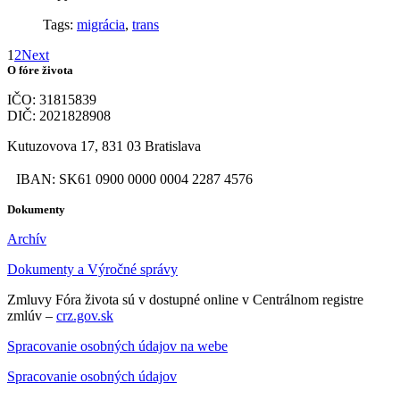
Tags:
migrácia
,
trans
1
2
Next
O fóre života
IČO: 31815839
DIČ: 2021828908
Kutuzovova 17, 831 03 Bratislava
IBAN: SK61 0900 0000 0004 2287 4576
Dokumenty
Archív
Dokumenty a Výročné správy
Zmluvy Fóra života sú v dostupné online v Centrálnom registre
zmlúv –
crz.gov.sk
Spracovanie osobných údajov na webe
Spracovanie osobných údajov