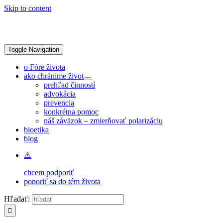
Skip to content
Toggle Navigation
o Fóre života
ako chránime život
prehľad činností
advokácia
prevencia
konkrétna pomoc
náš záväzok – zmierňovať polarizáciu
bioetika
blog
chcem podporiť
ponoriť sa do tém života
Hľadať: