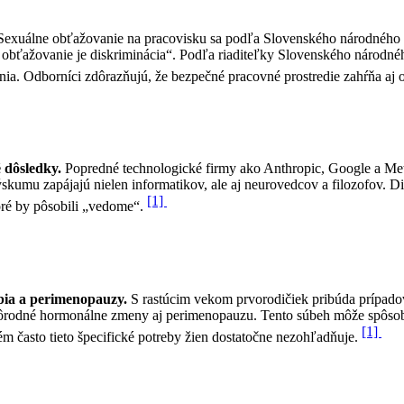
Sexuálne obťažovanie na pracovisku sa podľa Slovenského národného st
obťažovanie je diskriminácia“. Podľa riaditeľky Slovenského národnéh
ia. Odborníci zdôrazňujú, že bezpečné pracovné prostredie zahŕňa a
 dôsledky.
Popredné technologické firmy ako Anthropic, Google a Meta
u zapájajú nielen informatikov, ale aj neurovedcov a filozofov. Disk
[1]
oré by pôsobili „vedome“.
obia a perimenopauzy.
S rastúcim vekom prvorodičiek pribúda prípadov
popôrodné hormonálne zmeny aj perimenopauzu. Tento súbeh môže spôs
[1]
m často tieto špecifické potreby žien dostatočne nezohľadňuje.