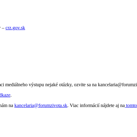
v –
crz.gov.sk
ci mediálneho výstupu nejaké otázky, ozvite sa na kancelaria@forumzi
dkaze
.
e nám na
kancelaria@forumzivota.sk
. Viac informácií nájdete aj na
tomto