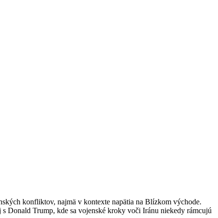
nských konfliktov, najmä v kontexte napätia na Blízkom východe.
nej s Donald Trump, kde sa vojenské kroky voči Iránu niekedy rámcujú