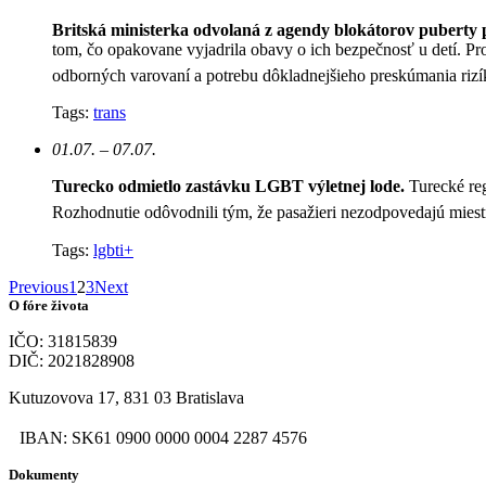
Britská ministerka odvolaná z agendy blokátorov puberty 
tom, čo opakovane vyjadrila obavy o ich bezpečnosť u detí. Pr
odborných varovaní a potrebu dôkladnejšieho preskúmania rizí
Tags:
trans
01.07. – 07.07.
Turecko odmietlo zastávku LGBT výletnej lode.
Turecké re
Rozhodnutie odôvodnili tým, že pasažieri nezodpovedajú mie
Tags:
lgbti+
Previous
1
2
3
Next
O fóre života
IČO: 31815839
DIČ: 2021828908
Kutuzovova 17, 831 03 Bratislava
IBAN: SK61 0900 0000 0004 2287 4576
Dokumenty