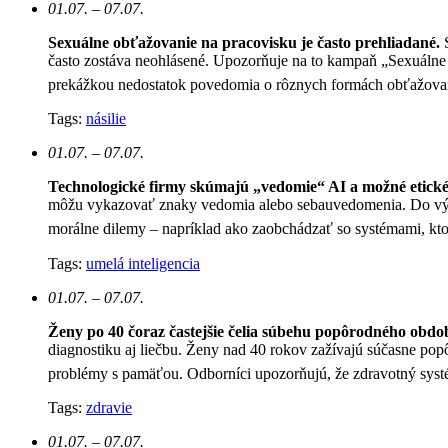
01.07. – 07.07.
Sexuálne obťažovanie na pracovisku je často prehliadané.
často zostáva neohlásené. Upozorňuje na to kampaň „Sexuálne 
prekážkou nedostatok povedomia o rôznych formách obťažovan
Tags:
násilie
01.07. – 07.07.
Technologické firmy skúmajú „vedomie“ AI a možné etické
môžu vykazovať znaky vedomia alebo sebauvedomenia. Do výskum
morálne dilemy – napríklad ako zaobchádzať so systémami, kt
Tags:
umelá inteligencia
01.07. – 07.07.
Ženy po 40 čoraz častejšie čelia súbehu popôrodného obd
diagnostiku aj liečbu. Ženy nad 40 rokov zažívajú súčasne 
problémy s pamäťou. Odborníci upozorňujú, že zdravotný systé
Tags:
zdravie
01.07. – 07.07.