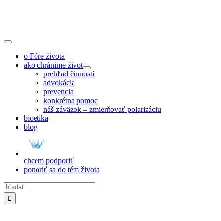
Skip
to
content
Toggle
Navigation
o Fóre života
ako chránime život
prehľad činností
advokácia
prevencia
konkrétna pomoc
náš záväzok – zmierňovať polarizáciu
bioetika
blog
chcem podporiť
ponoriť sa do tém života
Hľadať: