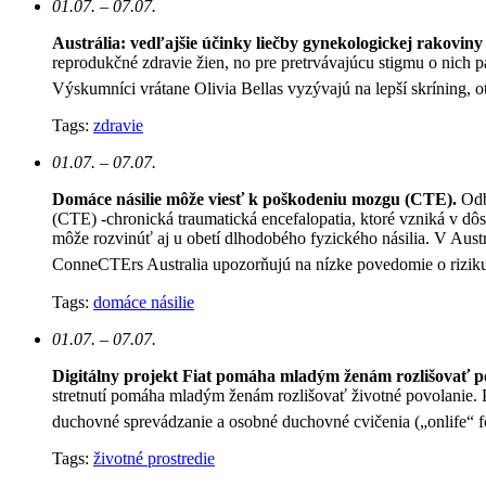
01.07. – 07.07.
Austrália: vedľajšie účinky liečby gynekologickej rakoviny 
reprodukčné zdravie žien, no pre pretrvávajúcu stigmu o nich p
Výskumníci vrátane Olivia Bellas vyzývajú na lepší skríning, ot
Tags:
zdravie
01.07. – 07.07.
Domáce násilie môže viesť k poškodeniu mozgu (CTE).
Odb
(CTE) -chronická traumatická encefalopatia, ktoré vzniká v d
môže rozvinúť aj u obetí dlhodobého fyzického násilia. V Austr
ConneCTErs Australia upozorňujú na nízke povedomie o riziku 
Tags:
domáce násilie
01.07. – 07.07.
Digitálny projekt Fiat pomáha mladým ženám rozlišovať p
stretnutí pomáha mladým ženám rozlišovať životné povolanie. P
duchovné sprevádzanie a osobné duchovné cvičenia („onlife“ 
Tags:
životné prostredie