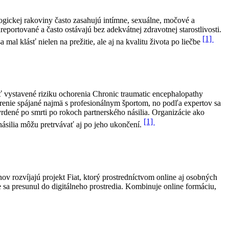
ogickej rakoviny často zasahujú intímne, sexuálne, močové a
portované a často ostávajú bez adekvátnej zdravotnej starostlivosti.
[1]
al klásť nielen na prežitie, ale aj na kvalitu života po liečbe
 vystavené riziku ochorenia Chronic traumatic encephalopathy
renie spájané najmä s profesionálnym športom, no podľa expertov sa
vrdené po smrti po rokoch partnerského násilia. Organizácie ako
[1]
ásilia môžu pretrvávať aj po jeho ukončení.
 rozvíjajú projekt Fiat, ktorý prostredníctvom online aj osobných
sa presunul do digitálneho prostredia. Kombinuje online formáciu,