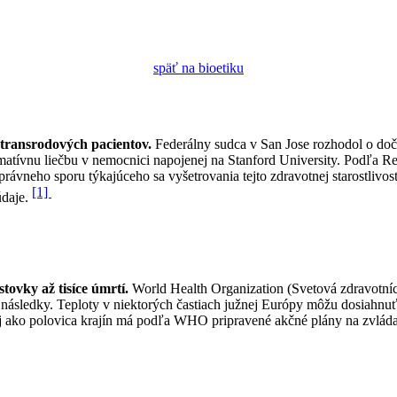
späť na bioetiku
transrodových pacientov.
Federálny sudca v San Jose rozhodol o doč
rmatívnu liečbu v nemocnici napojenej na Stanford University. Podľa R
rávneho sporu týkajúceho sa vyšetrovania tejto zdravotnej starostlivost
[1]
daje.
ovky až tisíce úmrtí.
World Health Organization (Svetová zdravotníc
é následky. Teploty v niektorých častiach južnej Európy môžu dosiahnu
j ako polovica krajín má podľa WHO pripravené akčné plány na zvlád