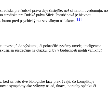
rediska pre ľudské práva deje častejšie, než si mnohí uvedomujú, no
o strediska pre ľudské práva Silvia Porubänová je hlavnou
[1]
j ochranu pred psychickým a sexuálnym nátlakom.
 investujú do výskumu, či pokročilé systémy umelej inteligencie
usia sa sústreďuje na otázku, či by v budúcnosti mohli vzniknúť
, keď sa tieto dve biologické fázy prekrývajú, čo komplikuje
obovať symptómy ako výkyvy nálad, únava, poruchy spánku či