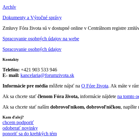
Archív
Dokumenty a Výročné správy
Zmluvy Fóra života sú v dostupné online v Centrálnom registre zmlú
Spracovanie osobných údajov na webe
Spracovanie osobných údajov
Kontakty
Telefón:
+421 903 533 946
E- mail:
kancelaria@forumzivota.sk
Informácie pre média
môžete nájsť na
O Fóre života
. Ak máte v rám
Ak sa chcete stať
členom Fóra života,
informácie nájdete
na tomto o
Ak sa chcete stať naším
dobrovoľníkom, dobrovoľníčkou
, napíšt
Kam ďalej?
chcem podporiť
odoberať novinky
ponoriť sa do krehkých tém