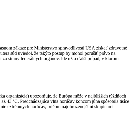
asnom zákaze pre Ministerstvo spravodlivosti USA získať zdravotné
euters súd uviedol, že takýto postup by mohol porušiť právo na
i zo strany federálnych orgánov. Ide už o ďalší prípad, v ktorom
ka organizácia) upozorňuje, že Európa môže v najbližších týždňoch
ť až 43 °C. Predchádzajúca vlna horúčav koncom júna spôsobila tisíce
anie extrémnych horúčav, pričom najohrozenejšími skupinami