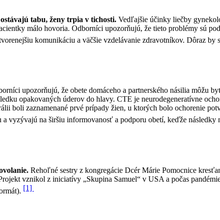
ostávajú tabu, ženy trpia v tichosti.
Vedľajšie účinky liečby gynekol
acientky málo hovoria. Odborníci upozorňujú, že tieto problémy sú podre
vorenejšiu komunikáciu a väčšie vzdelávanie zdravotníkov. Dôraz by sa m
orníci upozorňujú, že obete domáceho a partnerského násilia môžu byť
ôsledku opakovaných úderov do hlavy. CTE je neurodegeneratívne ocho
álii boli zaznamenané prvé prípady žien, u ktorých bolo ochorenie pot
a vyzývajú na širšiu informovanosť a podporu obetí, keďže následky n
ovolanie.
Rehoľné sestry z kongregácie Dcér Márie Pomocnice kresťanov
rojekt vznikol z iniciatívy „Skupina Samuel“ v USA a počas pandémie 
[1]
formát).