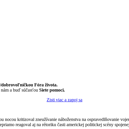
dobrovoľníčkou Fóra života.
k nám a buď súčasťou
Siete pomoci.
Zisti viac a zapoj sa
u nocou kritizoval zneužívanie náboženstva na ospravedlňovanie voje
priamo reagoval aj na rétoriku časti americkej politickej scény spoje