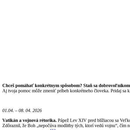
Chceš pomáhať konkrétnym spôsobom? Staň sa dobrovoľníkom/
Aj tvoja pomoc môže zmeniť príbeh konkrétneho človeka. Pridaj sa 
01.04. – 08. 04. 2026
Vatikán a vojnová rétorika.
Pápež Lev XIV pred blížiacou sa Veľko
Zdôraznil, že Boh „nepočúva modlitby tých, ktorí vedú vojnu“, čím ne