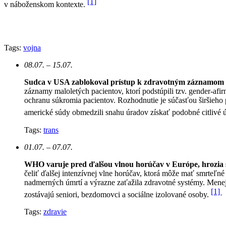
[1]
v náboženskom kontexte.
Tags:
vojna
08.07. – 15.07.
Sudca v USA zablokoval prístup k zdravotným záznamom 
záznamy maloletých pacientov, ktorí podstúpili tzv. gender-afi
ochranu súkromia pacientov.
Rozhodnutie je súčasťou širšieho p
americké súdy obmedzili snahu úradov získať podobné citlivé ú
Tags:
trans
01.07. – 07.07.
WHO varuje pred ďalšou vlnou horúčav v Európe, hrozia st
čeliť ďalšej intenzívnej vlne horúčav, ktorá môže mať smrteľn
nadmerných úmrtí a výrazne zaťažila zdravotné systémy. Mene
[1]
zostávajú seniori, bezdomovci a sociálne izolované osoby.
Tags:
zdravie