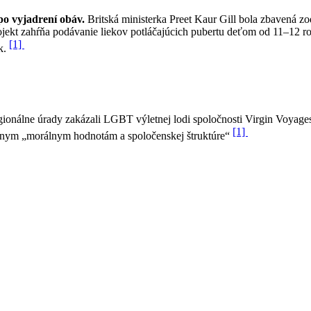
po vyjadrení obáv.
Britská ministerka Preet Kaur Gill bola zbavená 
ojekt zahŕňa podávanie liekov potláčajúcich pubertu deťom od 11–12 r
[1]
k.
gionálne úrady zakázali LGBT výletnej lodi spoločnosti Virgin Voyag
[1]
stnym „morálnym hodnotám a spoločenskej štruktúre“