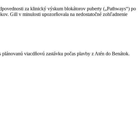
zodpovednosti za klinický výskum blokátorov puberty („Pathways“) po
okov. Gill v minulosti upozorňovala na nedostatočné zohľadnenie
es plánovanú viacdňovú zastávku počas plavby z Atén do Benátok.