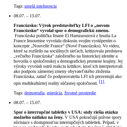
Tags:
umelá inteligencia
08.07. – 15.07.
Francúzsko: Výrok predstaviteľky LFI o „novom
Francúzsku“ vyvolal spor o demografickú zmenu.
Francúzska politička Imane El Hamzaouiová z hnutia La
France Insoumise vyvolala diskusiu svojím vystúpením o
koncepte „Nouvelle France“ (Nové Francúzsko). Vo videu,
ktoré sa rozšírilo na sociálnych sieťach, kritizovala predstavu
„večného Francúzska“ založeného na historickej identite a
hovorila o spoločenskej a demografickej premene krajiny. Jej
výroky vyvolali ostrú reakciu kritikov, ktorí ich interpretovali
ako podporu zámernej zmeny obyvateľského zloženia
Francúzska, zatiaľ čo podporovatelia LFI ich prezentujú ako
[1]
opis multikultúrnej reality súčasnej spoločnosti.
Tags:
demografia
,
migrácia
,
životné prostredie
08.07. – 15.07.
Spor o interrupčné tabletky v USA: súdy riešia otázku
možného nátlaku na ženy.
V USA pokračujú právne spory
súvisiace s dostupnosťou interrupčných tabletiek. Prípad, v