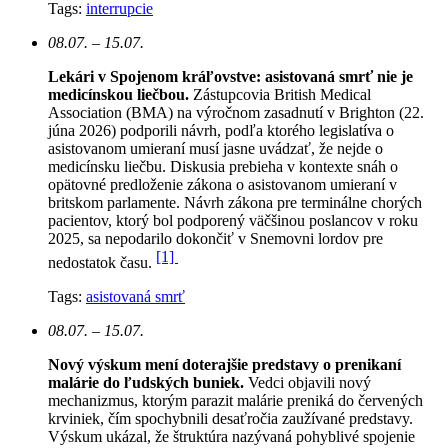
Tags:
interrupcie
08.07. – 15.07.
Lekári v Spojenom kráľovstve: asistovaná smrť nie je
medicínskou liečbou.
Zástupcovia British Medical
Association (BMA) na výročnom zasadnutí v Brighton (22.
júna 2026) podporili návrh, podľa ktorého legislatíva o
asistovanom umieraní musí jasne uvádzať, že nejde o
medicínsku liečbu. Diskusia prebieha v kontexte snáh o
opätovné predloženie zákona o asistovanom umieraní v
britskom parlamente. Návrh zákona pre terminálne chorých
pacientov, ktorý bol podporený väčšinou poslancov v roku
2025, sa nepodarilo dokončiť v Snemovni lordov pre
[1]
nedostatok času.
Tags:
asistovaná smrť
08.07. – 15.07.
Nový výskum mení doterajšie predstavy o prenikaní
malárie do ľudských buniek.
Vedci objavili nový
mechanizmus, ktorým parazit malárie preniká do červených
krviniek, čím spochybnili desaťročia zaužívané predstavy.
Výskum ukázal, že štruktúra nazývaná pohyblivé spojenie