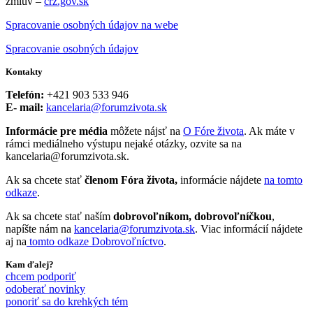
zmlúv –
crz.gov.sk
Spracovanie osobných údajov na webe
Spracovanie osobných údajov
Kontakty
Telefón:
+421 903 533 946
E- mail:
kancelaria@forumzivota.sk
Informácie pre média
môžete nájsť na
O Fóre života
. Ak máte v
rámci mediálneho výstupu nejaké otázky, ozvite sa na
kancelaria@forumzivota.sk.
Ak sa chcete stať
členom Fóra života,
informácie nájdete
na tomto
odkaze
.
Ak sa chcete stať naším
dobrovoľníkom, dobrovoľníčkou
,
napíšte nám na
kancelaria@forumzivota.sk
. Viac informácií nájdete
aj na
tomto odkaze Dobrovoľníctvo
.
Kam ďalej?
chcem podporiť
odoberať novinky
ponoriť sa do krehkých tém