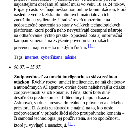
najčastejšími obeťami sú mladí muži vo veku 18 až 24 rokov.
Prípady často začínajú neškodnou online komunikáciou, ktorá
následne vedie k získaniu intímnych materiálov a ich
zneužitiu na vydieranie. Úrad zároveň upozorňuje na
nedostatočné opatrenia zo strany veľkých technologických
platforiem, ktoré podľa neho nevyužívajú dostupné nástroje
na odhaľovanie týchto praktík. Spustená bola aj informačná
kampaň zameraná na zvýšenie povedomia o rizikách a
[1]
prevencii, najmä medzi mladými ľuďmi.
Tags:
internet
,
kyberšikana
,
násilie
08.07. – 15.07.
Zodpovednosť za umelú inteligenciu sa stáva reálnou
otázkou.
Rýchly rozvoj umelej inteligencie, najmä chatbotov
a autonómnych AI agentov, otvára čoraz naliehavejšiu otázku
zodpovednosti za ich konanie. Téma, ktorá bola dlhé
desaťročia predmetom sci-fi literatúry (napr. u Isaaca
Asimova), sa dnes presúva do reálneho právneho a etického
priestoru. Diskusia sa sústreďuje najmä na to, kto nesie
zodpovednosť v prípade škôd alebo protiprávneho konania –
či samotná technológia, jej používatelia, alebo spoločnosti,
[1]
ktoré ju vyvíjajú a nasadzujú.