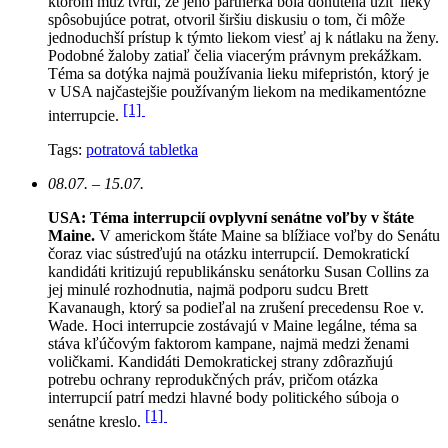
ktorom muž tvrdí, že jeho partnerka bola donútená užiť lieky
spôsobujúce potrat, otvoril širšiu diskusiu o tom, či môže
jednoduchší prístup k týmto liekom viesť aj k nátlaku na ženy.
Podobné žaloby zatiaľ čelia viacerým právnym prekážkam.
Téma sa dotýka najmä používania lieku mifepristón, ktorý je
v USA najčastejšie používaným liekom na medikamentózne
[1]
interrupcie.
Tags:
potratová tabletka
08.07. – 15.07.
USA: Téma interrupcií ovplyvní senátne voľby v štáte
Maine.
V americkom štáte Maine sa blížiace voľby do Senátu
čoraz viac sústreďujú na otázku interrupcií. Demokratickí
kandidáti kritizujú republikánsku senátorku Susan Collins za
jej minulé rozhodnutia, najmä podporu sudcu Brett
Kavanaugh, ktorý sa podieľal na zrušení precedensu Roe v.
Wade. Hoci interrupcie zostávajú v Maine legálne, téma sa
stáva kľúčovým faktorom kampane, najmä medzi ženami
voličkami. Kandidáti Demokratickej strany zdôrazňujú
potrebu ochrany reprodukčných práv, pričom otázka
interrupcií patrí medzi hlavné body politického súboja o
[1]
senátne kreslo.