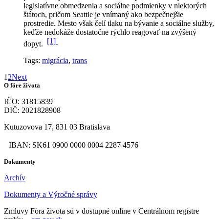
legislatívne obmedzenia a sociálne podmienky v niektorých
štátoch, pričom Seattle je vnímaný ako bezpečnejšie
prostredie. Mesto však čelí tlaku na bývanie a sociálne služby,
keďže nedokáže dostatočne rýchlo reagovať na zvýšený
[1]
dopyt.
Tags:
migrácia
,
trans
1
2
Next
O fóre života
IČO: 31815839
DIČ: 2021828908
Kutuzovova 17, 831 03 Bratislava
IBAN: SK61 0900 0000 0004 2287 4576
Dokumenty
Archív
Dokumenty a Výročné správy
Zmluvy Fóra života sú v dostupné online v Centrálnom registre