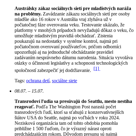
Austrálsky zákaz sociálnych sietí pre mladistvých naráža
na problémy.
Zavádzanie zákazu sociálnych sietí pre osoby
mladšie ako 16 rokov v Austrália vraj zlyháva už v
počiatočnej fáze overovania veku. Testovanie ukázalo, že
platformy v mnohých prípadoch nevyžadujú dôkaz o veku, čo
umožňuje mladistvým pravidlá obchádzať. Zistenia
poukazujú na nedostatky v systéme kontrol, najmä pri
počiatočnom overovaní používateľov, pričom odborníci
upozorňujú aj na jednoduché obchádzanie pravidiel
zadávaním nesprávneho dátumu narodenia. Situácia vyvoláva
otázky o účinnosti legislatívy a schopnosti technologických
[1]
spoločností zabezpečiť jej dodržiavanie.
Tags:
ochrana detí
,
sociálne siete
08.07. – 15.07.
Transrodoví ľudia sa presúvajú do Seattlu, mesto nestíha
reagovať.
Podľa The Washington Post narastá počet
transrodových ľudí, ktorí sa sťahujú z konzervatívnejších
štátov USA do Seattle, najmä po voľbách v roku 2024.
Nezisková organizácia tam od tohto obdobia pomohla
približne 1 500 ľuďom, čo je výrazný nárast oproti
predchádzajúcim rokom.
Dôvodom presunu sú najmä