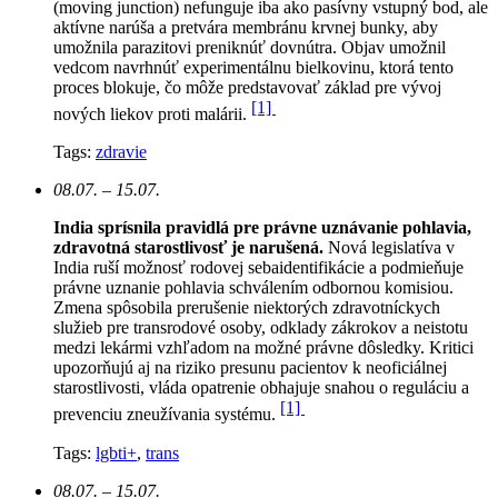
(moving junction) nefunguje iba ako pasívny vstupný bod, ale
aktívne narúša a pretvára membránu krvnej bunky, aby
umožnila parazitovi preniknúť dovnútra. Objav umožnil
vedcom navrhnúť experimentálnu bielkovinu, ktorá tento
proces blokuje, čo môže predstavovať základ pre vývoj
[1]
nových liekov proti malárii.
Tags:
zdravie
08.07. – 15.07.
India sprísnila pravidlá pre právne uznávanie pohlavia,
zdravotná starostlivosť je narušená.
N
ová legislatíva v
India ruší možnosť rodovej sebaidentifikácie a podmieňuje
právne uznanie pohlavia schválením odbornou komisiou.
Zmena spôsobila prerušenie niektorých zdravotníckych
služieb pre transrodové osoby, odklady zákrokov a neistotu
medzi lekármi vzhľadom na možné právne dôsledky. Kritici
upozorňujú aj na riziko presunu pacientov k neoficiálnej
starostlivosti, vláda opatrenie obhajuje snahou o reguláciu a
[1]
prevenciu zneužívania systému.
Tags:
lgbti+
,
trans
08.07. – 15.07.