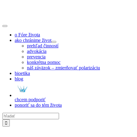
Skip
to
content
Toggle
Navigation
o Fóre života
ako chránime život
prehľad činností
advokácia
prevencia
konkrétna pomoc
náš záväzok – zmierňovať polarizáciu
bioetika
blog
chcem podporiť
ponoriť sa do tém života
Hľadať: