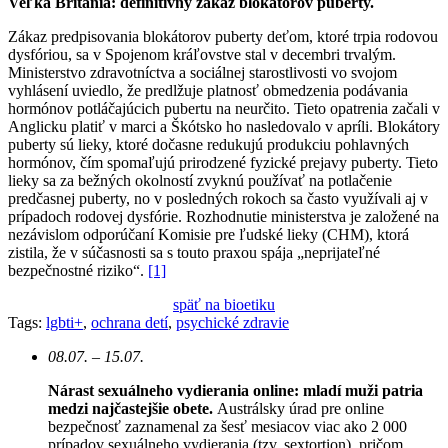
Veľká Británia: definitívny zákaz blokátorov puberty.
Zákaz predpisovania blokátorov puberty deťom, ktoré trpia rodovou
dysfóriou, sa v Spojenom kráľovstve stal v decembri trvalým.
Ministerstvo zdravotníctva a sociálnej starostlivosti vo svojom
vyhlásení uviedlo, že predlžuje platnosť obmedzenia podávania
hormónov potláčajúcich pubertu na neurčito. Tieto opatrenia začali v
Anglicku platiť v marci a Škótsko ho nasledovalo v apríli. Blokátory
puberty sú lieky, ktoré dočasne redukujú produkciu pohlavných
hormónov, čím spomaľujú prirodzené fyzické prejavy puberty. Tieto
lieky sa za bežných okolností zvyknú používať na potlačenie
predčasnej puberty, no v posledných rokoch sa často využívali aj v
prípadoch rodovej dysfórie. Rozhodnutie ministerstva je založené na
nezávislom odporúčaní Komisie pre ľudské lieky (CHM), ktorá
zistila, že v súčasnosti sa s touto praxou spája „neprijateľné
bezpečnostné riziko“.
[1]
späť na bioetiku
Tags:
lgbti+
,
ochrana detí
,
psychické zdravie
08.07. – 15.07.
Nárast sexuálneho vydierania online: mladí muži patria
medzi najčastejšie obete.
Austrálsky úrad pre online
bezpečnosť zaznamenal za šesť mesiacov viac ako 2 000
prípadov sexuálneho vydierania (tzv. sextortion), pričom