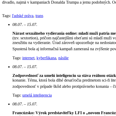
divadlo, najmä v kampaniach Donalda Trumpa a jemu podobných. Odzn
Tags:
ľudské práva
,
trans
08.07. – 15.07.
Nárast sexuálneho vydierania online: mladí muži patria med
(tzv. sextortion), pričom najčastejšími obeťami sú mladí muži 
zneužitiu na vydieranie. Úrad zároveň upozorňuje na nedostato
Spustená bola aj informačná kampaň zameraná na zvýšenie po
Tags:
internet
,
kyberšikana
,
násilie
08.07. – 15.07.
Zodpovednosť za umelú inteligenciu sa stáva reálnou otáz
konanie. Téma, ktorá bola dlhé desaťročia predmetom sci-fi lite
zodpovednosť v prípade škôd alebo protiprávneho konania – či s
Tags:
umelá inteligencia
08.07. – 15.07.
Francúzsko: Výrok predstaviteľky LFI o „novom Francúz