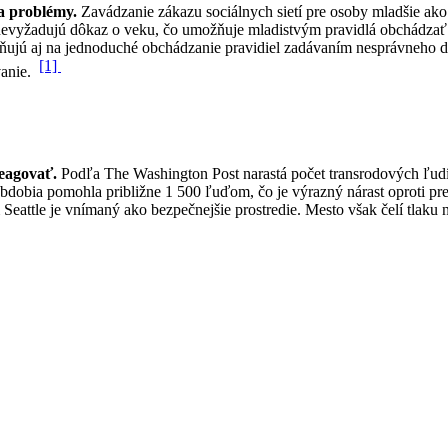
na problémy.
Zavádzanie zákazu sociálnych sietí pre osoby mladšie ako 
evyžadujú dôkaz o veku, čo umožňuje mladistvým pravidlá obchádzať. 
ujú aj na jednoduché obchádzanie pravidiel zadávaním nesprávneho dát
[1]
vanie.
reagovať.
Podľa The Washington Post narastá počet transrodových ľudí,
obdobia pomohla približne 1 500 ľuďom, čo je výrazný nárast oproti 
Seattle je vnímaný ako bezpečnejšie prostredie. Mesto však čelí tlaku 