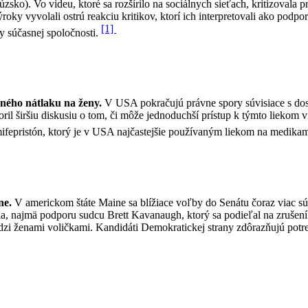
o). Vo videu, ktoré sa rozšírilo na sociálnych sieťach, kritizovala p
ýroky vyvolali ostrú reakciu kritikov, ktorí ich interpretovali ako pod
[1]
ty súčasnej spoločnosti.
žného nátlaku na ženy.
V USA pokračujú právne spory súvisiace s dost
oril širšiu diskusiu o tom, či môže jednoduchší prístup k týmto liekom 
fepristón, ktorý je v USA najčastejšie používaným liekom na medikam
ne.
V americkom štáte Maine sa blížiace voľby do Senátu čoraz viac sús
ia, najmä podporu sudcu Brett Kavanaugh, ktorý sa podieľal na zrušen
i ženami voličkami. Kandidáti Demokratickej strany zdôrazňujú potreb