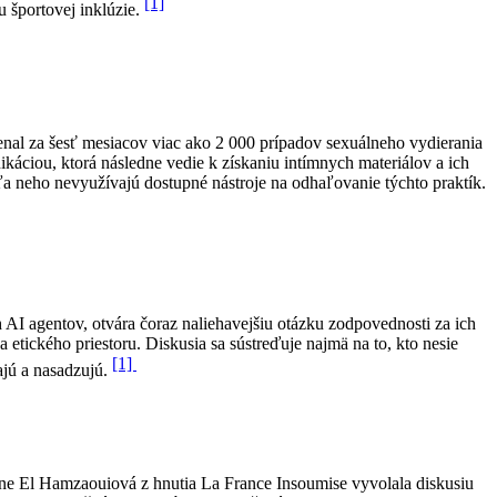
[1]
 športovej inklúzie.
nal za šesť mesiacov viac ako 2 000 prípadov sexuálneho vydierania
káciou, ktorá následne vedie k získaniu intímnych materiálov a ich
ľa neho nevyužívajú dostupné nástroje na odhaľovanie týchto praktík.
AI agentov, otvára čoraz naliehavejšiu otázku zodpovednosti za ich
 etického priestoru. Diskusia sa sústreďuje najmä na to, kto nesie
[1]
ajú a nasadzujú.
ne El Hamzaouiová z hnutia La France Insoumise vyvolala diskusiu