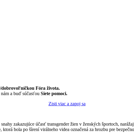
dobrovoľníčkou Fóra života.
k nám a buď súčasťou
Siete pomoci.
Zisti viac a zapoj sa
 snahy zakazujúce účasť transgender žien v ženských športoch, narážajú 
te, ktorá bola po šírení virálneho videa označená za hrozbu pre bezpeč