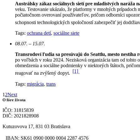
Austrálsky zákaz sociálnych sietí pre mladistvých naráža 
veku. Testovanie ukázalo, že platformy v mnohých prípadoch n
počiatočnom overovaní používateľov, pričom odborníci upozorň
schopnosti technologických spoločností zabezpečiť jej dodržia
Tags:
ochrana detí
,
sociálne siete
08.07. – 15.07.
Transrodoví ľudia sa presúvajú do Seattlu, mesto nestíha 
po voľbách v roku 2024. Nezisková organizácia tam od tohto 
obmedzenia a sociálne podmienky v niektorých štátoch, pričom 
[1]
reagovať na zvýšený dopyt.
Tags:
migrácia
,
trans
1
2
Next
O fóre života
IČO: 31815839
DIČ: 2021828908
Kutuzovova 17, 831 03 Bratislava
IBAN: SK61 0900 0000 0004 2287 4576