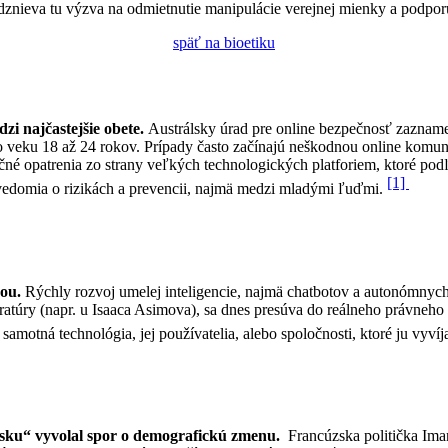
ieva tu výzva na odmietnutie manipulácie verejnej mienky a podporu
späť na bioetiku
zi najčastejšie obete.
Austrálsky úrad pre online bezpečnosť zazname
vo veku 18 až 24 rokov. Prípady často začínajú neškodnou online komuni
čné opatrenia zo strany veľkých technologických platforiem, ktoré pod
[1]
vedomia o rizikách a prevencii, najmä medzi mladými ľuďmi.
kou.
Rýchly rozvoj umelej inteligencie, najmä chatbotov a autonómnych 
ratúry (napr. u Isaaca Asimova), sa dnes presúva do reálneho právneho a
amotná technológia, jej používatelia, alebo spoločnosti, ktoré ju vyvíj
sku“ vyvolal spor o demografickú zmenu.
Francúzska politička Ima