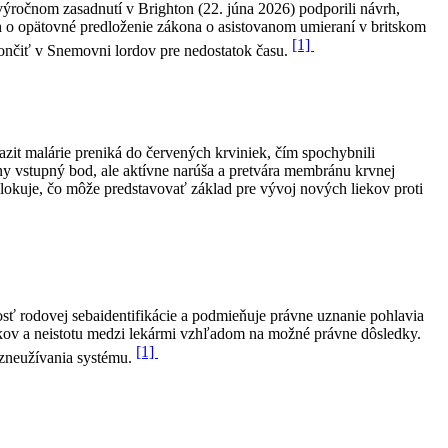
ýročnom zasadnutí v Brighton (22. júna 2026) podporili návrh,
áh o opätovné predloženie zákona o asistovanom umieraní v britskom
[1]
končiť v Snemovni lordov pre nedostatok času.
zit malárie preniká do červených krviniek, čím spochybnili
ny vstupný bod, ale aktívne narúša a pretvára membránu krvnej
lokuje, čo môže predstavovať základ pre vývoj nových liekov proti
nosť rodovej sebaidentifikácie a podmieňuje právne uznanie pohlavia
okov a neistotu medzi lekármi vzhľadom na možné právne dôsledky.
[1]
u zneužívania systému.