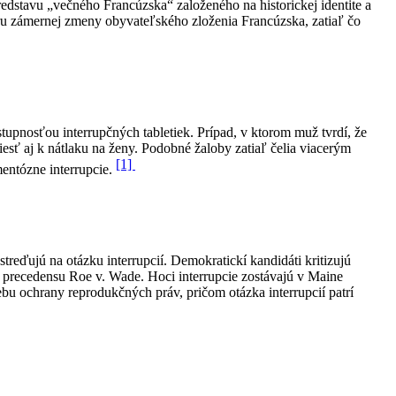
redstavu „večného Francúzska“ založeného na historickej identite a
poru zámernej zmeny obyvateľského zloženia Francúzska, zatiaľ čo
upnosťou interrupčných tabletiek. Prípad, v ktorom muž tvrdí, že
viesť aj k nátlaku na ženy. Podobné žaloby zatiaľ čelia viacerým
[1]
entózne interrupcie.
treďujú na otázku interrupcií. Demokratickí kandidáti kritizujú
í precedensu Roe v. Wade. Hoci interrupcie zostávajú v Maine
u ochrany reprodukčných práv, pričom otázka interrupcií patrí