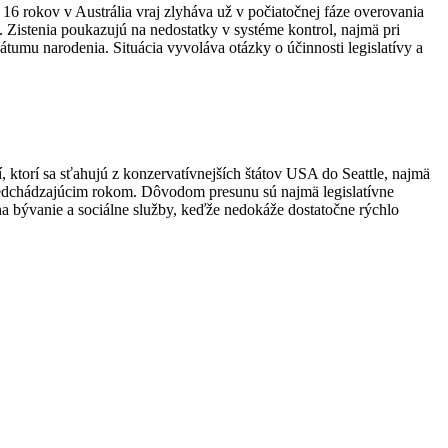
16 rokov v Austrália vraj zlyháva už v počiatočnej fáze overovania
Zistenia poukazujú na nedostatky v systéme kontrol, najmä pri
umu narodenia. Situácia vyvoláva otázky o účinnosti legislatívy a
 ktorí sa sťahujú z konzervatívnejších štátov USA do Seattle, najmä
predchádzajúcim rokom.
Dôvodom presunu sú najmä legislatívne
na bývanie a sociálne služby, keďže nedokáže dostatočne rýchlo