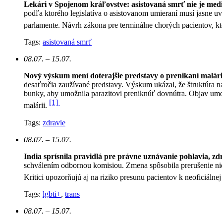
Lekári v Spojenom kráľovstve: asistovaná smrť nie je med
podľa ktorého legislatíva o asistovanom umieraní musí jasne u
parlamente. Návrh zákona pre terminálne chorých pacientov, k
Tags:
asistovaná smrť
08.07. – 15.07.
Nový výskum mení doterajšie predstavy o prenikaní malár
desaťročia zaužívané predstavy. Výskum ukázal, že štruktúra n
bunky, aby umožnila parazitovi preniknúť dovnútra. Objav umo
[1]
malárii.
Tags:
zdravie
08.07. – 15.07.
India sprísnila pravidlá pre právne uznávanie pohlavia, zd
schválením odbornou komisiou. Zmena spôsobila prerušenie ni
Kritici upozorňujú aj na riziko presunu pacientov k neoficiálne
Tags:
lgbti+
,
trans
08.07. – 15.07.