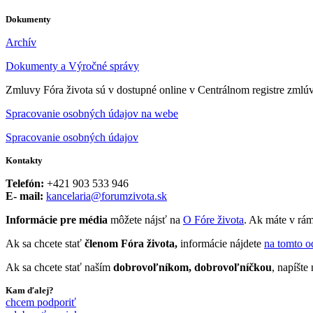
Dokumenty
Archív
Dokumenty a Výročné správy
Zmluvy Fóra života sú v dostupné online v Centrálnom registre zmlú
Spracovanie osobných údajov na webe
Spracovanie osobných údajov
Kontakty
Telefón:
+421 903 533 946
E- mail:
kancelaria@forumzivota.sk
Informácie pre média
môžete nájsť na
O Fóre života
. Ak máte v rám
Ak sa chcete stať
členom Fóra života,
informácie nájdete
na tomto o
Ak sa chcete stať naším
dobrovoľníkom, dobrovoľníčkou
, napíšt
Kam ďalej?
chcem podporiť