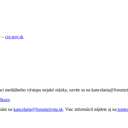
v –
crz.gov.sk
ci mediálneho výstupu nejaké otázky, ozvite sa na kancelaria@forumzi
dkaze
.
e nám na
kancelaria@forumzivota.sk
. Viac informácií nájdete aj na
tomto