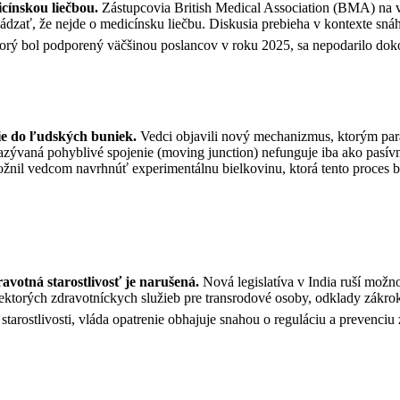
icínskou liečbou.
Zástupcovia British Medical Association (BMA) na v
vádzať, že nejde o medicínsku liečbu. Diskusia prebieha v kontexte sn
torý bol podporený väčšinou poslancov v roku 2025, sa nepodarilo do
ie do ľudských buniek.
Vedci objavili nový mechanizmus, ktorým para
azývaná pohyblivé spojenie (moving junction) nefunguje iba ako pasív
žnil vedcom navrhnúť experimentálnu bielkovinu, ktorá tento proces b
ravotná starostlivosť je narušená.
N
ová legislatíva v India ruší mož
ektorých zdravotníckych služieb pre transrodové osoby, odklady zákr
j starostlivosti, vláda opatrenie obhajuje snahou o reguláciu a prevenci