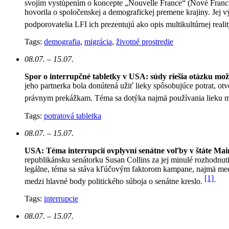
svojím vystúpením o koncepte „Nouvelle France“ (Nové Francúzsk
hovorila o spoločenskej a demografickej premene krajiny. Jej v
podporovatelia LFI ich prezentujú ako opis multikultúrnej reali
Tags:
demografia
,
migrácia
,
životné prostredie
08.07. – 15.07.
Spor o interrupčné tabletky v USA: súdy riešia otázku mo
jeho partnerka bola donútená užiť lieky spôsobujúce potrat, otv
právnym prekážkam. Téma sa dotýka najmä používania lieku mi
Tags:
potratová tabletka
08.07. – 15.07.
USA: Téma interrupcií ovplyvní senátne voľby v štáte Mai
republikánsku senátorku Susan Collins za jej minulé rozhodnut
legálne, téma sa stáva kľúčovým faktorom kampane, najmä medz
[1]
medzi hlavné body politického súboja o senátne kreslo.
Tags:
interrupcie
08.07. – 15.07.