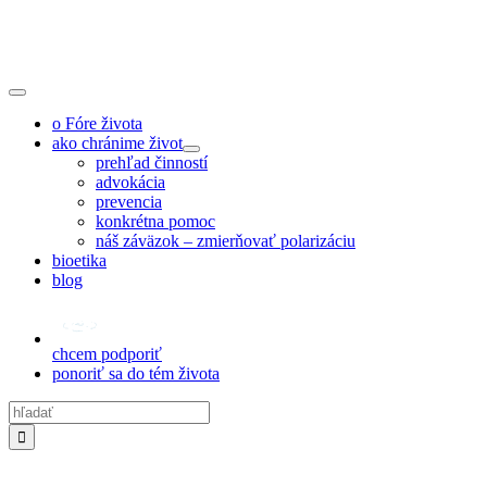
Skip
to
content
Toggle
Navigation
o Fóre života
ako chránime život
prehľad činností
advokácia
prevencia
konkrétna pomoc
náš záväzok – zmierňovať polarizáciu
bioetika
blog
chcem podporiť
ponoriť sa do tém života
Hľadať: