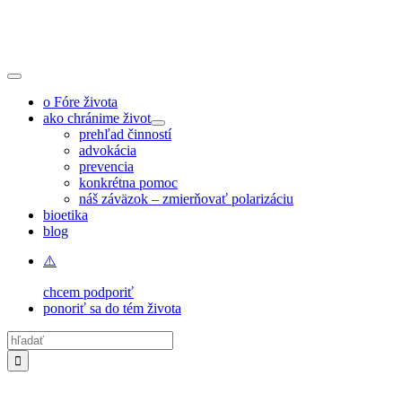
Skip
to
content
Toggle
Navigation
o Fóre života
ako chránime život
prehľad činností
advokácia
prevencia
konkrétna pomoc
náš záväzok – zmierňovať polarizáciu
bioetika
blog
chcem podporiť
ponoriť sa do tém života
Hľadať: