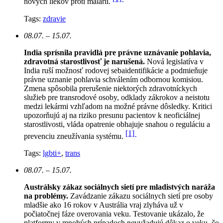
nových liekov proti malárii.
Tags:
zdravie
08.07. – 15.07.
India sprísnila pravidlá pre právne uznávanie pohlavia,
zdravotná starostlivosť je narušená.
N
ová legislatíva v
India ruší možnosť rodovej sebaidentifikácie a podmieňuje
právne uznanie pohlavia schválením odbornou komisiou.
Zmena spôsobila prerušenie niektorých zdravotníckych
služieb pre transrodové osoby, odklady zákrokov a neistotu
medzi lekármi vzhľadom na možné právne dôsledky. Kritici
upozorňujú aj na riziko presunu pacientov k neoficiálnej
starostlivosti, vláda opatrenie obhajuje snahou o reguláciu a
[1]
prevenciu zneužívania systému.
Tags:
lgbti+
,
trans
08.07. – 15.07.
Austrálsky zákaz sociálnych sietí pre mladistvých naráža
na problémy.
Zavádzanie zákazu sociálnych sietí pre osoby
mladšie ako 16 rokov v Austrália vraj zlyháva už v
počiatočnej fáze overovania veku. Testovanie ukázalo, že
platformy v mnohých prípadoch nevyžadujú dôkaz o veku, čo