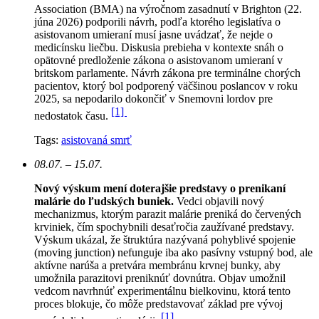
Association (BMA) na výročnom zasadnutí v Brighton (22.
júna 2026) podporili návrh, podľa ktorého legislatíva o
asistovanom umieraní musí jasne uvádzať, že nejde o
medicínsku liečbu. Diskusia prebieha v kontexte snáh o
opätovné predloženie zákona o asistovanom umieraní v
britskom parlamente. Návrh zákona pre terminálne chorých
pacientov, ktorý bol podporený väčšinou poslancov v roku
2025, sa nepodarilo dokončiť v Snemovni lordov pre
[1]
nedostatok času.
Tags:
asistovaná smrť
08.07. – 15.07.
Nový výskum mení doterajšie predstavy o prenikaní
malárie do ľudských buniek.
Vedci objavili nový
mechanizmus, ktorým parazit malárie preniká do červených
krviniek, čím spochybnili desaťročia zaužívané predstavy.
Výskum ukázal, že štruktúra nazývaná pohyblivé spojenie
(moving junction) nefunguje iba ako pasívny vstupný bod, ale
aktívne narúša a pretvára membránu krvnej bunky, aby
umožnila parazitovi preniknúť dovnútra. Objav umožnil
vedcom navrhnúť experimentálnu bielkovinu, ktorá tento
proces blokuje, čo môže predstavovať základ pre vývoj
[1]