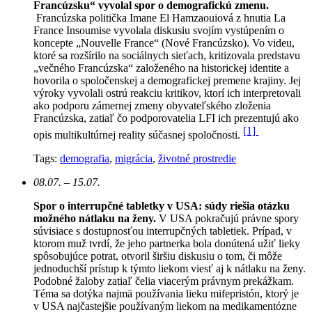
Francúzsku“ vyvolal spor o demografickú zmenu.
Francúzska politička Imane El Hamzaouiová z hnutia La
France Insoumise vyvolala diskusiu svojím vystúpením o
koncepte „Nouvelle France“ (Nové Francúzsko). Vo videu,
ktoré sa rozšírilo na sociálnych sieťach, kritizovala predstavu
„večného Francúzska“ založeného na historickej identite a
hovorila o spoločenskej a demografickej premene krajiny. Jej
výroky vyvolali ostrú reakciu kritikov, ktorí ich interpretovali
ako podporu zámernej zmeny obyvateľského zloženia
Francúzska, zatiaľ čo podporovatelia LFI ich prezentujú ako
[1]
opis multikultúrnej reality súčasnej spoločnosti.
Tags:
demografia
,
migrácia
,
životné prostredie
08.07. – 15.07.
Spor o interrupčné tabletky v USA: súdy riešia otázku
možného nátlaku na ženy.
V USA pokračujú právne spory
súvisiace s dostupnosťou interrupčných tabletiek. Prípad, v
ktorom muž tvrdí, že jeho partnerka bola donútená užiť lieky
spôsobujúce potrat, otvoril širšiu diskusiu o tom, či môže
jednoduchší prístup k týmto liekom viesť aj k nátlaku na ženy.
Podobné žaloby zatiaľ čelia viacerým právnym prekážkam.
Téma sa dotýka najmä používania lieku mifepristón, ktorý je
v USA najčastejšie používaným liekom na medikamentózne