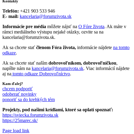
Kontakty
Telefón:
+421 903 533 946
E- mail:
kancelaria@forumzivota.sk
Informácie pre média
môžete nájsť na
O Fóre života
. Ak máte v
rámci mediálneho výstupu nejaké otázky, ozvite sa na
kancelaria@forumzivota.sk.
Ak sa chcete stať
členom Fóra života,
informácie nájdete
na tomto
odkaze
.
Ak sa chcete stať naším
dobrovoľníkom, dobrovoľníčkou
,
napíšte nám na
kancelaria@forumzivota.sk
. Viac informácií nájdete
aj na
tomto odkaze Dobrovoľníctvo
.
Kam ďalej?
chcem podporiť
odoberať novinky
ponoriť sa do krehkých tém
Projekty, pod našimi krídlami, ktoré sa oplatí spoznať:
https://sviecka.forumzivota.sk
https://25marec.sk/
Page load link