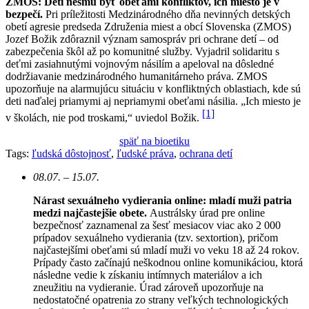
ZMOS: Deti nesmú byť obeťami konfliktov, ich miesto je v
bezpečí.
Pri príležitosti Medzinárodného dňa nevinných detských
obetí agresie predseda Združenia miest a obcí Slovenska (ZMOS)
Jozef Božik zdôraznil význam samospráv pri ochrane detí – od
zabezpečenia škôl až po komunitné služby. Vyjadril solidaritu s
deťmi zasiahnutými vojnovým násilím a apeloval na dôsledné
dodržiavanie medzinárodného humanitárneho práva. ZMOS
upozorňuje na alarmujúcu situáciu v konfliktných oblastiach, kde sú
deti naďalej priamymi aj nepriamymi obeťami násilia. „Ich miesto je
[1]
v školách, nie pod troskami,“ uviedol Božik.
späť na bioetiku
Tags:
ľudská dôstojnosť
,
ľudské práva
,
ochrana detí
08.07. – 15.07.
Nárast sexuálneho vydierania online: mladí muži patria
medzi najčastejšie obete.
Austrálsky úrad pre online
bezpečnosť zaznamenal za šesť mesiacov viac ako 2 000
prípadov sexuálneho vydierania (tzv. sextortion), pričom
najčastejšími obeťami sú mladí muži vo veku 18 až 24 rokov.
Prípady často začínajú neškodnou online komunikáciou, ktorá
následne vedie k získaniu intímnych materiálov a ich
zneužitiu na vydieranie. Úrad zároveň upozorňuje na
nedostatočné opatrenia zo strany veľkých technologických