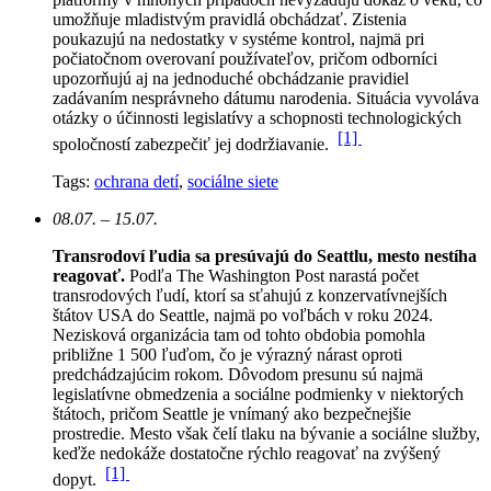
umožňuje mladistvým pravidlá obchádzať. Zistenia
poukazujú na nedostatky v systéme kontrol, najmä pri
počiatočnom overovaní používateľov, pričom odborníci
upozorňujú aj na jednoduché obchádzanie pravidiel
zadávaním nesprávneho dátumu narodenia. Situácia vyvoláva
otázky o účinnosti legislatívy a schopnosti technologických
[1]
spoločností zabezpečiť jej dodržiavanie.
Tags:
ochrana detí
,
sociálne siete
08.07. – 15.07.
Transrodoví ľudia sa presúvajú do Seattlu, mesto nestíha
reagovať.
Podľa The Washington Post narastá počet
transrodových ľudí, ktorí sa sťahujú z konzervatívnejších
štátov USA do Seattle, najmä po voľbách v roku 2024.
Nezisková organizácia tam od tohto obdobia pomohla
približne 1 500 ľuďom, čo je výrazný nárast oproti
predchádzajúcim rokom.
Dôvodom presunu sú najmä
legislatívne obmedzenia a sociálne podmienky v niektorých
štátoch, pričom Seattle je vnímaný ako bezpečnejšie
prostredie. Mesto však čelí tlaku na bývanie a sociálne služby,
keďže nedokáže dostatočne rýchlo reagovať na zvýšený
[1]
dopyt.