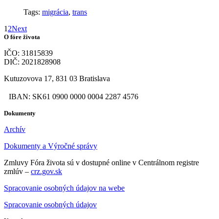
Tags:
migrácia
,
trans
1
2
Next
O fóre života
IČO: 31815839
DIČ: 2021828908
Kutuzovova 17, 831 03 Bratislava
IBAN: SK61 0900 0000 0004 2287 4576
Dokumenty
Archív
Dokumenty a Výročné správy
Zmluvy Fóra života sú v dostupné online v Centrálnom registre
zmlúv –
crz.gov.sk
Spracovanie osobných údajov na webe
Spracovanie osobných údajov