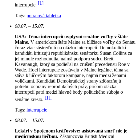
[1]
interrupcie.
Tags:
potratová tabletka
08.07. – 15.07.
USA: Téma interrupcií ovplyvní senátne voľby v štáte
Maine.
V americkom štáte Maine sa blížiace voľby do Senátu
čoraz viac sústreďujú na otázku interrupcií. Demokratickí
kandidáti kritizujú republikánsku senátorku Susan Collins za
jej minulé rozhodnutia, najmä podporu sudcu Brett
Kavanaugh, ktorý sa podieľal na zrušení precedensu Roe v.
Wade. Hoci interrupcie zostávajú v Maine legálne, téma sa
stáva kľúčovým faktorom kampane, najmä medzi ženami
voličkami. Kandidáti Demokratickej strany zdôrazňujú
potrebu ochrany reprodukčných práv, pričom otázka
interrupcií patrí medzi hlavné body politického súboja o
[1]
senátne kreslo.
Tags:
interrupcie
08.07. – 15.07.
Lekári v Spojenom kráľovstve: asistovaná smrť nie je
medicínskou liečbou.
Zástupcovia British Medical