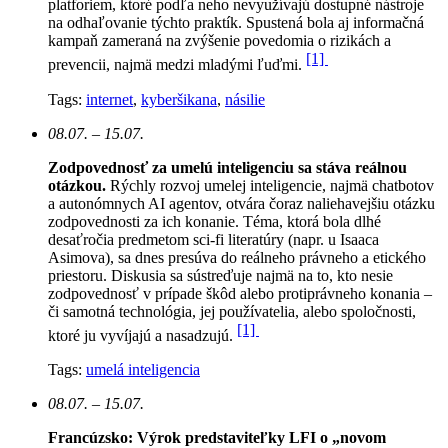
platforiem, ktoré podľa neho nevyužívajú dostupné nástroje
na odhaľovanie týchto praktík. Spustená bola aj informačná
kampaň zameraná na zvýšenie povedomia o rizikách a
[1]
prevencii, najmä medzi mladými ľuďmi.
Tags:
internet
,
kyberšikana
,
násilie
08.07. – 15.07.
Zodpovednosť za umelú inteligenciu sa stáva reálnou
otázkou.
Rýchly rozvoj umelej inteligencie, najmä chatbotov
a autonómnych AI agentov, otvára čoraz naliehavejšiu otázku
zodpovednosti za ich konanie. Téma, ktorá bola dlhé
desaťročia predmetom sci-fi literatúry (napr. u Isaaca
Asimova), sa dnes presúva do reálneho právneho a etického
priestoru. Diskusia sa sústreďuje najmä na to, kto nesie
zodpovednosť v prípade škôd alebo protiprávneho konania –
či samotná technológia, jej používatelia, alebo spoločnosti,
[1]
ktoré ju vyvíjajú a nasadzujú.
Tags:
umelá inteligencia
08.07. – 15.07.
Francúzsko: Výrok predstaviteľky LFI o „novom