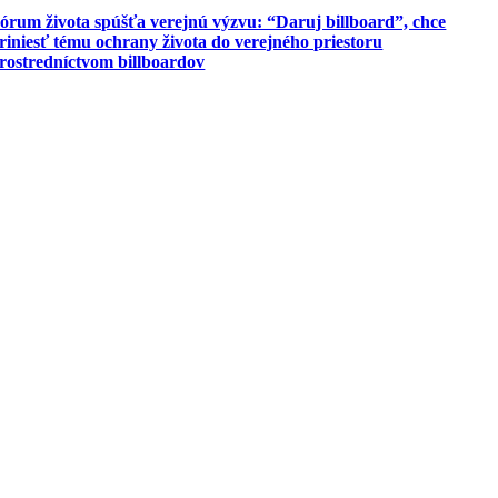
órum života spúšťa verejnú výzvu: “Daruj billboard”, chce
riniesť tému ochrany života do verejného priestoru
rostredníctvom billboardov