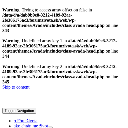
Warning
: Trying to access array offset on false in
/data/d/a/dab9b9e8-3212-4189-92ae-
2fe306175ac3/forumzivota.sk/web/wp-
content/themes/Avada/includes/class-avada-head.php
on line
343
Warning
: Undefined array key 1 in
/data/d/a/dab9b9e8-3212-
4189-92ae-2fe306175ac3/forumzivota.sk/web/wp-
content/themes/Avada/includes/class-avada-head.php
on line
344
Warning
: Undefined array key 2 in
/data/d/a/dab9b9e8-3212-
4189-92ae-2fe306175ac3/forumzivota.sk/web/wp-
content/themes/Avada/includes/class-avada-head.php
on line
345
Skip to content
Toggle Navigation
o Fóre života
ako chránime život