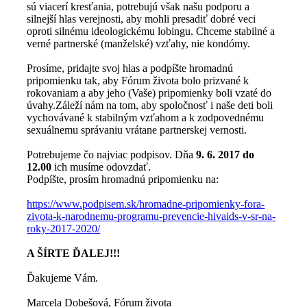
sú viacerí kresťania, potrebujú však našu podporu a
silnejší hlas verejnosti, aby mohli presadiť dobré veci
oproti silnému ideologickému lobingu. Chceme stabilné a
verné partnerské (manželské) vzťahy, nie kondómy.
Prosíme, pridajte svoj hlas a podpíšte hromadnú
pripomienku tak, aby Fórum života bolo prizvané k
rokovaniam a aby jeho (Vaše) pripomienky boli vzaté do
úvahy.Záleží nám na tom, aby spoločnosť i naše deti boli
vychovávané k stabilným vzťahom a k zodpovednému
sexuálnemu správaniu vrátane partnerskej vernosti.
Potrebujeme čo najviac podpisov. Dňa
9. 6. 2017 do
12.00
ich musíme odovzdať.
Podpíšte, prosím hromadnú pripomienku na:
https://www.podpisem.sk/hromad
ne-pripomienky-fora-
zivota-k-n
arodnemu-programu-prevencie-hi
vaids-v-sr-na-
roky-2017-2020/
A ŠÍRTE ĎALEJ!!!
Ďakujeme Vám.
Marcela Dobešová, Fórum života