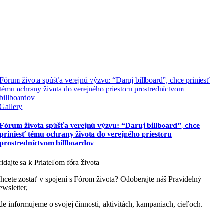
Fórum života spúšťa verejnú výzvu: “Daruj billboard”, chce priniesť
tému ochrany života do verejného priestoru prostredníctvom
billboardov
Gallery
Fórum života spúšťa verejnú výzvu: “Daruj billboard”, chce
priniesť tému ochrany života do verejného priestoru
prostredníctvom billboardov
ridajte sa k Priateľom fóra života
hcete zostať v spojení s Fórom života? Odoberajte náš Pravidelný
ewsletter,
de informujeme o svojej činnosti, aktivitách, kampaniach, cieľoch.