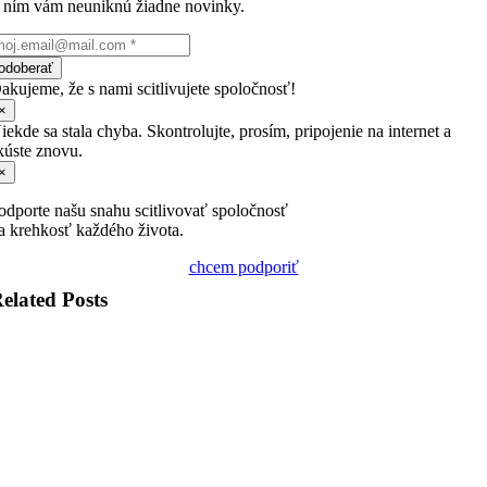
 ním vám neuniknú žiadne novinky.
odoberať
akujeme, že s nami scitlivujete spoločnosť!
×
iekde sa stala chyba. Skontrolujte, prosím, pripojenie na internet a
kúste znovu.
×
odporte našu snahu scitlivovať spoločnosť
a krehkosť každého života.
chcem podporiť
elated Posts