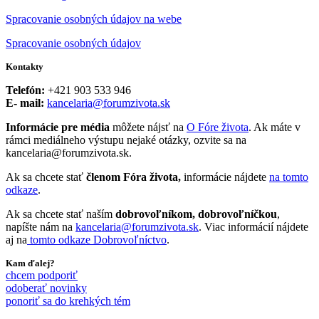
Spracovanie osobných údajov na webe
Spracovanie osobných údajov
Kontakty
Telefón:
+421 903 533 946
E- mail:
kancelaria@forumzivota.sk
Informácie pre média
môžete nájsť na
O Fóre života
. Ak máte v
rámci mediálneho výstupu nejaké otázky, ozvite sa na
kancelaria@forumzivota.sk.
Ak sa chcete stať
členom Fóra života,
informácie nájdete
na tomto
odkaze
.
Ak sa chcete stať naším
dobrovoľníkom, dobrovoľníčkou
,
napíšte nám na
kancelaria@forumzivota.sk
. Viac informácií nájdete
aj na
tomto odkaze Dobrovoľníctvo
.
Kam ďalej?
chcem podporiť
odoberať novinky
ponoriť sa do krehkých tém