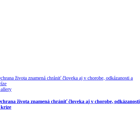
chrana života znamená chrániť človeka aj v chorobe, odkázanosti a
ríze
allery
chrana života znamená chrániť človeka aj v chorobe, odkázanosti
 kríze