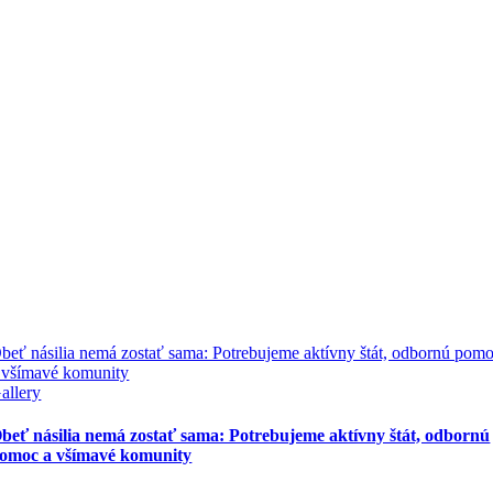
beť násilia nemá zostať sama: Potrebujeme aktívny štát, odbornú pom
 všímavé komunity
allery
beť násilia nemá zostať sama: Potrebujeme aktívny štát, odbornú
omoc a všímavé komunity