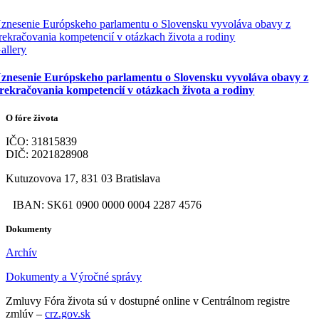
znesenie Európskeho parlamentu o Slovensku vyvoláva obavy z
rekračovania kompetencií v otázkach života a rodiny
allery
znesenie Európskeho parlamentu o Slovensku vyvoláva obavy z
rekračovania kompetencií v otázkach života a rodiny
O fóre života
IČO: 31815839
DIČ: 2021828908
Kutuzovova 17, 831 03 Bratislava
IBAN: SK61 0900 0000 0004 2287 4576
Dokumenty
Archív
Dokumenty a Výročné správy
Zmluvy Fóra života sú v dostupné online v Centrálnom registre
zmlúv –
crz.gov.sk