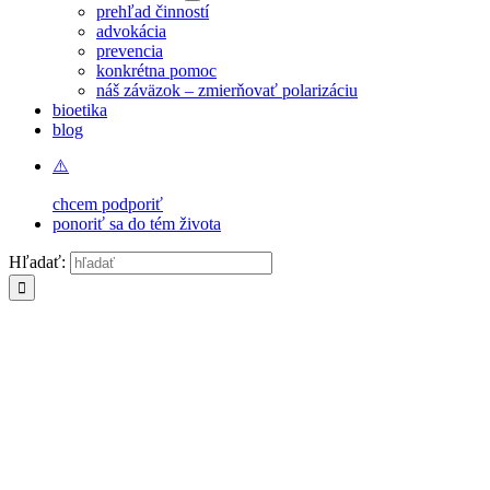
prehľad činností
advokácia
prevencia
konkrétna pomoc
náš záväzok – zmierňovať polarizáciu
bioetika
blog
chcem podporiť
ponoriť sa do tém života
Hľadať: