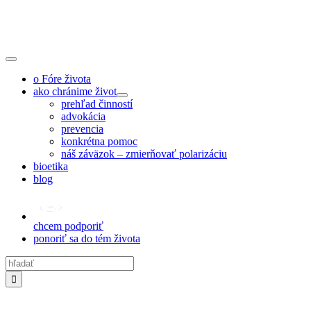
Skip
to
content
Toggle
Navigation
o Fóre života
ako chránime život
prehľad činností
advokácia
prevencia
konkrétna pomoc
náš záväzok – zmierňovať polarizáciu
bioetika
blog
chcem podporiť
ponoriť sa do tém života
Hľadať: