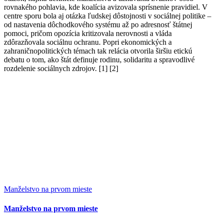
rovnakého pohlavia, kde koalícia avizovala sprísnenie pravidiel. V
centre sporu bola aj otázka ľudskej dôstojnosti v sociálnej politike –
od nastavenia dôchodkového systému až po adresnosť štátnej
pomoci, pričom opozícia kritizovala nerovnosti a vláda
zdôrazňovala sociálnu ochranu. Popri ekonomických a
zahraničnopolitických témach tak relácia otvorila širšiu etickú
debatu o tom, ako štát definuje rodinu, solidaritu a spravodlivé
rozdelenie sociálnych zdrojov. [1] [2]
Manželstvo na prvom mieste
Manželstvo na prvom mieste