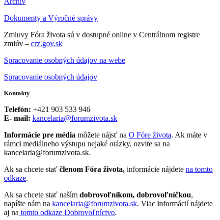
Archív
Dokumenty a Výročné správy
Zmluvy Fóra života sú v dostupné online v Centrálnom registre
zmlúv –
crz.gov.sk
Spracovanie osobných údajov na webe
Spracovanie osobných údajov
Kontakty
Telefón:
+421 903 533 946
E- mail:
kancelaria@forumzivota.sk
Informácie pre média
môžete nájsť na
O Fóre života
. Ak máte v
rámci mediálneho výstupu nejaké otázky, ozvite sa na
kancelaria@forumzivota.sk.
Ak sa chcete stať
členom Fóra života,
informácie nájdete
na tomto
odkaze
.
Ak sa chcete stať naším
dobrovoľníkom, dobrovoľníčkou
,
napíšte nám na
kancelaria@forumzivota.sk
. Viac informácií nájdete
aj na
tomto odkaze Dobrovoľníctvo
.