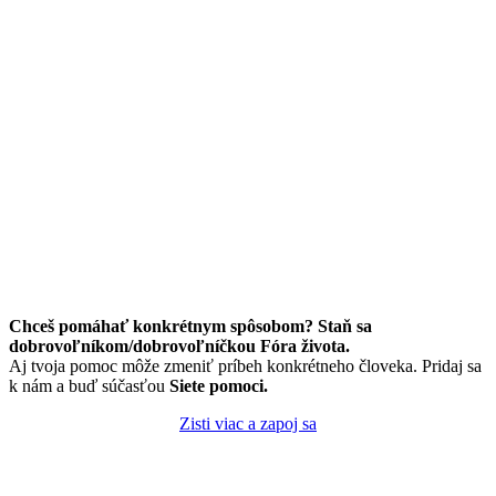
Chceš pomáhať konkrétnym spôsobom? Staň sa
dobrovoľníkom/dobrovoľníčkou Fóra života.
Aj tvoja pomoc môže zmeniť príbeh konkrétneho človeka. Pridaj sa
k nám a buď súčasťou
Siete pomoci.
Zisti viac a zapoj sa