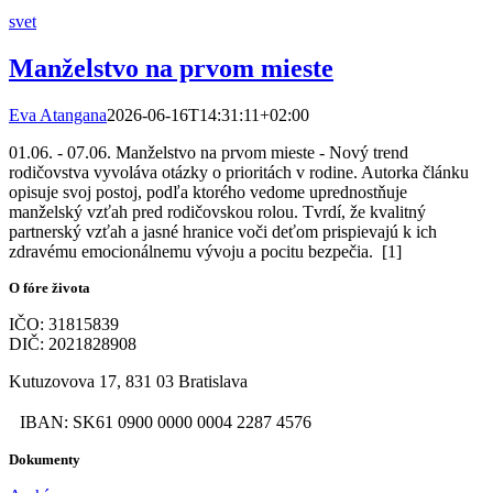
svet
Manželstvo na prvom mieste
Eva Atangana
2026-06-16T14:31:11+02:00
01.06. - 07.06. Manželstvo na prvom mieste - Nový trend
rodičovstva vyvoláva otázky o prioritách v rodine. Autorka článku
opisuje svoj postoj, podľa ktorého vedome uprednostňuje
manželský vzťah pred rodičovskou rolou. Tvrdí, že kvalitný
partnerský vzťah a jasné hranice voči deťom prispievajú k ich
zdravému emocionálnemu vývoju a pocitu bezpečia. [1]
O fóre života
IČO: 31815839
DIČ: 2021828908
Kutuzovova 17, 831 03 Bratislava
IBAN: SK61 0900 0000 0004 2287 4576
Dokumenty