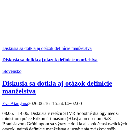
Diskusia sa dotkla aj otázok definície manželstva
Diskusia sa dotkla aj otázok definície manželstva
Slovensko
Diskusia sa dotkla aj otázok definície
manželstva
Eva Atangana
2026-06-16T15:24:14+02:00
08.06. - 14.06. Diskusia v relácii STVR Sobotné dialógy medzi
ministrom práce Erikom Tomášom (Hlas) a predsedom SaS
Branislavom Gröhlingom sa výrazne dotkla aj spoločensko-etických
otázok, najmä definície manželstva a uznávania zväzkov osôb