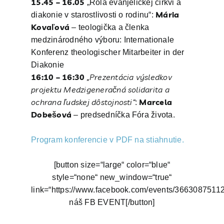
15.45 – 16.05
„Rola evanjelickej cirkvi a
Mária
diakonie v starostlivosti o rodinu“:
Kovaľová
– teologička a členka
medzinárodného výboru: Internationale
Konferenz theologischer Mitarbeiter in der
Diakonie
16:10 – 16:30
„Prezentácia výsledkov
projektu Medzigeneračná solidarita a
ochrana ľudskej
dôstojnosti“
Marcela
:
Dobešová
– predsedníčka Fóra života.
Program konferencie v PDF na stiahnutie.
[button size=“large“ color=“blue“
style=“none“ new_window=“true“
link=“https://www.facebook.com/events/36630875
náš FB EVENT[/button]