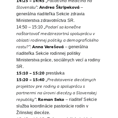
14:25 – 14:45
„Paliatívna medicína na
Slovensku“
Andrea Škripeková
:
–
generálna riaditeľka Sekcie zdravia
Ministerstva zdravotníctva SR.
„Podarí sa konečne
14:50 – 15:10
naštartovať medzirezortnú spoluprácu v
oblasti rodinnej
politiky a demografického
rastu?“
Anna Verešová
:
– generálna
riaditeľka Sekcie rodinnej politiky
Ministerstva práce, sociálnych vecí a rodiny
SR.
15:10 – 15:20
prestávka
15:20 – 15:40
„Predstavenie diecéznych
projektov pre rodiny a spoluprácu s
partnermi na úrovni
diecézy a Slovenskej
republiky“
Roman Seko
:
– riaditeľ Sekcie
služba koordinácie pastorácie rodín v
Žilinskej diecéze.