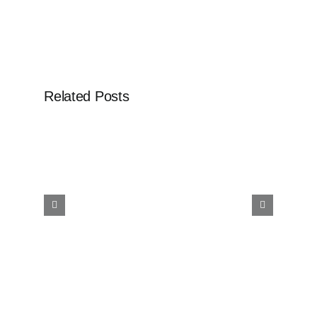
Related Posts
ia
Konferencia v Smižanoch
čo
otvorila zásadné otázky o
hodnote človeka a
smerovaní spoločnosti