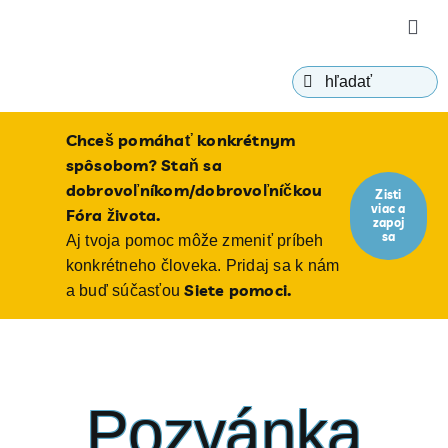
Skip
Togg
to
Navig
content
Hľadať:
o Fóre
Chceš pomáhať konkrétnym
ako c
spôsobom? Staň sa
dobrovoľníkom/dobrovoľníčkou
Zisti
viac a
bioeti
Fóra života.
zapoj
sa
Aj tvoja pomoc môže zmeniť príbeh
konkrétneho človeka. Pridaj sa k nám
blog
Siete pomoci.
a buď súčasťou
Pozvánka
ponori