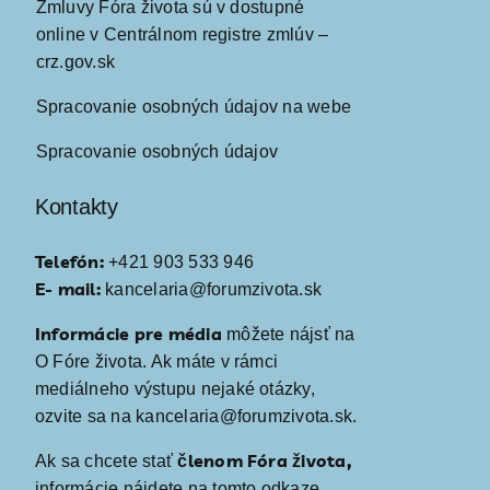
Zmluvy Fóra života sú v dostupné
online v Centrálnom registre zmlúv –
crz.gov.sk
Spracovanie osobných údajov na webe
Spracovanie osobných údajov
Kontakty
Telefón:
+421 903 533 946
E- mail:
kancelaria@forumzivota.sk
Informácie pre média
môžete nájsť na
O Fóre života
. Ak máte v rámci
mediálneho výstupu nejaké otázky,
ozvite sa na kancelaria@forumzivota.sk.
členom Fóra života,
Ak sa chcete stať
informácie nájdete
na tomto odkaze
.