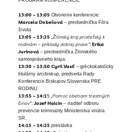
PROGRAM KONFERENCIE
13:00 – 13:05
Otvorenie konferencie:
Marcela Dobešová
– predsedníčka Fóra
života
13:05 – 13:25
„Žilinský kraj priateľský k
rodinám – príklady dobrej praxe“
Erika
:
Jurinová
– predsedníčka Žilinského
samosprávneho kraja.
13:30 – 13:50
Cyril Vasiľ
– gréckokatolícky
titulárny arcibiskup, predseda Rady
Konferencie Biskupov Slovenska PRE
RODINU
13:55 – 14:1
„Pomoc obetiam trestných
5
činov“
Jozef Halcin
:
– riaditeľ odboru
prevencie kriminality Ministerstva vnútra
SR.
14:15 – 14:25
prestávka