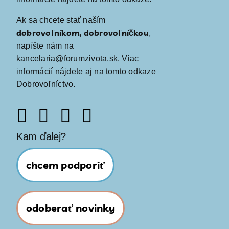
Ak sa chcete stať naším
dobrovoľníkom, dobrovoľníčkou
,
napíšte nám na
kancelaria@forumzivota.sk
. Viac
informácií nájdete aj na
tomto odkaze
Dobrovoľníctvo
.
Kam ďalej?
chcem podporiť
odoberať novinky