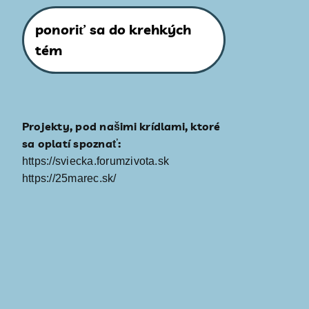
ponoriť sa do krehkých
tém
Projekty, pod našimi krídlami, ktoré
sa oplatí spoznať:
https://sviecka.forumzivota.sk
https://25marec.sk/