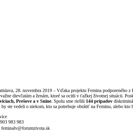
atislava, 28. novembra 2019 – Vďaka projektu Femina podporeného z
evažne dievčatám a ženám, ktoré sa ocitli v ťažkej životnej situácii. 
viciach, Prešove a v Snine
. Spolu sme riešili
144 prípadov
diskriminá
 by ste vedeli o niekom, kto sa potrebuje obrátiť na Feminu, alebo kto 
vice
0
903 983 983
️
feminalv@forumzivota.sk