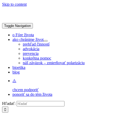
Skip to content
Toggle Navigation
o Fóre života
ako chránime život
prehľad činností
advokácia
prevencia
konkrétna pomoc
náš záväzok – zmierňovať polarizáciu
bioetika
blog
chcem podporiť
ponoriť sa do tém života
Hľadať: