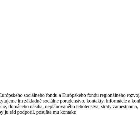
 Európskeho sociálneho fondu a Európskeho fondu regionálneho rozv
Poskytujeme im základné sociálne poradenstvo, kontakty, informácie a 
cie, domáceho násilia, neplánovaného tehotenstva, straty zamestnania, 
by ju rád podporil, posuňte mu kontakt: