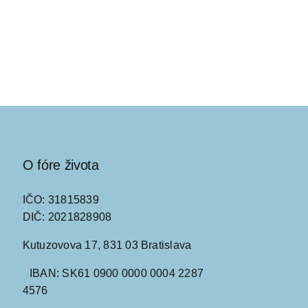
O fóre života
IČO: 31815839
DIČ: 2021828908
Kutuzovova 17, 831 03 Bratislava
IBAN: SK61 0900 0000 0004 2287
4576