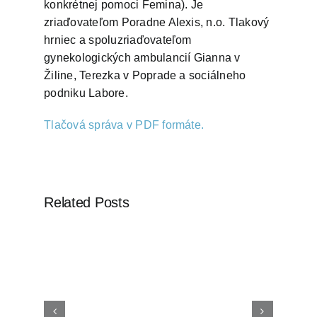
konkrétnej pomoci Femina).
Je
zriaďovateľom Poradne Alexis, n.o. Tlakový
hrniec a spoluzriaďovateľom
gynekologických ambulancií Gianna v
Žiline, Terezka v Poprade a sociálneho
podniku Labore.
Tlačová správa v PDF formáte.
Related Posts
Fórum života spúšťa
verejnú výzvu: “Daruj
ená
billboard”, chce priniesť