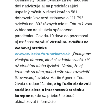
Osemnásty ročník Sviečky za nenarodené
deti nadväzuje aj na predchádzajúci
úspešný ročník, v rámci ktorého 581
dobrovoľníkov rozdistribuovalo 111 793
sviečok na 802 rôznych miest. Fórum života
vzhľadom na situáciu spôsobenou
pandémiou Covidu-19 dáva do pozornosti
zapáliť virtuálnu sviečku na
aj možnosť
webovej stránke
www.sviecka.forumzivota.sk
.
„Ďakujeme
všetkým darcom, ktorí si zakúpia sviečku či
už virtuálnu alebo fyzickú. Verím, že aj
tento rok sa nám podarí ešte viac rozsvietiť
Slovensko,“
uvádza Martin Agner z Fóra
aby ľudia sledovali
života s odporúčaním,
sociálne siete a internetovú stránku
kampane
, kde sa priebežne budú
aktualizovať informácie.