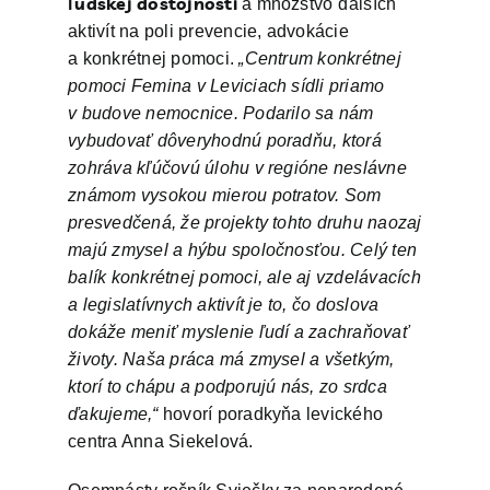
ľudskej dôstojnosti
a množstvo ďalších
aktivít na poli prevencie, advokácie
a konkrétnej pomoci.
„Centrum konkrétnej
pomoci Femina v Leviciach sídli priamo
v budove nemocnice. Podarilo sa nám
vybudovať dôveryhodnú poradňu, ktorá
zohráva kľúčovú úlohu v regióne neslávne
známom vysokou mierou potratov. Som
presvedčená, že projekty tohto druhu naozaj
majú zmysel a hýbu spoločnosťou. Celý ten
balík konkrétnej pomoci, ale aj vzdelávacích
a legislatívnych aktivít je to, čo doslova
dokáže meniť myslenie ľudí a zachraňovať
životy. Naša práca má zmysel a všetkým,
ktorí to chápu a podporujú nás, zo srdca
ďakujeme,“
hovorí poradkyňa levického
centra Anna Siekelová.