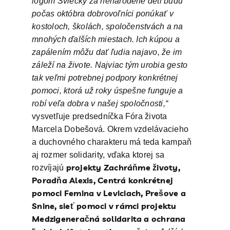
logom Sviečky za nenarodené deti budú
počas októbra dobrovoľníci ponúkať v
kostoloch, školách, spoločenstvách a na
mnohých ďalších miestach. Ich kúpou a
zapálením môžu dať ľudia najavo, že im
záleží na živote. Najviac tým urobia gesto
tak veľmi potrebnej podpory konkrétnej
pomoci, ktorá už roky úspešne funguje a
robí veľa dobra v našej spoločnosti,“
vysvetľuje predsedníčka Fóra života
Marcela Dobešová. Okrem vzdelávacieho
a duchovného charakteru má teda kampaň
aj rozmer solidarity, vďaka ktorej sa
projekty Zachráňme životy,
rozvíjajú
Poradňa Alexis, Centrá konkrétnej
pomoci Femina v Leviciach, Prešove a
Snine, sieť pomoci v rámci projektu
Medzigeneračná solidarita a ochrana