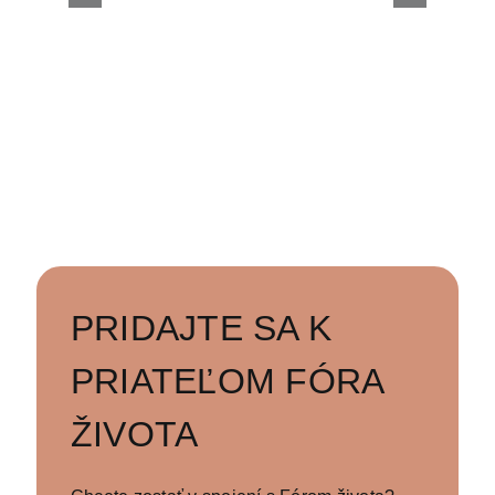
tému ochrany života do
 a
verejného priestoru
prostredníctvom
billboardov
PRIDAJTE SA K
PRIATEĽOM FÓRA
ŽIVOTA