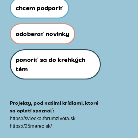
chcem podporiť
odoberať novinky
ponoriť sa do krehkých
tém
Projekty, pod našimi krídlami, ktoré
sa oplatí spoznať:
https://sviecka.forumzivota.sk
https://25marec.sk/