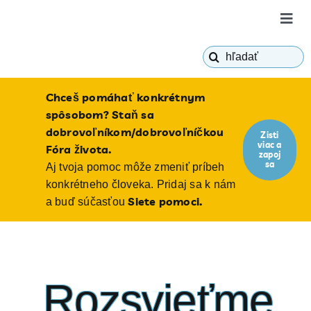
Skip
Togg
to
Navig
content
Hľadať:
o Fóre
Chceš pomáhať konkrétnym
ako c
spôsobom? Staň sa
dobrovoľníkom/dobrovoľníčkou
Zisti
viac a
bioeti
Fóra života.
zapoj
sa
Aj tvoja pomoc môže zmeniť príbeh
konkrétneho človeka. Pridaj sa k nám
blog
Siete pomoci.
a buď súčasťou
Rozsvieťme
ponori