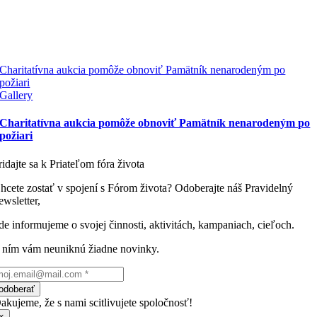
Charitatívna aukcia pomôže obnoviť Pamätník nenarodeným po
požiari
Gallery
Charitatívna aukcia pomôže obnoviť Pamätník nenarodeným po
požiari
ridajte sa k Priateľom fóra života
hcete zostať v spojení s Fórom života? Odoberajte náš Pravidelný
ewsletter,
de informujeme o svojej činnosti, aktivitách, kampaniach, cieľoch.
 ním vám neuniknú žiadne novinky.
odoberať
akujeme, že s nami scitlivujete spoločnosť!
×