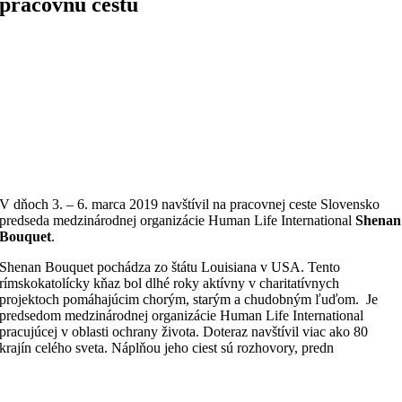
pracovnú cestu
V dňoch 3. – 6. marca 2019 navštívil na pracovnej ceste Slovensko
predseda medzinárodnej organizácie Human Life International
Shenan
Bouquet
.
Shenan Bouquet pochádza zo štátu Louisiana v USA. Tento
rímskokatolícky kňaz bol dlhé roky aktívny v charitatívnych
projektoch pomáhajúcim chorým, starým a chudobným ľuďom. Je
predsedom medzinárodnej organizácie Human Life International
pracujúcej v oblasti ochrany života. Doteraz navštívil viac ako 80
krajín celého sveta. Náplňou jeho ciest sú rozhovo
ry, predn