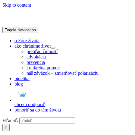
Skip to content
Toggle Navigation
o Fóre života
ako chránime život
prehľad činností
advokácia
prevencia
konkrétna pomoc
náš záväzok – zmierňovať polarizáciu
bioetika
blog
chcem podporiť
ponoriť sa do tém života
Hľadať: