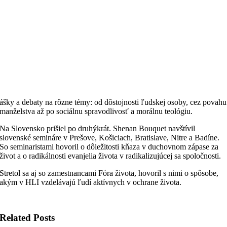
ášky a debaty na rôzne témy: od dôstojnosti ľudskej osoby, cez povahu
manželstva až po sociálnu spravodlivosť a morálnu teológiu.
Na Slovensko prišiel po druhýkrát. Shenan Bouquet navštívil
slovenské semináre v Prešove, Košiciach, Bratislave, Nitre a Badíne.
So seminaristami hovoril o dôležitosti kňaza v duchovnom zápase za
život a o radikálnosti evanjelia života v radikalizujúcej sa spoločnosti.
Stretol sa aj so zamestnancami Fóra života, hovoril s nimi o spôsobe,
akým v HLI vzdelávajú ľudí aktívnych v ochrane života.
Related Posts