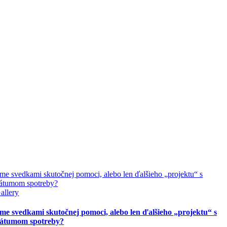
me svedkami skutočnej pomoci, alebo len ďalšieho „projektu“ s
átumom spotreby?
allery
me svedkami skutočnej pomoci, alebo len ďalšieho „projektu“ s
átumom spotreby?