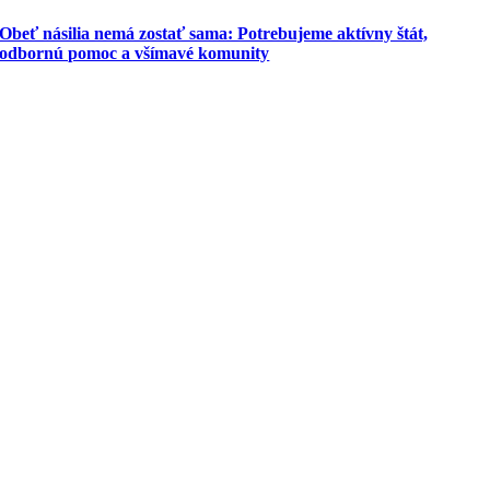
Obeť násilia nemá zostať sama: Potrebujeme aktívny štát,
odbornú pomoc a všímavé komunity