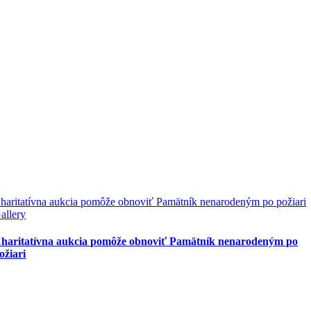
haritatívna aukcia pomôže obnoviť Pamätník nenarodeným po požiari
allery
haritatívna aukcia pomôže obnoviť Pamätník nenarodeným po
ožiari