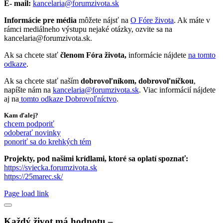
E- mail:
kancelaria@forumzivota.sk
Informácie pre média
môžete nájsť na
O Fóre života
. Ak máte v
rámci mediálneho výstupu nejaké otázky, ozvite sa na
kancelaria@forumzivota.sk.
Ak sa chcete stať
členom Fóra života,
informácie nájdete
na tomto
odkaze
.
Ak sa chcete stať naším
dobrovoľníkom, dobrovoľníčkou
,
napíšte nám na
kancelaria@forumzivota.sk
. Viac informácií nájdete
aj na
tomto odkaze Dobrovoľníctvo
.
Kam ďalej?
chcem podporiť
odoberať novinky
ponoriť sa do krehkých tém
Projekty, pod našimi krídlami, ktoré sa oplatí spoznať:
https://sviecka.forumzivota.sk
https://25marec.sk/
Page load link
Každý život má hodnotu –