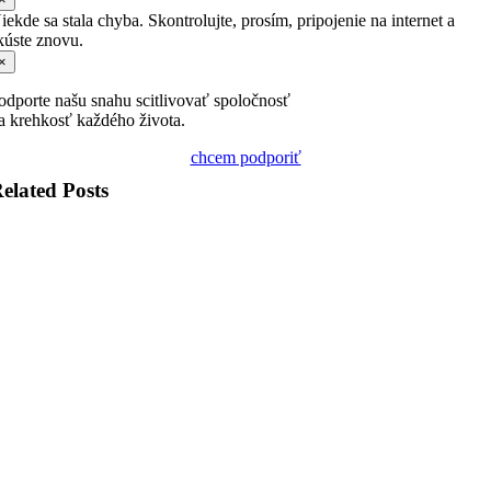
iekde sa stala chyba. Skontrolujte, prosím, pripojenie na internet a
kúste znovu.
×
odporte našu snahu scitlivovať spoločnosť
a krehkosť každého života.
chcem podporiť
elated Posts