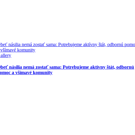
beť násilia nemá zostať sama: Potrebujeme aktívny štát, odbornú pom
 všímavé komunity
allery
beť násilia nemá zostať sama: Potrebujeme aktívny štát, odbornú
omoc a všímavé komunity