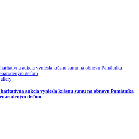
haritatívna aukcia vyniesla krásnu sumu na obnovu Pamätníka
enarodeným deťom
allery
haritatívna aukcia vyniesla krásnu sumu na obnovu Pamätníka
enarodeným deťom