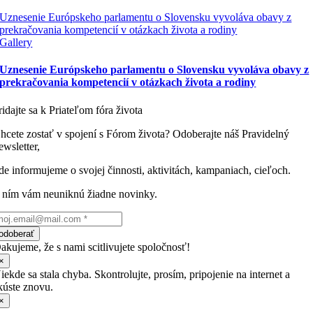
Uznesenie Európskeho parlamentu o Slovensku vyvoláva obavy z
prekračovania kompetencií v otázkach života a rodiny
Gallery
Uznesenie Európskeho parlamentu o Slovensku vyvoláva obavy z
prekračovania kompetencií v otázkach života a rodiny
ridajte sa k Priateľom fóra života
hcete zostať v spojení s Fórom života? Odoberajte náš Pravidelný
ewsletter,
de informujeme o svojej činnosti, aktivitách, kampaniach, cieľoch.
 ním vám neuniknú žiadne novinky.
odoberať
akujeme, že s nami scitlivujete spoločnosť!
×
iekde sa stala chyba. Skontrolujte, prosím, pripojenie na internet a
kúste znovu.
×