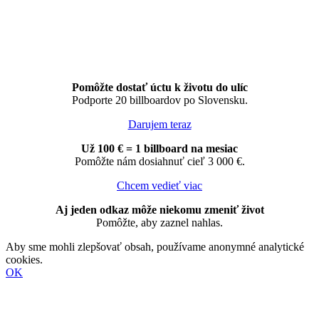
Pomôžte dostať úctu k životu do ulíc
Podporte 20 billboardov po Slovensku.
Darujem teraz
Už 100 € = 1 billboard na mesiac
Pomôžte nám dosiahnuť cieľ 3 000 €.
Chcem vedieť viac
Aj jeden odkaz môže niekomu zmeniť život
Pomôžte, aby zaznel nahlas.
Aby sme mohli zlepšovať obsah, používame anonymné analytické
cookies.
OK
Go
to
Top