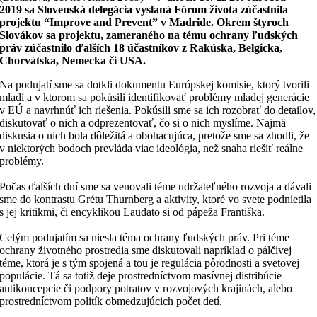
2019 sa Slovenská delegácia vyslaná Fórom života zúčastnila
projektu “Improve and Prevent” v Madride. Okrem štyroch
Slovákov sa projektu, zameraného na tému ochrany ľudských
práv zúčastnilo ďalších 18 účastníkov z Rakúska, Belgicka,
Chorvátska, Nemecka či USA.
Na podujatí sme sa dotkli dokumentu Európskej komisie, ktorý tvorili
mladí a v ktorom sa pokúsili identifikovať problémy mladej generácie
v EÚ a navrhnúť ich riešenia. Pokúsili sme sa ich rozobrať do detailov,
diskutovať o nich a odprezentovať, čo si o nich myslíme. Najmä
diskusia o nich bola dôležitá a obohacujúca, pretože sme sa zhodli, že
v niektorých bodoch prevláda viac ideológia, než snaha riešiť reálne
problémy.
Počas ďalších dní sme sa venovali téme udržateľného rozvoja a dávali
sme do kontrastu Grétu Thurnberg a aktivity, ktoré vo svete podnietila
s jej kritikmi, či encyklikou Laudato si od pápeža Františka.
Celým podujatím sa niesla téma ochrany ľudských práv. Pri téme
ochrany životného prostredia sme diskutovali napríklad o pálčivej
téme, ktorá je s tým spojená a tou je regulácia pôrodnosti a svetovej
populácie. Tá sa totiž deje prostredníctvom masívnej distribúcie
antikoncepcie či podpory potratov v rozvojových krajinách, alebo
prostredníctvom politík obmedzujúcich počet detí.