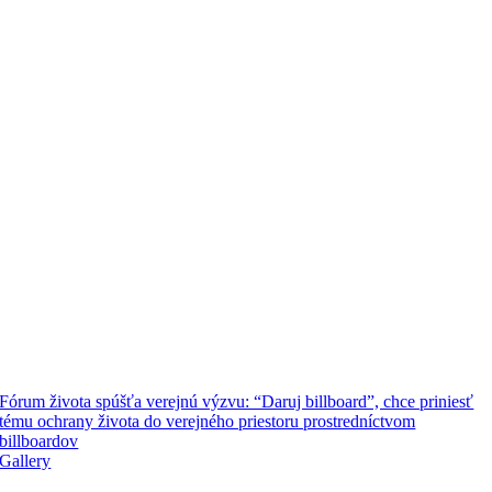
Fórum života spúšťa verejnú výzvu: “Daruj billboard”, chce priniesť
tému ochrany života do verejného priestoru prostredníctvom
billboardov
Gallery