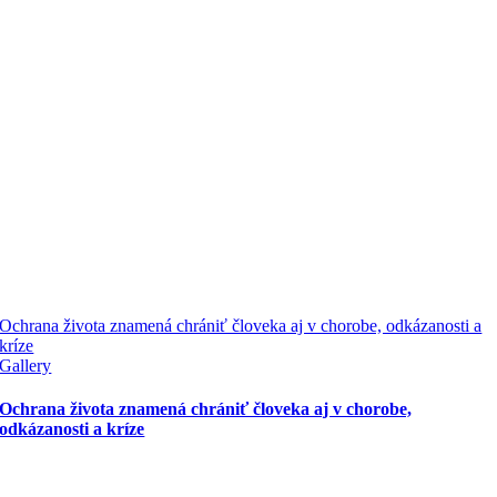
Ochrana života znamená chrániť človeka aj v chorobe, odkázanosti a
kríze
Gallery
Ochrana života znamená chrániť človeka aj v chorobe,
odkázanosti a kríze