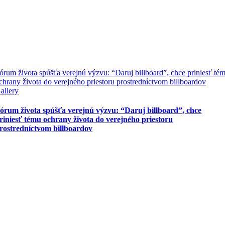
órum života spúšťa verejnú výzvu: “Daruj billboard”, chce priniesť té
chrany života do verejného priestoru prostredníctvom billboardov
allery
órum života spúšťa verejnú výzvu: “Daruj billboard”, chce
riniesť tému ochrany života do verejného priestoru
rostredníctvom billboardov