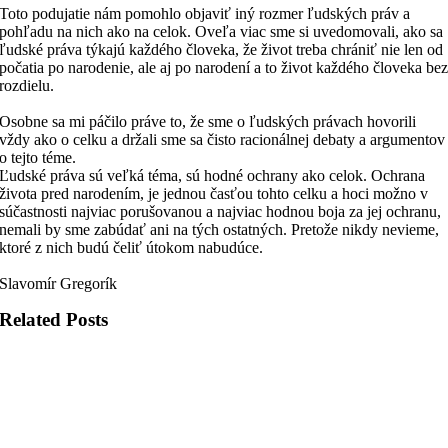
Toto podujatie nám pomohlo objaviť iný rozmer ľudských práv a
pohľadu na nich ako na celok. Oveľa viac sme si uvedomovali, ako sa
ľudské práva týkajú každého človeka, že život treba chrániť nie len od
počatia po narodenie, ale aj po narodení a to život každého človeka be
rozdielu.
Osobne sa mi páčilo práve to, že sme o ľudských právach hovorili
vždy ako o celku a držali sme sa čisto racionálnej debaty a argumentov
o tejto téme.
Ľudské práva sú veľká téma, sú hodné ochrany ako celok. Ochrana
života pred narodením, je jednou časťou tohto celku a hoci možno v
súčastnosti najviac porušovanou a najviac hodnou boja za jej ochranu,
nemali by sme zabúdať ani na tých ostatných. Pretože nikdy nevieme,
ktoré z nich budú čeliť útokom nabudúce.
Slavomír Gregorík
Related Posts