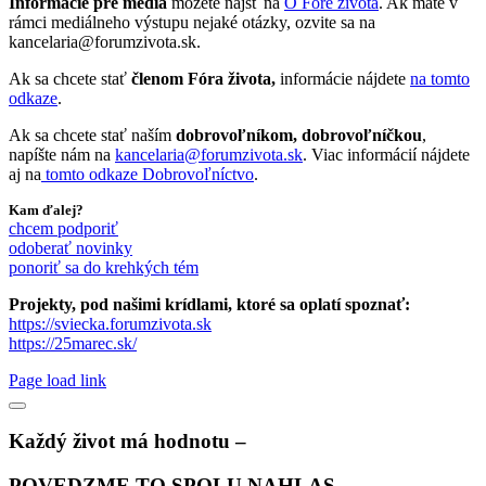
Informácie pre média
môžete nájsť na
O Fóre života
. Ak máte v
rámci mediálneho výstupu nejaké otázky, ozvite sa na
kancelaria@forumzivota.sk.
Ak sa chcete stať
členom Fóra života,
informácie nájdete
na tomto
odkaze
.
Ak sa chcete stať naším
dobrovoľníkom, dobrovoľníčkou
,
napíšte nám na
kancelaria@forumzivota.sk
. Viac informácií nájdete
aj na
tomto odkaze Dobrovoľníctvo
.
Kam ďalej?
chcem podporiť
odoberať novinky
ponoriť sa do krehkých tém
Projekty, pod našimi krídlami, ktoré sa oplatí spoznať:
https://sviecka.forumzivota.sk
https://25marec.sk/
Page load link
Každý život má hodnotu –
POVEDZME TO SPOLU NAHLAS