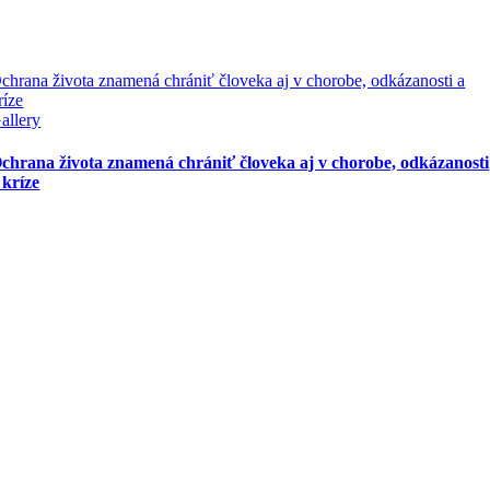
chrana života znamená chrániť človeka aj v chorobe, odkázanosti a
ríze
allery
chrana života znamená chrániť človeka aj v chorobe, odkázanosti
 kríze