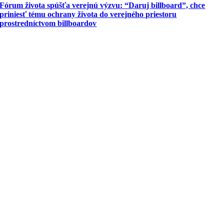
Fórum života spúšťa verejnú výzvu: “Daruj billboard”, chce
priniesť tému ochrany života do verejného priestoru
prostredníctvom billboardov