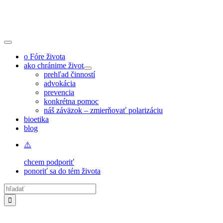
Skip
to
content
Toggle
Navigation
o Fóre života
ako chránime život
prehľad činností
advokácia
prevencia
konkrétna pomoc
náš záväzok – zmierňovať polarizáciu
bioetika
blog
chcem podporiť
ponoriť sa do tém života
Hľadať: