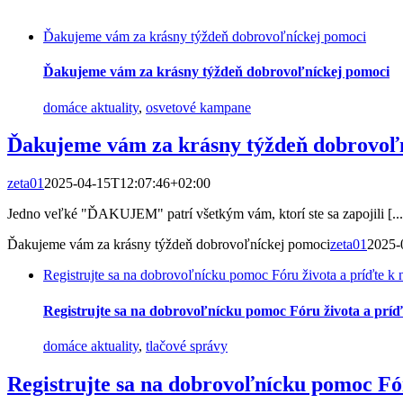
Ďakujeme vám za krásny týždeň dobrovoľníckej pomoci
Ďakujeme vám za krásny týždeň dobrovoľníckej pomoci
domáce aktuality
,
osvetové kampane
Ďakujeme vám za krásny týždeň dobrovoľ
zeta01
2025-04-15T12:07:46+02:00
Jedno veľké "ĎAKUJEM" patrí všetkým vám, ktorí ste sa zapojili [...
Ďakujeme vám za krásny týždeň dobrovoľníckej pomoci
zeta01
2025-
Registrujte sa na dobrovoľnícku pomoc Fóru života a príďte k
Registrujte sa na dobrovoľnícku pomoc Fóru života a prí
domáce aktuality
,
tlačové správy
Registrujte sa na dobrovoľnícku pomoc Fó