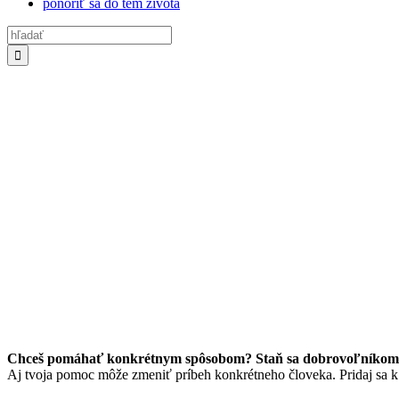
ponoriť sa do tém života
Hľadať:
Chceš pomáhať konkrétnym spôsobom? Staň sa dobrovoľníkom/
Aj tvoja pomoc môže zmeniť príbeh konkrétneho človeka. Pridaj sa 