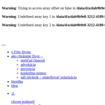
Warning
: Trying to access array offset on false in
/data/d/a/dab9b9
Warning
: Undefined array key 1 in
/data/d/a/dab9b9e8-3212-4189-
Warning
: Undefined array key 2 in
/data/d/a/dab9b9e8-3212-4189-
Skip
to
content
Toggle
Navigation
o Fóre života
ako chránime život
prehľad činností
advokácia
prevencia
konkrétna pomoc
náš záväzok – zmierňovať polarizáciu
bioetika
blog
chcem podporiť