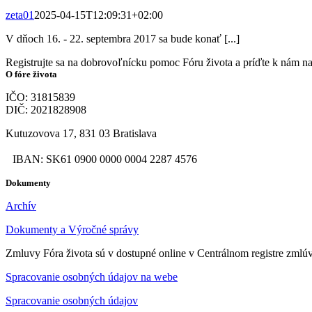
zeta01
2025-04-15T12:09:31+02:00
V dňoch 16. - 22. septembra 2017 sa bude konať [...]
Registrujte sa na dobrovoľnícku pomoc Fóru života a príďte k nám n
O fóre života
IČO: 31815839
DIČ: 2021828908
Kutuzovova 17, 831 03 Bratislava
IBAN: SK61 0900 0000 0004 2287 4576
Dokumenty
Archív
Dokumenty a Výročné správy
Zmluvy Fóra života sú v dostupné online v Centrálnom registre zmlú
Spracovanie osobných údajov na webe
Spracovanie osobných údajov