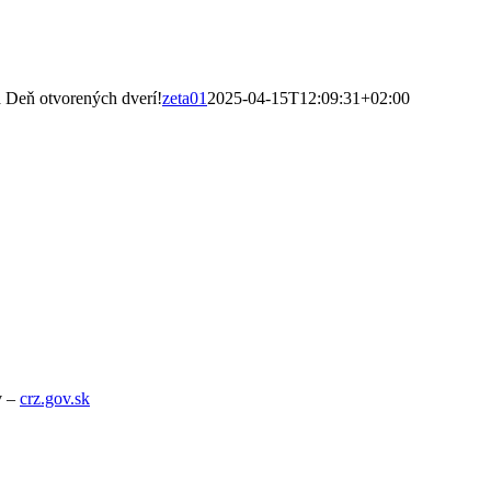
a Deň otvorených dverí!
zeta01
2025-04-15T12:09:31+02:00
v –
crz.gov.sk