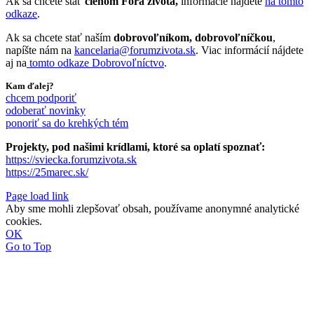
Ak sa chcete stať
členom Fóra života,
informácie nájdete
na tomto
odkaze
.
Ak sa chcete stať naším
dobrovoľníkom, dobrovoľníčkou
,
napíšte nám na
kancelaria@forumzivota.sk
. Viac informácií nájdete
aj na
tomto odkaze Dobrovoľníctvo
.
Kam ďalej?
chcem podporiť
odoberať novinky
ponoriť sa do krehkých tém
Projekty, pod našimi krídlami, ktoré sa oplatí spoznať:
https://sviecka.forumzivota.sk
https://25marec.sk/
Page load link
Aby sme mohli zlepšovať obsah, používame anonymné analytické
cookies.
OK
Go to Top