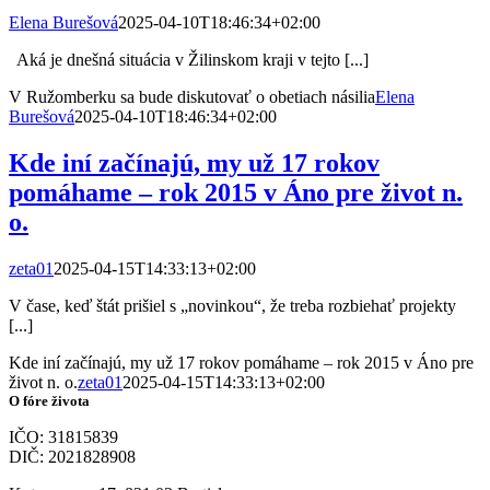
Elena Burešová
2025-04-10T18:46:34+02:00
Aká je dnešná situácia v Žilinskom kraji v tejto [...]
V Ružomberku sa bude diskutovať o obetiach násilia
Elena
Burešová
2025-04-10T18:46:34+02:00
Kde iní začínajú, my už 17 rokov
pomáhame – rok 2015 v Áno pre život n.
o.
zeta01
2025-04-15T14:33:13+02:00
V čase, keď štát prišiel s „novinkou“, že treba rozbiehať projekty
[...]
Kde iní začínajú, my už 17 rokov pomáhame – rok 2015 v Áno pre
život n. o.
zeta01
2025-04-15T14:33:13+02:00
O fóre života
IČO: 31815839
DIČ: 2021828908