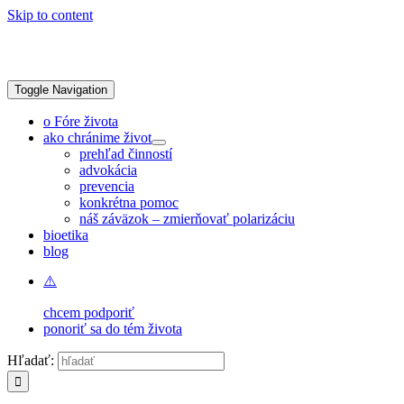
Skip to content
Toggle Navigation
o Fóre života
ako chránime život
prehľad činností
advokácia
prevencia
konkrétna pomoc
náš záväzok – zmierňovať polarizáciu
bioetika
blog
chcem podporiť
ponoriť sa do tém života
Hľadať: