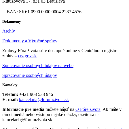
Kutuzovova 17, 831 03 Bratislava
IBAN: SK61 0900 0000 0004 2287 4576
Dokumenty
Archív
Dokumenty a Výročné správy
Zmluvy Fóra života sú v dostupné online v Centrálnom registre
zmlúv –
crz.gov.sk
Spracovanie osobných údajov na webe
Spracovanie osobných údajov
Kontakty
Telefón:
+421 903 533 946
E- mail:
kancelaria@forumzivota.sk
Informácie pre média
môžete nájsť na
O Fóre života
. Ak máte v
rámci mediálneho výstupu nejaké otázky, ozvite sa na
kancelaria@forumzivota.sk.