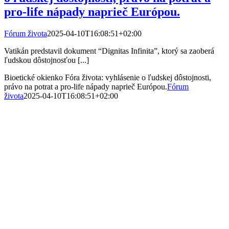
pro-life nápady naprieč Európou.
Fórum života
2025-04-10T16:08:51+02:00
Vatikán predstavil dokument “Dignitas Infinita”, ktorý sa zaoberá
ľudskou dôstojnosťou [...]
Bioetické okienko Fóra života: vyhlásenie o ľudskej dôstojnosti,
právo na potrat a pro-life nápady naprieč Európou.
Fórum
života
2025-04-10T16:08:51+02:00