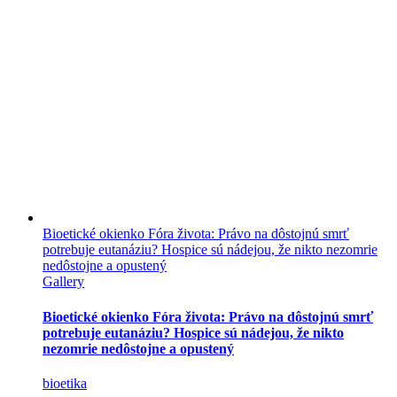
Bioetické okienko Fóra života: Právo na dôstojnú smrť
potrebuje eutanáziu? Hospice sú nádejou, že nikto nezomrie
nedôstojne a opustený
Gallery
Bioetické okienko Fóra života: Právo na dôstojnú smrť
potrebuje eutanáziu? Hospice sú nádejou, že nikto
nezomrie nedôstojne a opustený
bioetika