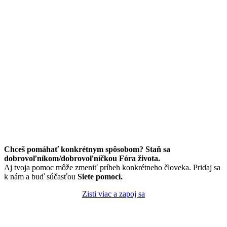
Chceš pomáhať konkrétnym spôsobom? Staň sa
dobrovoľníkom/dobrovoľníčkou Fóra života.
Aj tvoja pomoc môže zmeniť príbeh konkrétneho človeka. Pridaj sa
k nám a buď súčasťou
Siete pomoci.
Zisti viac a zapoj sa