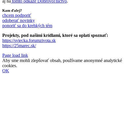
aj na
tomto odkaze Dobrovoľníctvo
.
Kam ďalej?
chcem podporiť
odoberať novinky
ponoriť sa do krehkých tém
Projekty, pod našimi krídlami, ktoré sa oplatí spoznať:
https://sviecka.forumzivota.sk
https://25marec.sk/
Page load link
Aby sme mohli zlepšovať obsah, používame anonymné analytické
cookies.
OK
Go
to
Top