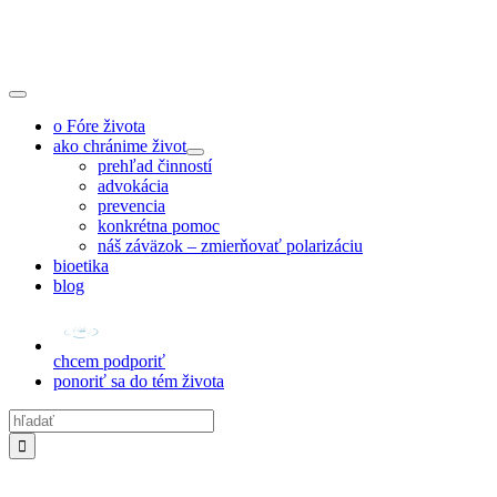
Skip
to
content
Toggle
Navigation
o Fóre života
ako chránime život
prehľad činností
advokácia
prevencia
konkrétna pomoc
náš záväzok – zmierňovať polarizáciu
bioetika
blog
chcem podporiť
ponoriť sa do tém života
Hľadať: