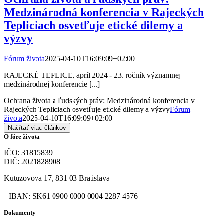
Medzinárodná konferencia v Rajeckých
Tepliciach osvetľuje etické dilemy a
výzvy
Fórum života
2025-04-10T16:09:09+02:00
RAJECKÉ TEPLICE, apríl 2024 - 23. ročník významnej
medzinárodnej konferencie [...]
Ochrana života a ľudských práv: Medzinárodná konferencia v
Rajeckých Tepliciach osvetľuje etické dilemy a výzvy
Fórum
života
2025-04-10T16:09:09+02:00
Načítať viac článkov
O fóre života
IČO: 31815839
DIČ: 2021828908
Kutuzovova 17, 831 03 Bratislava
IBAN: SK61 0900 0000 0004 2287 4576
Dokumenty