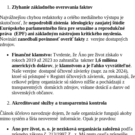
Zlyhanie základného overovania faktov
Najvážnejšou chybou redaktorky a celého mediálneho výstupu je
skutočnosť, že
nepodrobili zistenia ideologicky zaujatej štúdie
Európskeho parlamentného fóra pre sexuálne a reprodukčné
práva (EPF) ani základným nástrojom kritického myslenia.
Novinári
zanedbali povinnosť overiť fakty
z verejne dostupných
zdrojov.
Finančné klamstvo:
Tvrdenie, že Áno pre život získalo v
rokoch 2019 až 2023 zo zahraničia takmer
1,6 milióna
amerických dolárov
, je
klamstvom a je ľahko vyvrátiteľné
.
Naše verejne dostupné účtovné závierky (napr. za rok 2024),
ktoré sú prístupné v Registri účtovných závierok, preukazujú, ž
celkové príjmy organizácie sú rádovo nižšie a pochádzajú z
transparentných domácich zdrojov, vrátane dotácií a darov od
slovenských občanov.
Akreditované služby a transparentná kontrola
Článok účelovo navodzuje dojem, že naše organizácie fungujú akoby
mimo systém a šíria neoverené informácie. Opak je pravdou:
Áno pre život, n. o. je nezisková organizácia založená
podľa
prísneho zákona č. 213/1997 Z. z. Má preto oveľa prísnejšie