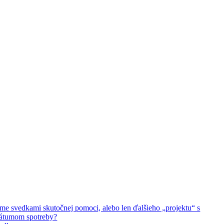
me svedkami skutočnej pomoci, alebo len ďalšieho „projektu“ s
átumom spotreby?