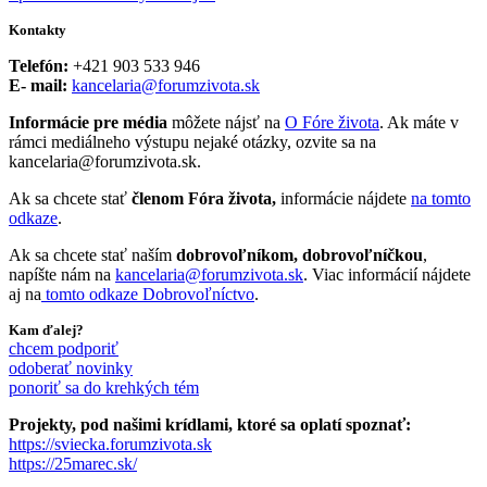
Kontakty
Telefón:
+421 903 533 946
E- mail:
kancelaria@forumzivota.sk
Informácie pre média
môžete nájsť na
O Fóre života
. Ak máte v
rámci mediálneho výstupu nejaké otázky, ozvite sa na
kancelaria@forumzivota.sk.
Ak sa chcete stať
členom Fóra života,
informácie nájdete
na tomto
odkaze
.
Ak sa chcete stať naším
dobrovoľníkom, dobrovoľníčkou
,
napíšte nám na
kancelaria@forumzivota.sk
. Viac informácií nájdete
aj na
tomto odkaze Dobrovoľníctvo
.
Kam ďalej?
chcem podporiť
odoberať novinky
ponoriť sa do krehkých tém
Projekty, pod našimi krídlami, ktoré sa oplatí spoznať:
https://sviecka.forumzivota.sk
https://25marec.sk/