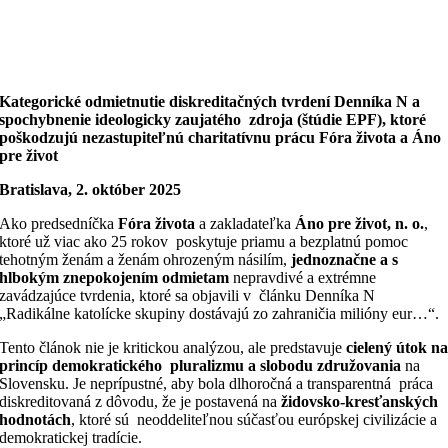
Kategorické odmietnutie diskreditačných tvrdení Denníka N a
spochybnenie ideologicky zaujatého zdroja (štúdie EPF), ktoré
poškodzujú nezastupiteľnú charitatívnu prácu Fóra života a Áno
pre život
Bratislava, 2. október 2025
Ako predsedníčka
Fóra života
a zakladateľka
Áno pre život, n. o.
,
ktoré už viac ako 25 rokov poskytuje priamu a bezplatnú pomoc
tehotným ženám a ženám ohrozeným násilím,
jednoznačne a s
hlbokým znepokojením odmietam
nepravdivé a extrémne
zavádzajúce tvrdenia, ktoré sa objavili v článku Denníka N
„Radikálne katolícke skupiny dostávajú zo zahraničia milióny eur…“.
Tento článok nie je kritickou analýzou, ale predstavuje
cielený útok n
princíp demokratického pluralizmu a slobodu združovania
na
Slovensku. Je neprípustné, aby bola dlhoročná a transparentná práca
diskreditovaná z dôvodu, že je postavená na
židovsko-kresťanských
hodnotách
, ktoré sú neoddeliteľnou súčasťou európskej civilizácie a
demokratickej tradície.