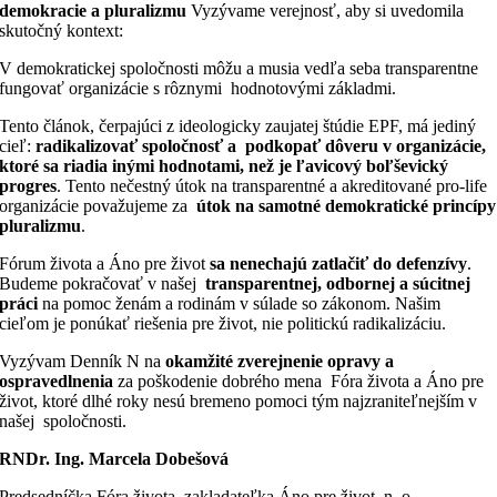
demokracie a pluralizmu
Vyzývame verejnosť, aby si uvedomila
skutočný kontext:
V demokratickej spoločnosti môžu a musia vedľa seba transparentne
fungovať organizácie s rôznymi hodnotovými základmi.
Tento článok, čerpajúci z ideologicky zaujatej štúdie EPF, má jediný
cieľ:
radikalizovať spoločnosť a podkopať dôveru v organizácie,
ktoré sa riadia inými hodnotami, než je ľavicový boľševický
progres
. Tento nečestný útok na transparentné a akreditované pro-life
organizácie považujeme za
útok na samotné demokratické princípy
pluralizmu
.
Fórum života a Áno pre život
sa nenechajú zatlačiť do defenzívy
.
Budeme pokračovať v našej
transparentnej, odbornej a súcitnej
práci
na pomoc ženám a rodinám v súlade so zákonom. Našim
cieľom je ponúkať riešenia pre život, nie politickú radikalizáciu.
Vyzývam Denník N na
okamžité zverejnenie opravy a
ospravedlnenia
za poškodenie dobrého mena Fóra života a Áno pre
život, ktoré dlhé roky nesú bremeno pomoci tým najzraniteľnejším v
našej spoločnosti.
RNDr. Ing. Marcela Dobešová
Predsedníčka Fóra života, zakladateľka Áno pre život, n. o.