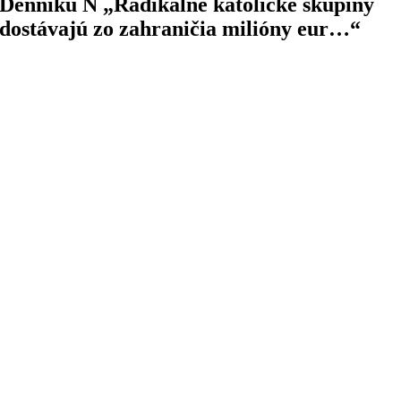
Denníku N „Radikálne katolícke skupiny
dostávajú zo zahraničia milióny eur…“