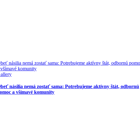
beť násilia nemá zostať sama: Potrebujeme aktívny štát, odbornú pom
 všímavé komunity
allery
beť násilia nemá zostať sama: Potrebujeme aktívny štát, odbornú
omoc a všímavé komunity