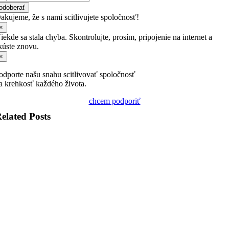
odoberať
akujeme, že s nami scitlivujete spoločnosť!
×
iekde sa stala chyba. Skontrolujte, prosím, pripojenie na internet a
kúste znovu.
×
odporte našu snahu scitlivovať spoločnosť
a krehkosť každého života.
chcem podporiť
elated Posts