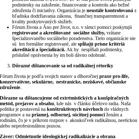
podmienky na založenie, financovanie a kontrolu ako bežné
združenia či iniciatívy. Organizácia je
neustále kontrolovaná
z
hľadiska dodržiavania zákona, finančnej transparentnosti a
kvality poskytovaných služieb.
Fórum života a Áno pre život, n.o. v rámci pomoci poskytujú
registrované a akreditované sociálne služby,
vrátane
špecializovaného sociálneho poradenstva. Tieto organizácie nie
sú len formálne registrované, ale
spĺňajú prísne kritériá
akreditácií a špecializácií.
Ak by nespĺňali podmienky,
príslušné oprávnenia by im boli dávno odobraté.
Dôrazné dištancovanie sa od radikálnej rétoriky
Fórum života je podľa svojich stanov a dlhoročnej
praxe pro-life,
konzervatívne, sekulárne, nestranícke, neziskové, občianske
združenie
.
Dôrazne sa dištancujeme od extrémistických a konšpiračných
metód, prejavov a obsahu
, kde nás v článku účelovo radia. Naša
politika je postavená na
konštruktívnych návrhoch
do vládnych
programov a na
priamej, odbornej, súcitnej pomoci
ženám a
rodinám, čo je v príkrom rozpore s akoukoľvek radikálnou, neetickou
alebo neprofesionálnou praxou.
Záver: Odmietnutie ideologickej radikalizácie a obrana