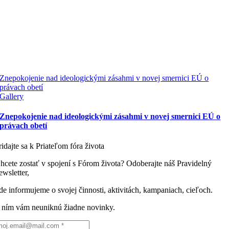
Znepokojenie nad ideologickými zásahmi v novej smernici EÚ o
právach obetí
Gallery
Znepokojenie nad ideologickými zásahmi v novej smernici EÚ o
právach obetí
ridajte sa k Priateľom fóra života
hcete zostať v spojení s Fórom života? Odoberajte náš Pravidelný
ewsletter,
de informujeme o svojej činnosti, aktivitách, kampaniach, cieľoch.
 ním vám neuniknú žiadne novinky.