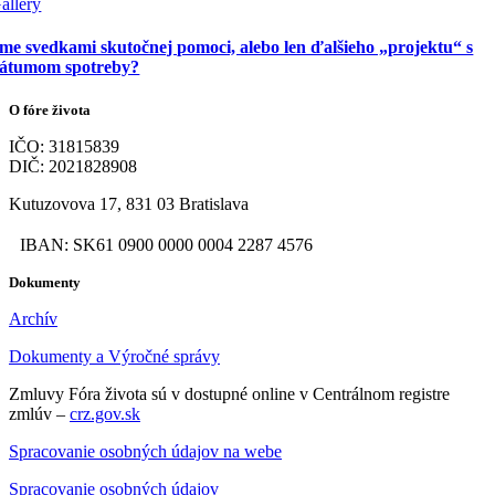
allery
me svedkami skutočnej pomoci, alebo len ďalšieho „projektu“ s
átumom spotreby?
O fóre života
IČO: 31815839
DIČ: 2021828908
Kutuzovova 17, 831 03 Bratislava
IBAN: SK61 0900 0000 0004 2287 4576
Dokumenty
Archív
Dokumenty a Výročné správy
Zmluvy Fóra života sú v dostupné online v Centrálnom registre
zmlúv –
crz.gov.sk
Spracovanie osobných údajov na webe
Spracovanie osobných údajov