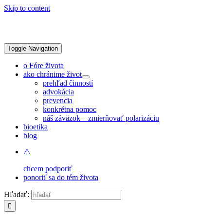
Skip to content
Toggle Navigation
o Fóre života
ako chránime život
prehľad činností
advokácia
prevencia
konkrétna pomoc
náš záväzok – zmierňovať polarizáciu
bioetika
blog
chcem podporiť
ponoriť sa do tém života
Hľadať: