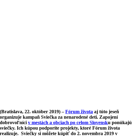
(Bratislava, 22. október 2019) –
Fórum života
aj túto jeseň
organizuje kampaň Sviečka za nenarodené deti. Zapojení
dobrovoľníci
v mestách a obciach po celom Slovensk
u ponúkajú
sviečky. Ich kúpou podporíte projekty, ktoré Fórum života
realizuje. Sviečky si môžete kúpiť do 2. novembra 2019 v