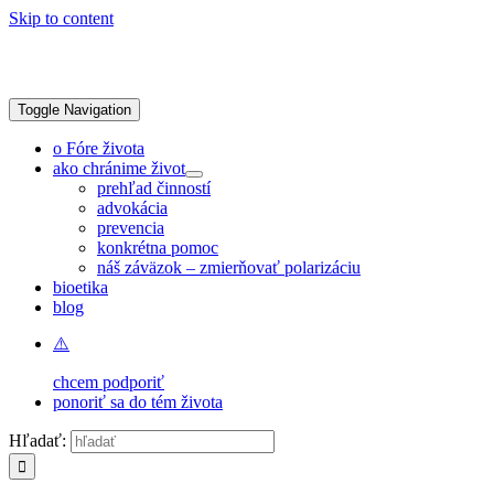
Skip to content
Toggle Navigation
o Fóre života
ako chránime život
prehľad činností
advokácia
prevencia
konkrétna pomoc
náš záväzok – zmierňovať polarizáciu
bioetika
blog
chcem podporiť
ponoriť sa do tém života
Hľadať: