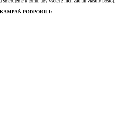
a smerujeme k tomu, aby všetci z nich zaujali vlastný postoj.
KAMPAŇ PODPORILI: