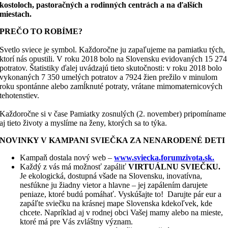
kostoloch, pastoračných a rodinných centrách a na ďalších
miestach.
PREČO TO ROBÍME?
Svetlo sviece je symbol. Každoročne ju zapaľujeme na pamiatku tých,
ktorí nás opustili. V roku 2018 bolo na Slovensku evidovaných 15 274
potratov. Štatistiky ďalej uvádzajú tieto skutočnosti: v roku 2018 bolo
vykonaných 7 350 umelých potratov a 7924 žien prežilo v minulom
roku spontánne alebo zamĺknuté potraty, vrátane mimomaternicových
tehotenstiev.
Každoročne si v čase Pamiatky zosnulých (2. november) pripomíname
aj tieto životy a myslíme na ženy, ktorých sa to týka.
NOVINKY V KAMPANI SVIEČKA ZA NENARODENÉ DETI
Kampaň dostala nový web –
www.sviecka.forumzivota.sk.
Každý z vás má možnosť zapáliť
VIRTUÁLNU SVIEČKU.
Je ekologická, dostupná všade na Slovensku, inovatívna,
nesfúkne ju žiadny vietor a hlavne – jej zapálením darujete
peniaze, ktoré budú pomáhať. Vyskúšajte to! Darujte pár eur a
zapáľte sviečku na krásnej mape Slovenska kdekoľvek, kde
chcete. Napríklad aj v rodnej obci Vašej mamy alebo na mieste,
ktoré má pre Vás zvláštny význam.