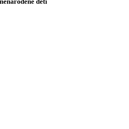
nenarodené deti