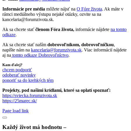
Informácie pre média
môžete nájsť na
O Fóre života
. Ak máte v
rámci mediálneho výstupu nejaké otázky, ozvite sa na
kancelaria@forumzivota.sk.
Ak sa chcete stať
členom Fóra života,
informácie nájdete
na tomto
odkaze
.
Ak sa chcete stať naším
dobrovoľníkom, dobrovoľníčkou
,
napíšte nám na
kancelaria@forumzivota.sk
. Viac informácií nájdete
aj na
tomto odkaze Dobrovoľníctvo
.
Kam ďalej?
chcem podporiť
odoberať novinky
ponoriť sa do krehkých tém
Projekty, pod našimi krídlami, ktoré sa oplatí spoznať:
https://sviecka.forumzivota.sk
https://25marec.sk/
Page load link
Každý život má hodnotu –