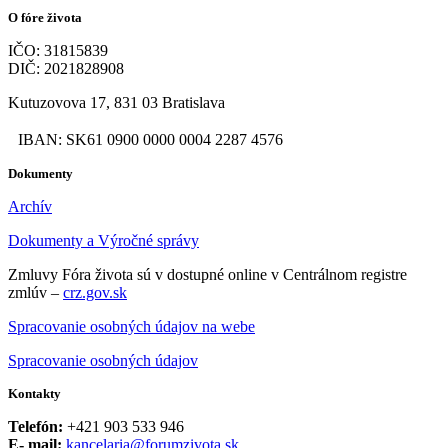
O fóre života
IČO: 31815839
DIČ: 2021828908
Kutuzovova 17, 831 03 Bratislava
IBAN: SK61 0900 0000 0004 2287 4576
Dokumenty
Archív
Dokumenty a Výročné správy
Zmluvy Fóra života sú v dostupné online v Centrálnom registre
zmlúv –
crz.gov.sk
Spracovanie osobných údajov na webe
Spracovanie osobných údajov
Kontakty
Telefón:
+421 903 533 946
E- mail:
kancelaria@forumzivota.sk