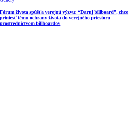
Fórum života spúšťa verejnú výzvu: “Daruj billboard”, chce
priniesť tému ochrany života do verejného priestoru
prostredníctvom billboardov