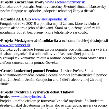
·Projekt Zachráňme životy
www.zachranmezivoty.sk
Od roku 2007 pomáha ženám v náročnej životnej situácii. Darcovský
systém funguje na spôsobe „adopcie“ tehotenej ženy a dieťaťa.
·Poradňa ALEXIS
www.alexisporadna.sk
Funguje od roku 20019 a pomáha najmä ženám, ktoré uvažujú o
potrate alebo trpia jeho následkami. Stará sa aj o ženy, ktoré zažili
spontánny potrat; tiež o ženy, ktoré tehotenstvo zaskočilo.
·Projekt Medzigeneračná solidarita a ochrana ľudskej dôstojnosti
www.sietpomoci.sk
Od roku 2018 sieťuje Fórum života pomáhajúce organizácie a vytvára
databázu organizácií a odborníkov v oblasti sociálnej pomoci.
Vznikajú tak kontaktné miesta a rodinné centrá po celom Slovensku s
cieľom zamerať sa na pomoc človeku.
·Centrá konkrétnej pomoci Femina
Levice-Prešov-Snina
Kontaktno-informačné centrá a centrá pomoci sprostredkúvajú pomoc
týraným ženám, ženám čakajúcim choré dieťa alebo v inej životnej
situácii.
·Projekt rýchlych a výživných debát Tlakový
hrniec
www.tlakovyhrniec.sk
Projekt, ktorého cieľom je formovať kritické myslenie. So študentmi
stredných škôl debatujeme na témy ako je interrupcia, nevera či porno