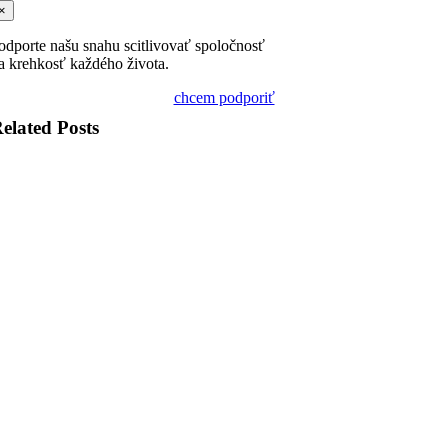
×
odporte našu snahu scitlivovať spoločnosť
a krehkosť každého života.
chcem podporiť
elated Posts