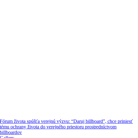
Fórum života spúšťa verejnú výzvu: “Daruj billboard”, chce priniesť
tému ochrany života do verejného priestoru prostredníctvom
billboardov
Gallery