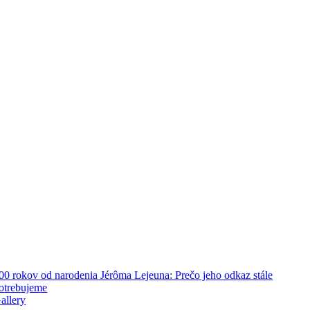
00 rokov od narodenia Jérôma Lejeuna: Prečo jeho odkaz stále
otrebujeme
allery