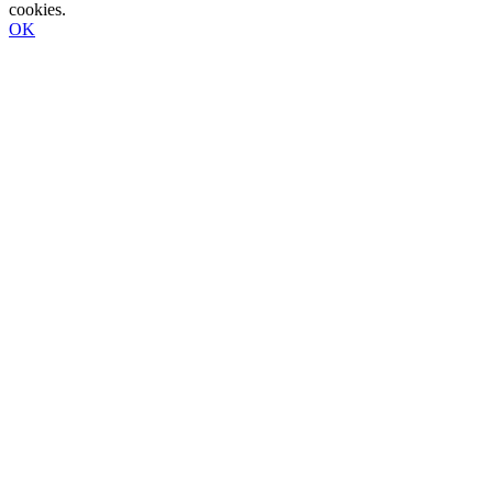
cookies.
OK
Go
to
Top