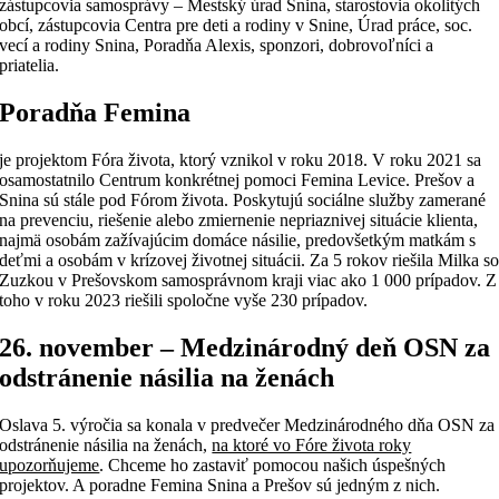
zástupcovia samosprávy – Mestský úrad Snina, starostovia okolitých
obcí, zástupcovia Centra pre deti a rodiny v Snine, Úrad práce, soc.
vecí a rodiny Snina, Poradňa Alexis, sponzori, dobrovoľníci a
priatelia.
Poradňa Femina
je projektom Fóra života, ktorý vznikol v roku 2018. V roku 2021 sa
osamostatnilo Centrum konkrétnej pomoci Femina Levice. Prešov a
Snina sú stále pod Fórom života. Poskytujú sociálne služby zamerané
na prevenciu, riešenie alebo zmiernenie nepriaznivej situácie klienta,
najmä osobám zažívajúcim domáce násilie, predovšetkým matkám s
deťmi a osobám v krízovej životnej situácii. Za 5 rokov riešila Milka s
Zuzkou v Prešovskom samosprávnom kraji viac ako 1 000 prípadov. Z
toho v roku 2023 riešili spoločne vyše 230 prípadov.
26. november – Medzinárodný deň OSN za
odstránenie násilia na ženách
Oslava 5. výročia sa konala v predvečer Medzinárodného dňa OSN za
odstránenie násilia na ženách,
na ktoré vo Fóre života roky
upozorňujeme
. Chceme ho zastaviť pomocou našich úspešných
projektov. A poradne Femina Snina a Prešov sú jedným z nich.