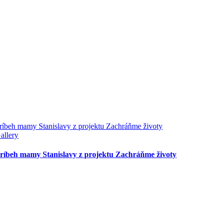
ríbeh mamy Stanislavy z projektu Zachráňme životy
allery
ríbeh mamy Stanislavy z projektu Zachráňme životy