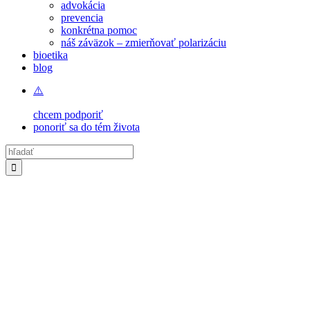
advokácia
prevencia
konkrétna pomoc
náš záväzok – zmierňovať polarizáciu
bioetika
blog
chcem podporiť
ponoriť sa do tém života
Hľadať: