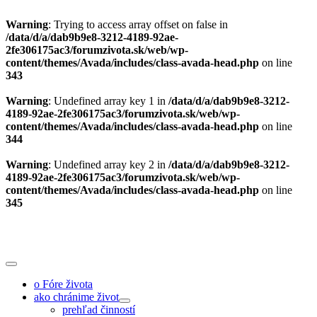
Warning
: Trying to access array offset on false in
/data/d/a/dab9b9e8-3212-4189-92ae-
2fe306175ac3/forumzivota.sk/web/wp-
content/themes/Avada/includes/class-avada-head.php
on line
343
Warning
: Undefined array key 1 in
/data/d/a/dab9b9e8-3212-
4189-92ae-2fe306175ac3/forumzivota.sk/web/wp-
content/themes/Avada/includes/class-avada-head.php
on line
344
Warning
: Undefined array key 2 in
/data/d/a/dab9b9e8-3212-
4189-92ae-2fe306175ac3/forumzivota.sk/web/wp-
content/themes/Avada/includes/class-avada-head.php
on line
345
Skip
to
content
Toggle
Navigation
o Fóre života
ako chránime život
prehľad činností