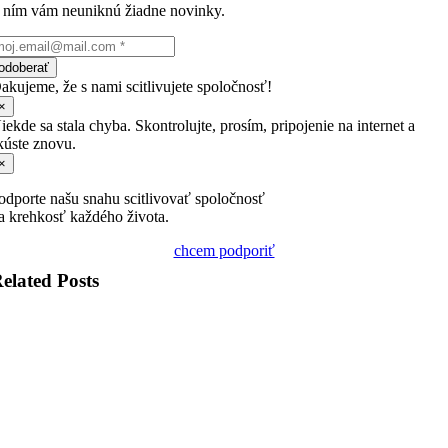
 ním vám neuniknú žiadne novinky.
odoberať
akujeme, že s nami scitlivujete spoločnosť!
×
iekde sa stala chyba. Skontrolujte, prosím, pripojenie na internet a
kúste znovu.
×
odporte našu snahu scitlivovať spoločnosť
a krehkosť každého života.
chcem podporiť
elated Posts