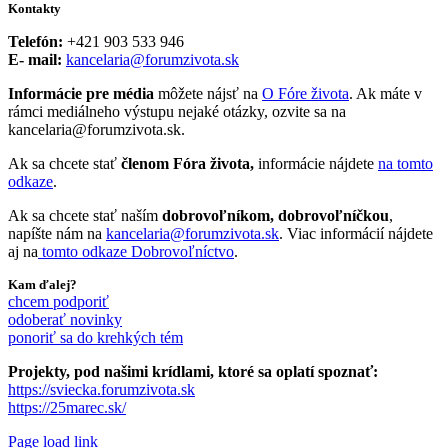
Kontakty
Telefón:
+421 903 533 946
E- mail:
kancelaria@forumzivota.sk
Informácie pre média
môžete nájsť na
O Fóre života
. Ak máte v
rámci mediálneho výstupu nejaké otázky, ozvite sa na
kancelaria@forumzivota.sk.
Ak sa chcete stať
členom Fóra života,
informácie nájdete
na tomto
odkaze
.
Ak sa chcete stať naším
dobrovoľníkom, dobrovoľníčkou
,
napíšte nám na
kancelaria@forumzivota.sk
. Viac informácií nájdete
aj na
tomto odkaze Dobrovoľníctvo
.
Kam ďalej?
chcem podporiť
odoberať novinky
ponoriť sa do krehkých tém
Projekty, pod našimi krídlami, ktoré sa oplatí spoznať:
https://sviecka.forumzivota.sk
https://25marec.sk/
Page load link