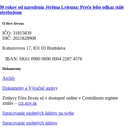
00 rokov od narodenia Jérôma Lejeuna: Prečo jeho odkaz stále
otrebujeme
O fóre života
IČO: 31815839
DIČ: 2021828908
Kutuzovova 17, 831 03 Bratislava
IBAN: SK61 0900 0000 0004 2287 4576
Dokumenty
Archív
Dokumenty a Výročné správy
Zmluvy Fóra života sú v dostupné online v Centrálnom registre
zmlúv –
crz.gov.sk
Spracovanie osobných údajov na webe
Spracovanie osobných údajov