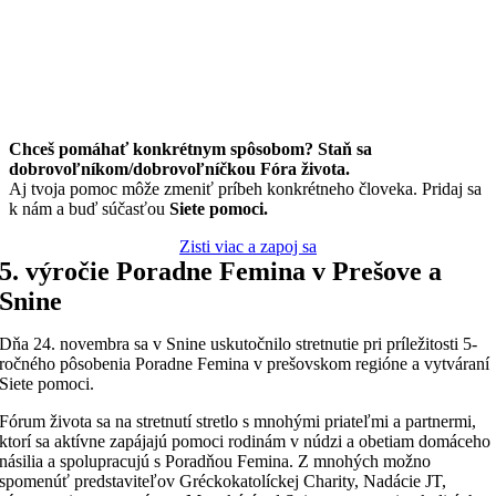
Chceš pomáhať konkrétnym spôsobom? Staň sa
dobrovoľníkom/dobrovoľníčkou Fóra života.
Aj tvoja pomoc môže zmeniť príbeh konkrétneho človeka. Pridaj sa
k nám a buď súčasťou
Siete pomoci.
Zisti viac a zapoj sa
5. výročie Poradne Femina v Prešove a
Snine
Dňa 24. novembra sa v Snine uskutočnilo stretnutie pri príležitosti 5-
ročného pôsobenia Poradne Femina v prešovskom regióne a vytváraní
Siete pomoci.
Fórum života sa na stretnutí stretlo s mnohými priateľmi a partnermi,
ktorí sa aktívne zapájajú pomoci rodinám v núdzi a obetiam domáceho
násilia a spolupracujú s Poradňou Femina. Z mnohých možno
spomenúť predstaviteľov Gréckokatolíckej Charity, Nadácie JT,