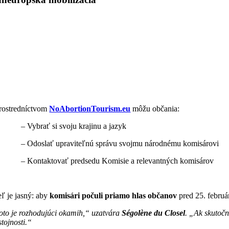
rostredníctvom
NoAbortionTourism.eu
môžu občania:
– Vybrať si svoju krajinu a jazyk
– Odoslať upraviteľnú správu svojmu národnému komisárovi
– Kontaktovať predsedu Komisie a relevantných komisárov
eľ je jasný: aby
komisári počuli priamo hlas občanov
pred 25. februá
oto je rozhodujúci okamih,“ uzatvára
Ségolène du Closel
.
„Ak skutočn
stojnosti.“