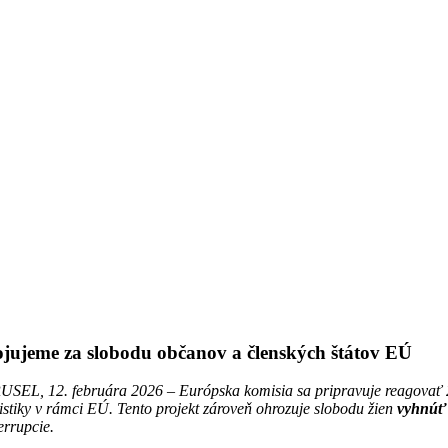
jujeme za slobodu občanov a členských štátov EÚ
USEL, 12. februára 2026 –
Európska komisia sa pripravuje reagovať 
ristiky v rámci EÚ. Tento projekt zároveň ohrozuje slobodu žien
vyhnúť 
errupcie.