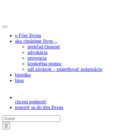
Skip
to
content
Toggle
Navigation
o Fóre života
ako chránime život
prehľad činností
advokácia
prevencia
konkrétna pomoc
náš záväzok – zmierňovať polarizáciu
bioetika
blog
chcem podporiť
ponoriť sa do tém života
Hľadať: