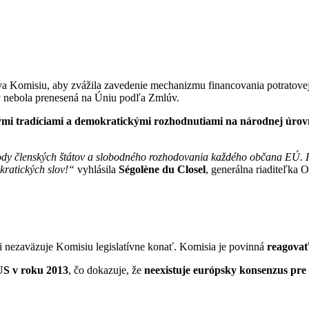
va Komisiu, aby zvážila zavedenie mechanizmu financovania potratovej
y nebola prenesená na Úniu podľa Zmlúv.
kými tradíciami a demokratickými rozhodnutiami na národnej úrov
slobody členských štátov a slobodného rozhodovania každého občana EÚ
kratických slov!“
vyhlásila
Ségolène du Clos
e
l
, generálna riaditeľk
i nezaväzuje Komisiu legislatívne konať. Komisia je povinná
reagova
US v roku 2013
, čo dokazuje, že
neexistuje európsky konsenzus pre 