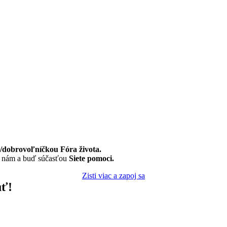
dobrovoľníčkou Fóra života.
k nám a buď súčasťou
Siete pomoci.
Zisti viac a zapoj sa
uť!