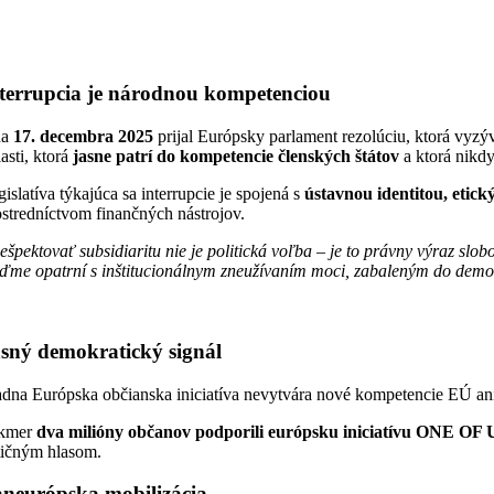
terrupcia je národnou kompetenciou
ňa
17. decembra 2025
prijal Európsky parlament rezolúciu, ktorá vyzý
asti, ktorá
jasne patrí do kompetencie členských štátov
a ktorá nikd
islatíva týkajúca sa interrupcie je spojená s
ústavnou identitou, etic
ostredníctvom finančných nástrojov.
ešpektovať subsidiaritu nie je politická voľba – je to právny výraz 
ďme opatrní s inštitucionálnym zneužívaním moci, zabaleným do demo
sný demokratický signál
adna Európska občianska iniciatíva nevytvára nové kompetencie EÚ an
kmer
dva milióny občanov podporili európsku iniciatívu ONE OF 
tičným hlasom.
neurópska mobilizácia