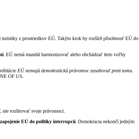
 turistiky z prostriedkov EÚ. Takýto krok by rozšíril pôsobnosť EÚ do
ni
. EÚ nemá mandát harmonizovať alebo obchádzať tieto voľby
. Inštitúcie EÚ nemajú demokratickú právomoc zasahovať proti tomu.
a ONE OF US.
ť
, nie rozširovať svoje právomoci.
zapojenie EÚ do politiky interrupcií
. Demokracia nekončí jedným