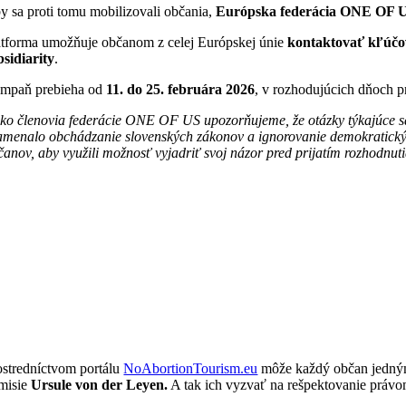
y sa proti tomu mobilizovali občania,
Európska federácia ONE OF 
atforma umožňuje občanom z celej Európskej únie
kontaktovať kľúčo
bsidiarity
.
mpaň prebieha od
11. do 25. februára 2026
, v rozhodujúcich dňoch p
ko členovia federácie ONE OF US upozorňujeme, že otázky týkajúce sa o
amenalo obchádzanie slovenských zákonov a ignorovanie demokratických
čanov, aby využili možnosť vyjadriť svoj názor pred prijatím rozhodnuti
ostredníctvom portálu
NoAbortionTourism.eu
môže každý občan jedným
misie
Ursule von der Leyen.
A tak ich vyzvať na rešpektovanie právo