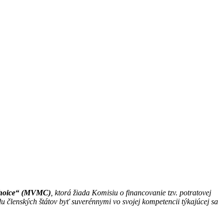
Choice“ (MVMC)
, ktorá žiada Komisiu o financovanie tzv. potratovej
odu členských štátov byť suverénnymi vo svojej kompetencii týkajúcej sa