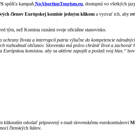
US
spúšťa kampaň
NoAbortionTourism.eu
, dostupnú vo všetkých ja
vých členov Európskej komisie jedným klikom
a vyzvať ich, aby
re
red tým, než Komisia oznámi svoje oficiálne stanovisko.
chrany života a interrupcií patria výlučne do kompetencie národných š
 rozhodnutí občanov. Slovensko má právo chrániť život a zachovať ho
a Európskou komisiou. aby sa aktívne zapojili a poslali svoj hlas.“
hov
 kliknutím odoslať pripravený e-mail slovenskému eurokomisárovi
Ma
mocí členských štátov.