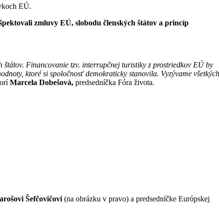
zykoch EÚ.
špektovali zmluvy EÚ, slobodu členských štátov a princíp
tátov. Financovanie tzv. interrupčnej turistiky z prostriedkov EÚ by
dnoty, ktoré si spoločnosť demokraticky stanovila. Vyzývame všetkýc
orí
Marcela Dobešová,
predsedníčka Fóra života.
rošovi Šefčovičovi
(na obrázku v pravo) a predsedníčke Európskej