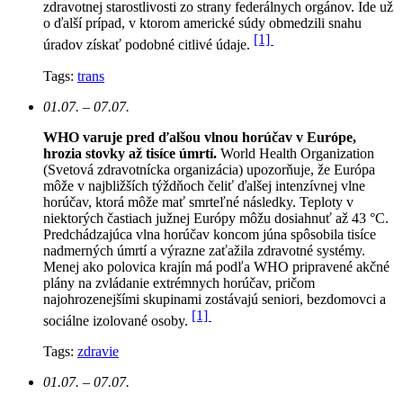
zdravotnej starostlivosti zo strany federálnych orgánov. Ide už
o ďalší prípad, v ktorom americké súdy obmedzili snahu
[1]
úradov získať podobné citlivé údaje.
Tags:
trans
01.07. – 07.07.
WHO varuje pred ďalšou vlnou horúčav v Európe,
hrozia stovky až tisíce úmrtí.
World Health Organization
(Svetová zdravotnícka organizácia) upozorňuje, že Európa
môže v najbližších týždňoch čeliť ďalšej intenzívnej vlne
horúčav, ktorá môže mať smrteľné následky. Teploty v
niektorých častiach južnej Európy môžu dosiahnuť až 43 °C.
Predchádzajúca vlna horúčav koncom júna spôsobila tisíce
nadmerných úmrtí a výrazne zaťažila zdravotné systémy.
Menej ako polovica krajín má podľa WHO pripravené akčné
plány na zvládanie extrémnych horúčav, pričom
najohrozenejšími skupinami zostávajú seniori, bezdomovci a
[1]
sociálne izolované osoby.
Tags:
zdravie
01.07. – 07.07.