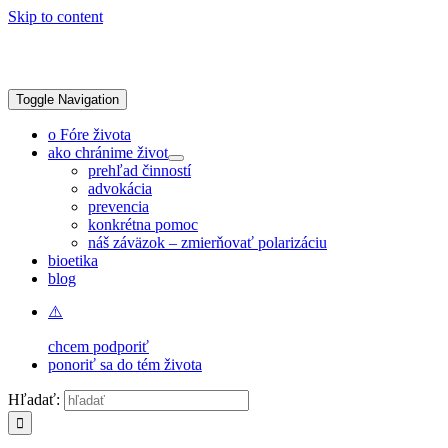
Skip to content
Toggle Navigation
o Fóre života
ako chránime život
prehľad činností
advokácia
prevencia
konkrétna pomoc
náš záväzok – zmierňovať polarizáciu
bioetika
blog
chcem podporiť
ponoriť sa do tém života
Hľadať: