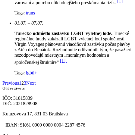
[1]
varovaní a potrebu dôkladnejšieho preskúmania rizík.
Tags:
trans
01.07. – 07.07.
Turecko odmietlo zastávku LGBT výletnej lode.
Turecké
regionálne úrady zakázali LGBT výletnej lodi spoločnosti
Virgin Voyages plánovanú viacdňovú zastávku počas plavby
z Atén do Benátok. Rozhodnutie odôvodnili tým, že pasažieri
nezodpovedajú miestnym „morálnym hodnotám a
[1]
spoločenskej štruktúre“
Tags:
lgbti+
Previous
1
2
3
Next
O fóre života
IČO: 31815839
DIČ: 2021828908
Kutuzovova 17, 831 03 Bratislava
IBAN: SK61 0900 0000 0004 2287 4576