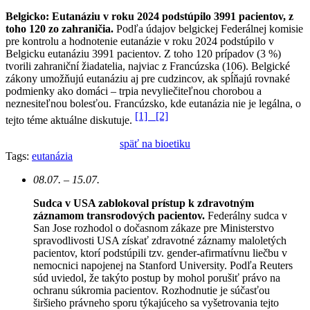
Belgicko: Eutanáziu v roku 2024 podstúpilo 3991 pacientov, z
toho 120 zo zahraničia.
Podľa údajov belgickej Federálnej komisie
pre kontrolu a hodnotenie eutanázie v roku 2024 podstúpilo v
Belgicku eutanáziu 3991 pacientov. Z toho 120 prípadov (3 %)
tvorili zahraniční žiadatelia, najviac z Francúzska (106). Belgické
zákony umožňujú eutanáziu aj pre cudzincov, ak spĺňajú rovnaké
podmienky ako domáci – trpia nevyliečiteľnou chorobou a
neznesiteľnou bolesťou. Francúzsko, kde eutanázia nie je legálna, o
[1]
[2]
tejto téme aktuálne diskutuje.
späť na bioetiku
Tags:
eutanázia
08.07. – 15.07.
Sudca v USA zablokoval prístup k zdravotným
záznamom transrodových pacientov.
Federálny sudca v
San Jose rozhodol o dočasnom zákaze pre Ministerstvo
spravodlivosti USA získať zdravotné záznamy maloletých
pacientov, ktorí podstúpili tzv. gender-afirmatívnu liečbu v
nemocnici napojenej na Stanford University. Podľa Reuters
súd uviedol, že takýto postup by mohol porušiť právo na
ochranu súkromia pacientov.
Rozhodnutie je súčasťou
širšieho právneho sporu týkajúceho sa vyšetrovania tejto