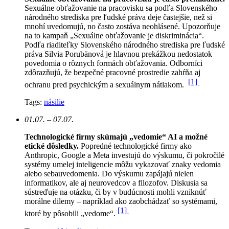
Sexuálne obťažovanie na pracovisku sa podľa Slovenského
národného strediska pre ľudské práva deje častejšie, než si
mnohí uvedomujú, no často zostáva neohlásené. Upozorňuje
na to kampaň „Sexuálne obťažovanie je diskriminácia“.
Podľa riaditeľky Slovenského národného strediska pre ľudské
práva Silvia Porubänová je hlavnou prekážkou nedostatok
povedomia o rôznych formách obťažovania. Odborníci
zdôrazňujú, že bezpečné pracovné prostredie zahŕňa aj
[1]
ochranu pred psychickým a sexuálnym nátlakom.
Tags:
násilie
01.07. – 07.07.
Technologické firmy skúmajú „vedomie“ AI a možné
etické dôsledky.
Popredné technologické firmy ako
Anthropic, Google a Meta investujú do výskumu, či pokročilé
systémy umelej inteligencie môžu vykazovať znaky vedomia
alebo sebauvedomenia. Do výskumu zapájajú nielen
informatikov, ale aj neurovedcov a filozofov. Diskusia sa
sústreďuje na otázku, či by v budúcnosti mohli vzniknúť
morálne dilemy – napríklad ako zaobchádzať so systémami,
[1]
ktoré by pôsobili „vedome“.