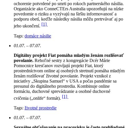
ochorenie potvrdené po smrti po rokoch partnerského násilia.
Organizácie ako ConneCTErs Australia upozorňujú na nízke
povedomie o riziku a vyzývajú na širšiu informovanosť a
podporu obetí, keďže následky násilia môžu pretrvávať aj po
[1]
jeho ukončení.
Tags:
domáce násilie
01.07. – 07.07.
Digitálny projekt Fiat pomáha mladým ženám rozlišovať
povolanie.
Rehoľné sestry z kongregácie Dcér Márie
Pomocnice kresťanov rozvíjajú projekt Fiat, ktorý
prostredníctvom online aj osobných stretnutí pomáha mladým
ženám rozlišovať životné povolanie. Projekt vznikol z
iniciatívy „Skupina Samuel“ v USA a počas pandémie sa
presunul do digitálneho prostredia. Kombinuje online
formáciu, duchovné sprevádzanie a osobné duchovné
[1]
cvičenia („onlife“ formát).
Tags:
životné prostredie
01.07. – 07.07.
Sexuálne obťažovanie na pracovisku je často prehliadané.