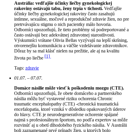
Austrália: vedľajšie účinky liečby gynekologickej
rakoviny ostávajú tabu, ženy trpia v tichosti.
Vedľajšie
účinky liečby gynekologickej rakoviny často zasahujú
intímne, sexuálne, močové a reprodukčné zdravie žien, no pre
pretrvávajúcu stigmu o nich pacientky málo hovoria.
Odborníci upozorňujú, že tieto problémy sú podreportované a
často ostávajú bez adekvátnej zdravotnej starostlivosti.
Výskumníci vrátane Olivia Bellas vyzývajú na lepší skríning,
otvorenejšiu komunikáciu a väčšie vzdelávanie zdravotníkov.
Dôraz by sa mal klásť nielen na prežitie, ale aj na kvalitu
[1]
života po liečbe
Tags:
zdravie
01.07. – 07.07.
Domáce násilie môže viesť k poškodeniu mozgu (CTE).
Odborníci upozorňujú, že obete domáceho a partnerského
násilia môžu byť vystavené riziku ochorenia Chronic
traumatic encephalopathy (CTE) -chronická traumatická
encefalopatia, ktoré vzniká v dôsledku opakovaných úderov
do hlavy. CTE je neurodegeneratívne ochorenie spájané
najmä s profesionálnym športom, no podľa expertov sa môže
rozvinúť aj u obetí dlhodobého fyzického násilia. V Austrálii
boli zaznamenané prvé prípady žien, u ktorých bolo