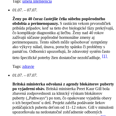
Tags:
umelá inteligencia
01.07. – 07.07.
Ženy po 40 čoraz častejšie čelia súbehu popôrodného
obdobia a perimenopauzy.
S rastúcim vekom prvorodičiek
pribúda prípadov, keď sa tieto dve biologické fázy prekrývajú,
čo komplikuje diagnostiku aj liečbu. Ženy nad 40 rokov
zažívajú súčasne popôrodné hormonálne zmeny aj
perimenopauzu. Tento súbeh môže spôsobovať symptómy
ako výkyvy nálad, únava, poruchy spánku či problémy s
pamäťou. Odborníci upozorňujú, že zdravotný systém často
[1]
tieto špecifické potreby žien dostatočne nezohľadňuje.
Tags:
zdravie
01.07. – 07.07.
Britská ministerka odvolaná z agendy blokátorov puberty
po vyjadrení obáv.
Britská ministerka Preet Kaur Gill bola
zbavená zodpovednosti za klinický výskum blokátorov
puberty („Pathways“) po tom, čo opakovane vyjadrila obavy
o ich bezpečnosť u detí. Projekt zahŕňa podávanie liekov
potláčajúcich pubertu deťom od 11–12 rokov. Gill v minulosti
upozorňovala na nedostatočné zohľadnenie odborných