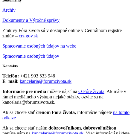
Dokumenty
Archív
Dokumenty a Výročné správy
Zmluvy Fóra života sú v dostupné online v Centrálnom registre
zmlúv –
crz.gov.sk
Spracovanie osobných údajov na webe
Spracovanie osobných údajov
Kontakty
Telefón:
+421 903 533 946
E- mail:
kancelaria@forumzivota.sk
Informácie pre média
môžete nájsť na
O Fóre života
. Ak máte v
rámci mediálneho výstupu nejaké otázky, ozvite sa na
kancelaria@forumzivota.sk.
Ak sa chcete stať
členom Fóra života,
informácie nájdete
na tomto
odkaze
.
Ak sa chcete stať naším
dobrovoľníkom, dobrovoľníčkou
,
napíšte nám na
kancelaria@forumzivota.sk
. Viac informácií nájdete