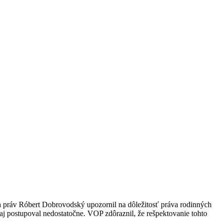
a práv Róbert Dobrovodský upozornil na dôležitosť práva rodinných
aj postupoval nedostatočne. VOP zdôraznil, že rešpektovanie tohto