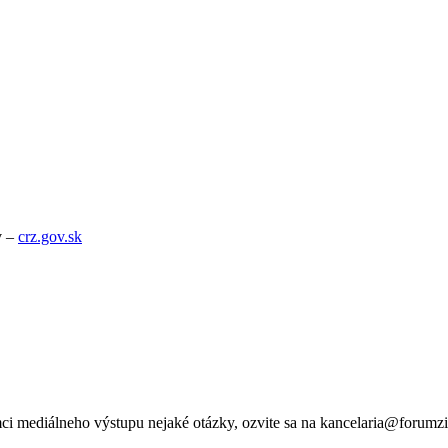
v –
crz.gov.sk
ci mediálneho výstupu nejaké otázky, ozvite sa na kancelaria@forumzi