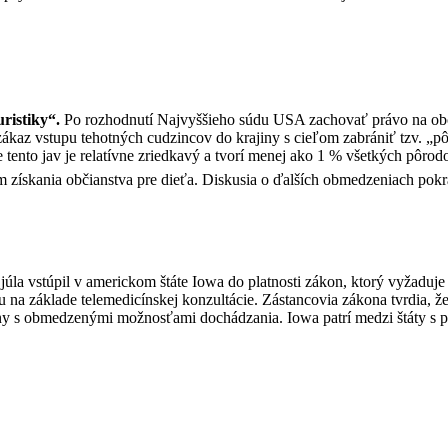
ristiky“.
Po rozhodnutí Najvyššieho súdu USA zachovať právo na obč
az vstupu tehotných cudzincov do krajiny s cieľom zabrániť tzv. „pôro
e tento jav je relatívne zriedkavý a tvorí menej ako 1 % všetkých pôr
 získania občianstva pre dieťa. Diskusia o ďalších obmedzeniach pokr
júla vstúpil v americkom štáte Iowa do platnosti zákon, ktorý vyžaduje
u na základe telemedicínskej konzultácie. Zástancovia zákona tvrdia, ž
ženy s obmedzenými možnosťami dochádzania. Iowa patrí medzi štáty s prí