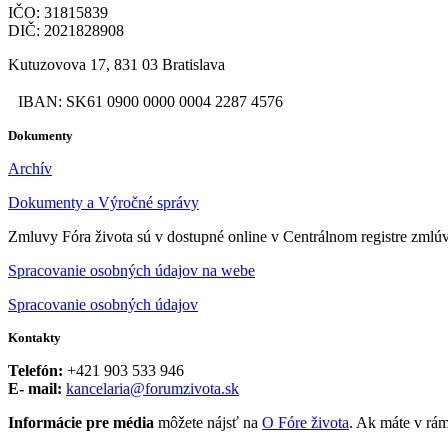
IČO: 31815839
DIČ: 2021828908
Kutuzovova 17, 831 03 Bratislava
IBAN: SK61 0900 0000 0004 2287 4576
Dokumenty
Archív
Dokumenty a Výročné správy
Zmluvy Fóra života sú v dostupné online v Centrálnom registre zmlú
Spracovanie osobných údajov na webe
Spracovanie osobných údajov
Kontakty
Telefón:
+421 903 533 946
E- mail:
kancelaria@forumzivota.sk
Informácie pre média
môžete nájsť na
O Fóre života
. Ak máte v rám