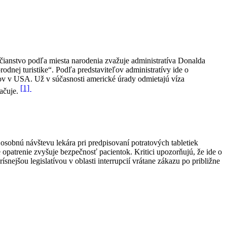
ianstvo podľa miesta narodenia zvažuje administratíva Donalda
dnej turistike“. Podľa predstaviteľov administratívy ide o
odov v USA. Už v súčasnosti americké úrady odmietajú víza
[1]
ačuje.
 osobnú návštevu lekára pri predpisovaní potratových tabletiek
e opatrenie zvyšuje bezpečnosť pacientok. Kritici upozorňujú, že ide o
snejšou legislatívou v oblasti interrupcií vrátane zákazu po približne