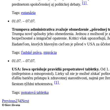
[1]
predmetom spoločenskej aj politickej debaty.
Tags:
eutanázia
01.07. – 07.07.
Trumpova administratíva zvažuje obmedzenie „pôrodnej tu
Trumpa nové spôsoby jeho obmedzenia. Jednou z možností je zák
bezpečnostné a imigračné opatrenie. Kritici však upozorňujú, ž
žiadateľom, ktorých hlavným cieľom je pôrod v USA za účelom
Tags:
ľudské práva
,
migrácia
01.07. – 07.07.
USA: Iowa sprísňuje pravidlá prepotratové tabletky.
Od 1. 
(mifepriston a misoprostol). Lieky už nie je možné získať pošto
ďalšiu bariéru prístupu k zdravotnej starostlivosti, najmä pre 
[1]
šiestom týždni tehotenstva.
Tags:
potratová tabletka
Previous
2
3
4
Next
O fóre života