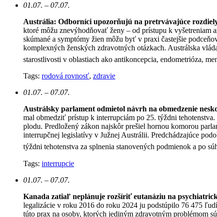
01.07. – 07.07.
Austrália: Odborníci upozorňujú na pretrvávajúce rozdiely 
ktoré môžu znevýhodňovať ženy – od prístupu k vyšetreniam až
skúmané a symptómy žien môžu byť v praxi častejšie podceňovan
komplexných ženských zdravotných otázkach. Austrálska vláda v
starostlivosti v oblastiach ako antikoncepcia, endometrióza, 
Tags:
rodová rovnosť
,
zdravie
01.07. – 07.07.
Austrálsky parlament odmietol návrh na obmedzenie neskor
mal obmedziť prístup k interrupciám po 25. týždni tehotenstva. 
plodu. Predložený zákon najskôr prešiel hornou komorou parl
interrupčnej legislatívy v Južnej Austrálii. Predchádzajúce po
týždni tehotenstva za splnenia stanovených podmienok a po sú
Tags:
interrupcie
01.07. – 07.07.
Kanada zatiaľ neplánuje rozšíriť eutanáziu na psychiatric
legalizácie v roku 2016 do roku 2024 ju podstúpilo 76 475 ľudí
túto prax na osoby, ktorých jediným zdravotným problémom sú p