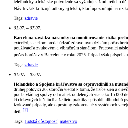
telefonicky a lekárske potvrdenie sa vyžaduje až od tretieho d
Návrh však kritizujú odbory aj lekári, ktorí upozorňujú na ri
Tags:
zdravie
01.07. – 07.07.
Barcelona zavádza náramky na monitorovanie rizika prehr
exteriéri, s cieľom predchádzať zdravotným rizikám počas horú
používateľa zvukovým a vibračným signálom. Pracovníci násled
počas horúčav v Barcelone v roku 2025. Prípad však prispel k 
Tags:
zdravie
01.07. – 07.07.
Holandsko a Spojené kráľovstvo sa ospravedlnili za nútené
druhej polovici 20. storočia viedol k tomu, že tisíce žien a d
podľa vládnej správy od matiek oddelených viac ako 15 000 det
či cirkevných inštitúcií a že tieto praktiky spôsobili dlhodobú
izolované prípady, ale o postupy zakorenené v systémoch verejný
[1]
detí.
Tags:
ľudská dôstojnosť
,
materstvo