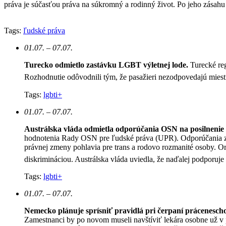
práva je súčasťou práva na súkromný a rodinný život. Po jeho zásahu 
Tags:
ľudské práva
01.07. – 07.07.
Turecko odmietlo zastávku LGBT výletnej lode.
Turecké re
Rozhodnutie odôvodnili tým, že pasažieri nezodpovedajú mie
Tags:
lgbti+
01.07. – 07.07.
Austrálska vláda odmietla odporúčania OSN na posilnen
hodnotenia Rady OSN pre ľudské práva (UPR). Odporúčania zah
právnej zmeny pohlavia pre trans a rodovo rozmanité osoby. O
diskrimináciou. Austrálska vláda uviedla, že naďalej podporuj
Tags:
lgbti+
01.07. – 07.07.
Nemecko plánuje sprísniť pravidlá pri čerpaní prácenesch
Zamestnanci by po novom museli navštíviť lekára osobne už v 