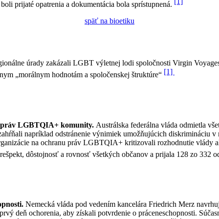
[1]
boli prijaté opatrenia a dokumentácia bola sprístupnená.
späť na bioetiku
gionálne úrady zakázali LGBT výletnej lodi spoločnosti Virgin Voyag
[1]
stnym „morálnym hodnotám a spoločenskej štruktúre“
ie práv LGBTQIA+ komunity.
Austrálska federálna vláda odmietla v
ŕňali napríklad odstránenie výnimiek umožňujúcich diskrimináciu v 
rganizácie na ochranu práv LGBTQIA+ kritizovali rozhodnutie vlády ak
e rešpekt, dôstojnosť a rovnosť všetkých občanov a prijala 128 zo 332
opnosti.
Nemecká vláda pod vedením kancelára Friedrich Merz navrhuje
prvý deň ochorenia, aby získali potvrdenie o práceneschopnosti. Súča