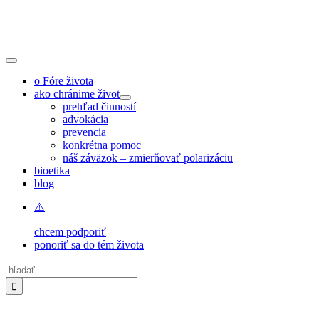
Skip
to
content
Toggle
Navigation
o Fóre života
ako chránime život
prehľad činností
advokácia
prevencia
konkrétna pomoc
náš záväzok – zmierňovať polarizáciu
bioetika
blog
chcem podporiť
ponoriť sa do tém života
Hľadať: