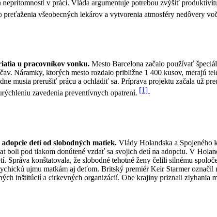
ňa neprítomnosti v práci. Vláda argumentuje potrebou zvýšiť produktivit
ziko preťaženia všeobecných lekárov a vytvorenia atmosféry nedôvery 
iatia u pracovníkov vonku.
Mesto Barcelona začalo používať špeciál
čav. Náramky, ktorých mesto rozdalo približne 1 400 kusov, merajú tele
ne musia prerušiť prácu a ochladiť sa. Príprava projektu začala už pr
[1]
urýchleniu zavedenia preventívnych opatrení.
 adopcie detí od slobodných matiek.
Vlády Holandska a Spojeného krá
ievčat boli pod tlakom donútené vzdať sa svojich detí na adopciu. V Ho
í. Správa konštatovala, že slobodné tehotné ženy čelili silnému spoloč
 psychickú ujmu matkám aj deťom. Britský premiér Keir Starmer označil n
ch inštitúcií a cirkevných organizácií. Obe krajiny priznali zlyhania m