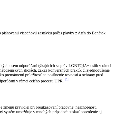
es plánovanú viacdňovú zastávku počas plavby z Atén do Benátok.
šetkých osem odporúčaní týkajúcich sa práv LGBTQIA+ osôb v rámci
náboženských školách, zákaz konverzných praktík či zjednodušenie
o premárnenú príležitosť na posilnenie rovnosti a ochrany pred
[1]
 odporúčaní v rámci celého procesu UPR.
 zmenu pravidiel pri preukazovaní pracovnej neschopnosti.
sný systém umožňuje v mnohých prípadoch získať potvrdenie aj