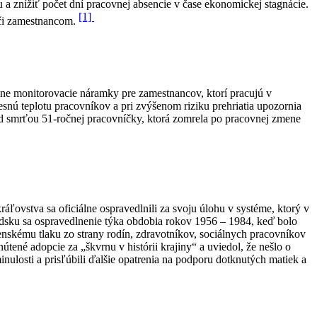
u a znížiť počet dní pracovnej absencie v čase ekonomickej stagnácie.
[1]
voči zamestnancom.
ne monitorovacie náramky pre zamestnancov, ktorí pracujú v
snú teplotu pracovníkov a pri zvýšenom riziku prehriatia upozornia
ed smrťou 51-ročnej pracovníčky, ktorá zomrela po pracovnej zmene
ľovstva sa oficiálne ospravedlnili za svoju úlohu v systéme, ktorý v
landsku sa ospravedlnenie týka obdobia rokov 1956 – 1984, keď bolo
enskému tlaku zo strany rodín, zdravotníkov, sociálnych pracovníkov
útené adopcie za „škvrnu v histórii krajiny“ a uviedol, že nešlo o
inulosti a prisľúbili ďalšie opatrenia na podporu dotknutých matiek a