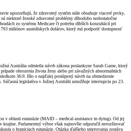
ravie upozorňujú, že zdravotný systém stále obsahuje viaceré prvky,
k sú niektoré ženské zdravotné problémy dlhodobo nedostatočne
radách zo systému Medicare či potrebu dlhších konzultácií pri
e 793 miliónov austrálskych dolárov, ktorý má podporiť dostupnosť
Južná Austrália odmietla návrh zákona poslankyne Sarah Game, ktorý
 v prípade ohrozenia života ženy alebo pri závažných abnormalitách
sledkom 36:9. Išlo o najďalej postúpený návrh na obmedzenie
Súčasná legislatíva v Južnej Austrálii umožňuje interrupciu po 23.
vou v oblasti eutanázie (MAID – medical assistance in dying). Od jej
 v krajine. Parlamentný výbor však najnovšie odporučil nerozširovať
skusiu o hraniciach eutanázie. Otázka ďalšieho smerovania zostáva