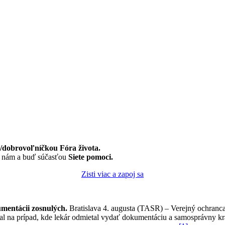
dobrovoľníčkou Fóra života.
k nám a buď súčasťou
Siete pomoci.
Zisti viac a zapoj sa
mentácii zosnulých.
Bratislava 4. augusta (TASR) – Verejný ochranc
al na prípad, kde lekár odmietal vydať dokumentáciu a samosprávny kr