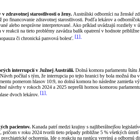
v zdravotnej starostlivosti o ženy.
Austrálski odborníci na ženské zd
 po financovanie zdravotnej starostlivosti. Podľa lekárov a odborníčo
é alebo nesprávne interpretované. Ako príklad uvádzajú rozdiely v úh
 reakcii na tieto problémy zavádza balík opatrení v hodnote približn
[1]
menopauza či chronická panvová bolesť.
ých interrupcií v Južnej Austrálii.
Dolná komora parlamentu štátu 
Návrh počítal s tým, že interrupcia po tejto hranici by bola možná iba
amentu pomerom hlasov 10:9, no dolná komora ho následne zamietla vý
dobné návrhy v rokoch 2024 a 2025 neprešli hornou komorou parlamentu. 
[1]
hlase dvoch lekárov.
kých pacientov.
Kanada patrí medzi krajiny s najliberálnejšou legislatí
, pričom v roku 2024 tvorili tieto prípady približne 5 % všetkých úmrtí
sychiatrické ochorenia. Ide o reakciu na rastúcu verejnú a odbornú di