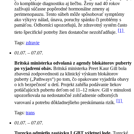
čo komplikuje diagnostiku aj liečbu. Ženy nad 40 rokov
zažívajú súčasne popôrodné hormonálne zmeny aj
perimenopauzu. Tento súbeh môže spôsobovať symptómy
ako výkyvy nálad, únava, poruchy spánku či problémy s
pamäťou. Odborníci upozorňujú, že zdravotný systém často
[1]
tieto špecifické potreby žien dostatočne nezohľadňuje.
Tags:
zdravie
01.07. – 07.07.
Britská ministerka odvolaná z agendy blokátorov puberty
po vyjadrení obáv.
Britská ministerka Preet Kaur Gill bola
zbavená zodpovednosti za klinický výskum blokátorov
puberty („Pathways“) po tom, čo opakovane vyjadrila obavy
o ich bezpečnosť u detí. Projekt zahŕňa podávanie liekov
potláčajúcich pubertu deťom od 11–12 rokov. Gill v minulosti
upozorňovala na nedostatočné zohľadnenie odborných
[1]
varovaní a potrebu dôkladnejšieho preskúmania rizík.
Tags:
trans
01.07. – 07.07.
Turecko odmietlo zastávku LGBT výletnej lode.
Turecké