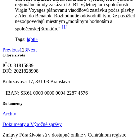
regionálne úrady zakázali LGBT výletnej lodi spoločnosti
Virgin Voyages plánovanú viacdňovú zastávku počas plavby
z Atén do Benátok. Rozhodnutie odôvodnili tým, že pasažieri
nezodpovedajú miestnym „morálnym hodnotám a
[1]
spoločenskej štruktúre“
Tags:
lgbti+
Previous
1
2
3
Next
O fóre života
IČO: 31815839
DIČ: 2021828908
Kutuzovova 17, 831 03 Bratislava
IBAN: SK61 0900 0000 0004 2287 4576
Dokumenty
Archív
Dokumenty a Výročné správy
Zmluvy Fóra života sú v dostupné online v Centrálnom registre