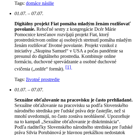
Tags:
domáce násilie
01.07. – 07.07.
Digitálny projekt Fiat pomáha mladým ženám rozlišovať
povolanie.
Rehoľné sestry z kongregácie Dcér Márie
Pomocnice kresťanov rozvíjajú projekt Fiat, ktorý
prostredníctvom online aj osobných stretnutí pomáha mladým
ženám rozlišovať životné povolanie. Projekt vznikol z
iniciatívy „Skupina Samuel“ v USA a počas pandémie sa
presunul do digitálneho prostredia. Kombinuje online
formáciu, duchovné sprevádzanie a osobné duchovné
[1]
cvičenia („onlife“ formát).
Tags:
životné prostredie
01.07. – 07.07.
Sexuálne obťažovanie na pracovisku je často prehliadané.
Sexuálne obťažovanie na pracovisku sa podľa Slovenského
národného strediska pre ľudské práva deje častejšie, než si
mnohí uvedomujú, no často zostáva neohlásené. Upozorňuje
na to kampaň „Sexuálne obťažovanie je diskriminácia“.
Podľa riaditeľky Slovenského národného strediska pre ľudské
práva Silvia Porubänová je hlavnou prekážkou nedostatok