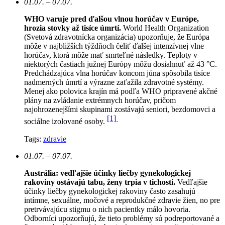
01.07. – 07.07.
WHO varuje pred ďalšou vlnou horúčav v Európe,
hrozia stovky až tisíce úmrtí.
World Health Organization
(Svetová zdravotnícka organizácia) upozorňuje, že Európa
môže v najbližších týždňoch čeliť ďalšej intenzívnej vlne
horúčav, ktorá môže mať smrteľné následky. Teploty v
niektorých častiach južnej Európy môžu dosiahnuť až 43 °C.
Predchádzajúca vlna horúčav koncom júna spôsobila tisíce
nadmerných úmrtí a výrazne zaťažila zdravotné systémy.
Menej ako polovica krajín má podľa WHO pripravené akčné
plány na zvládanie extrémnych horúčav, pričom
najohrozenejšími skupinami zostávajú seniori, bezdomovci a
[1]
sociálne izolované osoby.
Tags:
zdravie
01.07. – 07.07.
Austrália: vedľajšie účinky liečby gynekologickej
rakoviny ostávajú tabu, ženy trpia v tichosti.
Vedľajšie
účinky liečby gynekologickej rakoviny často zasahujú
intímne, sexuálne, močové a reprodukčné zdravie žien, no pre
pretrvávajúcu stigmu o nich pacientky málo hovoria.
Odborníci upozorňujú, že tieto problémy sú podreportované a