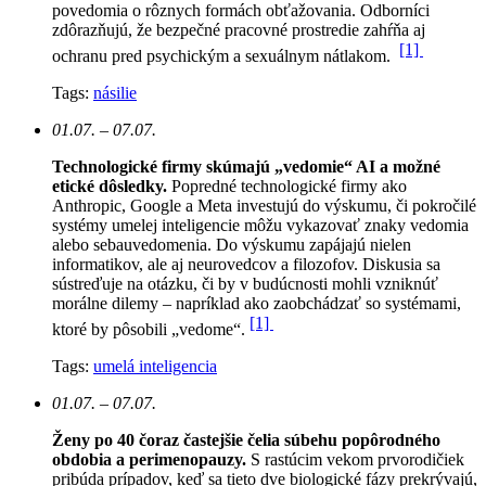
povedomia o rôznych formách obťažovania. Odborníci
zdôrazňujú, že bezpečné pracovné prostredie zahŕňa aj
[1]
ochranu pred psychickým a sexuálnym nátlakom.
Tags:
násilie
01.07. – 07.07.
Technologické firmy skúmajú „vedomie“ AI a možné
etické dôsledky.
Popredné technologické firmy ako
Anthropic, Google a Meta investujú do výskumu, či pokročilé
systémy umelej inteligencie môžu vykazovať znaky vedomia
alebo sebauvedomenia. Do výskumu zapájajú nielen
informatikov, ale aj neurovedcov a filozofov. Diskusia sa
sústreďuje na otázku, či by v budúcnosti mohli vzniknúť
morálne dilemy – napríklad ako zaobchádzať so systémami,
[1]
ktoré by pôsobili „vedome“.
Tags:
umelá inteligencia
01.07. – 07.07.
Ženy po 40 čoraz častejšie čelia súbehu popôrodného
obdobia a perimenopauzy.
S rastúcim vekom prvorodičiek
pribúda prípadov, keď sa tieto dve biologické fázy prekrývajú,