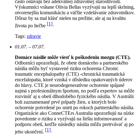
často ostávajú bez adekvátnej zdravotnej starostlivosti.
Výskumníci vrátane Olivia Bellas vyzývajú na lepší skríning,
otvorenejšiu komunikáciu a väčšie vzdelávanie zdravotníkov.
Dôraz by sa mal klásť nielen na prežitie, ale aj na kvalitu
[1]
života po liečbe
Tags:
zdravie
01.07. – 07.07.
Domáce násilie môže viesť k poškodeniu mozgu (CTE).
Odborníci upozorňujú, že obete domáceho a partnerského
násilia môžu byť vystavené riziku ochorenia Chronic
traumatic encephalopathy (CTE) -chronická traumatická
encefalopatia, ktoré vzniká v dôsledku opakovaných úderov
do hlavy. CTE je neurodegeneratívne ochorenie spájané
najmä s profesionálnym športom, no podľa expertov sa môže
rozvinúť aj u obetí dlhodobého fyzického násilia. V Austrálii
boli zaznamenané prvé prípady žien, u ktorých bolo
ochorenie potvrdené po smrti po rokoch partnerského násilia.
Organizácie ako ConneCTErs Australia upozorňujú na nízke
povedomie o riziku a vyzývajú na širšiu informovanosť a
podporu obetí, keďže následky násilia môžu pretrvávať aj po
[1]
jeho ukončení.