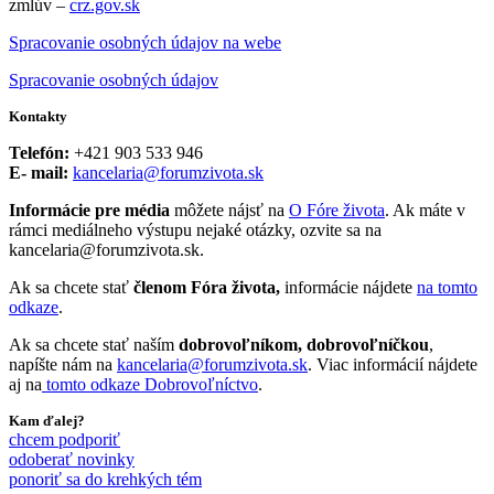
zmlúv –
crz.gov.sk
Spracovanie osobných údajov na webe
Spracovanie osobných údajov
Kontakty
Telefón:
+421 903 533 946
E- mail:
kancelaria@forumzivota.sk
Informácie pre média
môžete nájsť na
O Fóre života
. Ak máte v
rámci mediálneho výstupu nejaké otázky, ozvite sa na
kancelaria@forumzivota.sk.
Ak sa chcete stať
členom Fóra života,
informácie nájdete
na tomto
odkaze
.
Ak sa chcete stať naším
dobrovoľníkom, dobrovoľníčkou
,
napíšte nám na
kancelaria@forumzivota.sk
. Viac informácií nájdete
aj na
tomto odkaze Dobrovoľníctvo
.
Kam ďalej?
chcem podporiť
odoberať novinky
ponoriť sa do krehkých tém