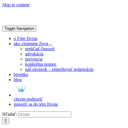
Skip to content
Toggle Navigation
o Fóre života
ako chránime život
prehľad činností
advokácia
prevencia
konkrétna pomoc
náš záväzok – zmierňovať polarizáciu
bioetika
blog
chcem podporiť
ponoriť sa do tém života
Hľadať: