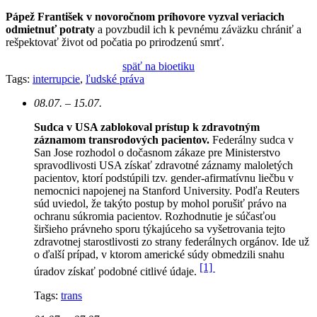
Pápež František v novoročnom príhovore vyzval veriacich
odmietnuť potraty
a povzbudil ich k pevnému záväzku chrániť a
rešpektovať život od počatia po prirodzenú smrť.
späť na bioetiku
Tags:
interrupcie
,
ľudské práva
08.07. – 15.07.
Sudca v USA zablokoval prístup k zdravotným
záznamom transrodových pacientov.
Federálny sudca v
San Jose rozhodol o dočasnom zákaze pre Ministerstvo
spravodlivosti USA získať zdravotné záznamy maloletých
pacientov, ktorí podstúpili tzv. gender-afirmatívnu liečbu v
nemocnici napojenej na Stanford University. Podľa Reuters
súd uviedol, že takýto postup by mohol porušiť právo na
ochranu súkromia pacientov.
Rozhodnutie je súčasťou
širšieho právneho sporu týkajúceho sa vyšetrovania tejto
zdravotnej starostlivosti zo strany federálnych orgánov. Ide už
o ďalší prípad, v ktorom americké súdy obmedzili snahu
[1]
úradov získať podobné citlivé údaje.
Tags:
trans