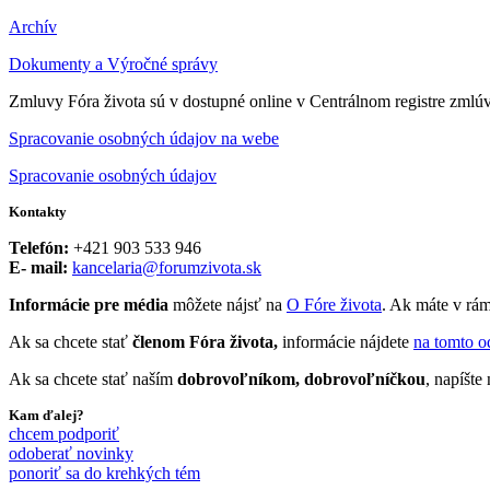
Archív
Dokumenty a Výročné správy
Zmluvy Fóra života sú v dostupné online v Centrálnom registre zmlú
Spracovanie osobných údajov na webe
Spracovanie osobných údajov
Kontakty
Telefón:
+421 903 533 946
E- mail:
kancelaria@forumzivota.sk
Informácie pre média
môžete nájsť na
O Fóre života
. Ak máte v rám
Ak sa chcete stať
členom Fóra života,
informácie nájdete
na tomto o
Ak sa chcete stať naším
dobrovoľníkom, dobrovoľníčkou
, napíšt
Kam ďalej?
chcem podporiť
odoberať novinky
ponoriť sa do krehkých tém