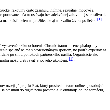
ogickej rakoviny často zasahujú intímne, sexuálne, močové a
portované a často ostávajú bez adekvátnej zdravotnej starostlivosti.
[1]
al klásť nielen na prežitie, ale aj na kvalitu života po liečbe
 vystavené riziku ochorenia Chronic traumatic encephalopathy
renie spájané najmä s profesionálnym športom, no podľa expertov sa
vrdené po smrti po rokoch partnerského násilia. Organizácie ako
[1]
ásilia môžu pretrvávať aj po jeho ukončení.
 rozvíjajú projekt Fiat, ktorý prostredníctvom online aj osobných
sa presunul do digitálneho prostredia. Kombinuje online formáciu,