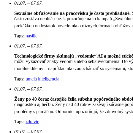
01.07. – 07.07.
Sexuálne obťažovanie na pracovisku je často prehliadané.
často zostáva neohlásené. Upozorňuje na to kampaň „Sexuálne 
prekážkou nedostatok povedomia o rôznych formách obťažovan
Tags:
násilie
01.07. – 07.07.
Technologické firmy skúmajú „vedomie“ AI a možné etické
môžu vykazovať znaky vedomia alebo sebauvedomenia. Do výskum
morálne dilemy – napríklad ako zaobchádzať so systémami, kt
Tags:
umelá inteligencia
01.07. – 07.07.
Ženy po 40 čoraz častejšie čelia súbehu popôrodného obd
diagnostiku aj liečbu. Ženy nad 40 rokov zažívajú súčasne 
problémy s pamäťou. Odborníci upozorňujú, že zdravotný systé
Tags:
zdravie
01.07. – 07.07.