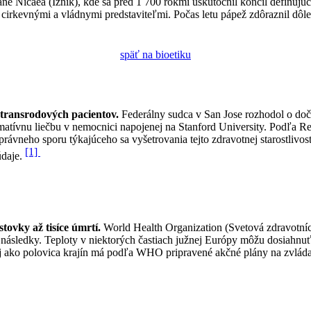
tane Nicaea (Iznik), kde sa pred 1 700 rokmi uskutočnil koncil definuj
 cirkevnými a vládnymi predstaviteľmi. Počas letu pápež zdôraznil dôl
späť na bioetiku
transrodových pacientov.
Federálny sudca v San Jose rozhodol o doč
rmatívnu liečbu v nemocnici napojenej na Stanford University. Podľa R
rávneho sporu týkajúceho sa vyšetrovania tejto zdravotnej starostlivost
[1]
daje.
ovky až tisíce úmrtí.
World Health Organization (Svetová zdravotníc
é následky. Teploty v niektorých častiach južnej Európy môžu dosiahnu
j ako polovica krajín má podľa WHO pripravené akčné plány na zvlád