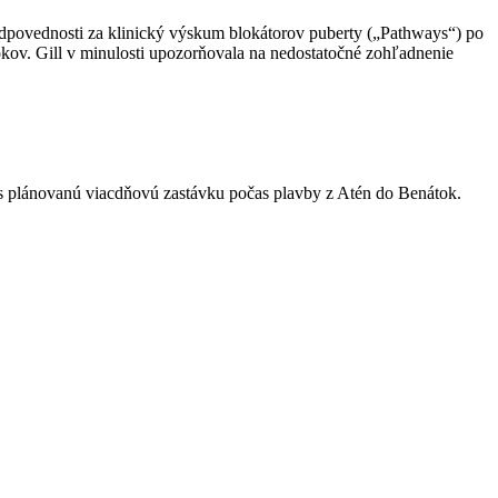
zodpovednosti za klinický výskum blokátorov puberty („Pathways“) po
okov. Gill v minulosti upozorňovala na nedostatočné zohľadnenie
es plánovanú viacdňovú zastávku počas plavby z Atén do Benátok.