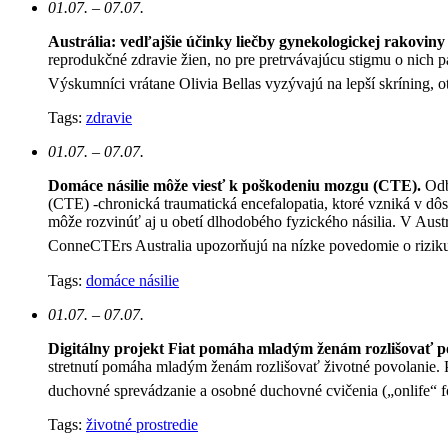
01.07. – 07.07.
Austrália: vedľajšie účinky liečby gynekologickej rakoviny 
reprodukčné zdravie žien, no pre pretrvávajúcu stigmu o nich p
Výskumníci vrátane Olivia Bellas vyzývajú na lepší skríning, ot
Tags:
zdravie
01.07. – 07.07.
Domáce násilie môže viesť k poškodeniu mozgu (CTE).
Odb
(CTE) -chronická traumatická encefalopatia, ktoré vzniká v d
môže rozvinúť aj u obetí dlhodobého fyzického násilia. V Austr
ConneCTErs Australia upozorňujú na nízke povedomie o riziku 
Tags:
domáce násilie
01.07. – 07.07.
Digitálny projekt Fiat pomáha mladým ženám rozlišovať p
stretnutí pomáha mladým ženám rozlišovať životné povolanie. P
duchovné sprevádzanie a osobné duchovné cvičenia („onlife“ 
Tags:
životné prostredie