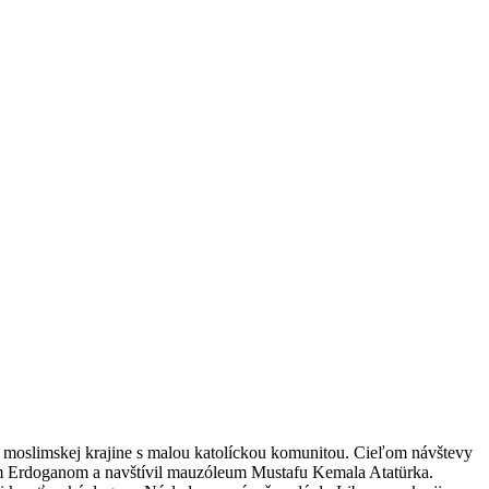
e moslimskej krajine s malou katolíckou komunitou. Cieľom návštevy
om Erdoganom a navštívil mauzóleum Mustafu Kemala Atatürka.