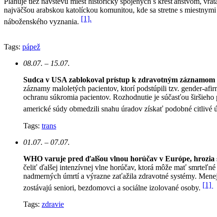
Plánuje tiež návštevu miest historicky spojených s kresťanstvom, vrá
najväčšou arabskou katolíckou komunitou, kde sa stretne s miestnymi
[1].
náboženského vyznania.
Tags:
pápež
08.07. – 15.07.
Sudca v USA zablokoval prístup k zdravotným záznamom 
záznamy maloletých pacientov, ktorí podstúpili tzv. gender-afi
ochranu súkromia pacientov.
Rozhodnutie je súčasťou širšieho p
americké súdy obmedzili snahu úradov získať podobné citlivé ú
Tags:
trans
01.07. – 07.07.
WHO varuje pred ďalšou vlnou horúčav v Európe, hrozia st
čeliť ďalšej intenzívnej vlne horúčav, ktorá môže mať smrteľn
nadmerných úmrtí a výrazne zaťažila zdravotné systémy. Mene
[1]
zostávajú seniori, bezdomovci a sociálne izolované osoby.
Tags:
zdravie