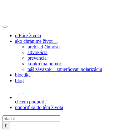
Skip
to
content
Toggle
Navigation
o Fóre života
ako chránime život
prehľad činností
advokácia
prevencia
konkrétna pomoc
náš záväzok – zmierňovať polarizáciu
bioetika
blog
chcem podporiť
ponoriť sa do tém života
Hľadať: