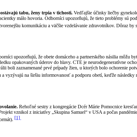
ostávajú tabu, ženy trpia v tichosti.
Vedľajšie účinky liečby gynekol
acientky málo hovoria. Odborníci upozorňujú, že tieto problémy sú podre
vorenejšiu komunikáciu a väčšie vzdelávanie zdravotníkov. Dôraz by sa m
orníci upozorňujú, že obete domáceho a partnerského násilia môžu byť
ôsledku opakovaných úderov do hlavy. CTE je neurodegeneratívne ocho
álii boli zaznamenané prvé prípady žien, u ktorých bolo ochorenie pot
a vyzývajú na širšiu informovanosť a podporu obetí, keďže následky n
ovolanie.
Rehoľné sestry z kongregácie Dcér Márie Pomocnice kresťanov
rojekt vznikol z iniciatívy „Skupina Samuel“ v USA a počas pandémie 
[1]
formát).