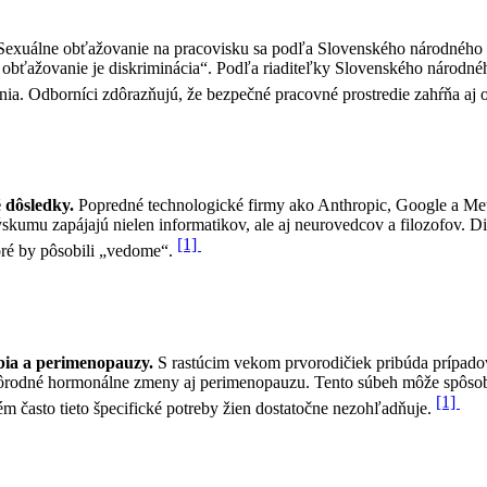
Sexuálne obťažovanie na pracovisku sa podľa Slovenského národného st
obťažovanie je diskriminácia“. Podľa riaditeľky Slovenského národnéh
ia. Odborníci zdôrazňujú, že bezpečné pracovné prostredie zahŕňa a
 dôsledky.
Popredné technologické firmy ako Anthropic, Google a Meta
u zapájajú nielen informatikov, ale aj neurovedcov a filozofov. Disk
[1]
oré by pôsobili „vedome“.
obia a perimenopauzy.
S rastúcim vekom prvorodičiek pribúda prípadov
popôrodné hormonálne zmeny aj perimenopauzu. Tento súbeh môže spôs
[1]
m často tieto špecifické potreby žien dostatočne nezohľadňuje.