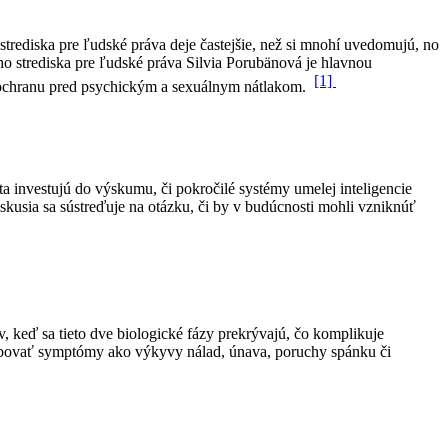
rediska pre ľudské práva deje častejšie, než si mnohí uvedomujú, no
o strediska pre ľudské práva Silvia Porubänová je hlavnou
[1]
j ochranu pred psychickým a sexuálnym nátlakom.
 investujú do výskumu, či pokročilé systémy umelej inteligencie
usia sa sústreďuje na otázku, či by v budúcnosti mohli vzniknúť
, keď sa tieto dve biologické fázy prekrývajú, čo komplikuje
obovať symptómy ako výkyvy nálad, únava, poruchy spánku či