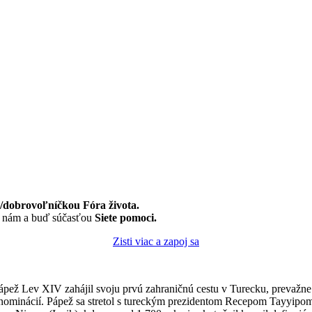
dobrovoľníčkou Fóra života.
k nám a buď súčasťou
Siete pomoci.
Zisti viac a zapoj sa
ápež Lev XIV zahájil svoju prvú zahraničnú cestu v Turecku, prevažn
enominácií. Pápež sa stretol s tureckým prezidentom Recepom Tayyip