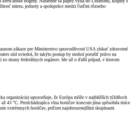
úci kresťanské dogmy. Následne sa pápež vydá do Libanonu, krajiny s
ežitosť mieru, jednoty a spolupráce medzi ľuďmi rôzneho
asnom zákaze pre Ministerstvo spravodlivosti USA získať zdravotné
euters súd uviedol, že takýto postup by mohol porušiť právo na
i zo strany federálnych orgánov. Ide už o ďalší prípad, v ktorom
ka organizácia) upozorňuje, že Európa môže v najbližších týždňoch
ť až 43 °C. Predchádzajúca vlna horúčav koncom júna spôsobila tisíce
anie extrémnych horúčav, pričom najohrozenejšími skupinami