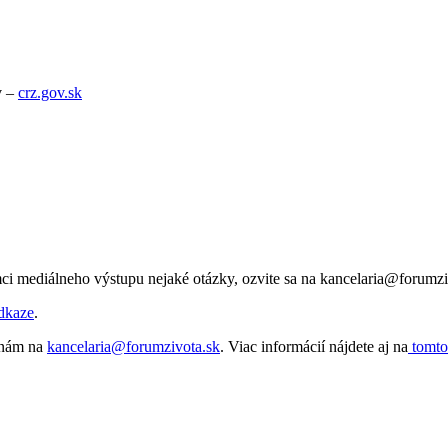
v –
crz.gov.sk
ci mediálneho výstupu nejaké otázky, ozvite sa na kancelaria@forumzi
dkaze
.
e nám na
kancelaria@forumzivota.sk
. Viac informácií nájdete aj na
tomto