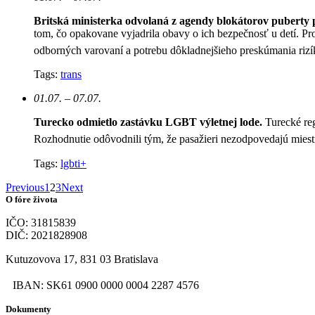
Britská ministerka odvolaná z agendy blokátorov puberty 
tom, čo opakovane vyjadrila obavy o ich bezpečnosť u detí. Pr
odborných varovaní a potrebu dôkladnejšieho preskúmania rizí
Tags:
trans
01.07. – 07.07.
Turecko odmietlo zastávku LGBT výletnej lode.
Turecké re
Rozhodnutie odôvodnili tým, že pasažieri nezodpovedajú mie
Tags:
lgbti+
Previous
1
2
3
Next
O fóre života
IČO: 31815839
DIČ: 2021828908
Kutuzovova 17, 831 03 Bratislava
IBAN: SK61 0900 0000 0004 2287 4576
Dokumenty