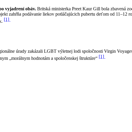
po vyjadrení obáv.
Britská ministerka Preet Kaur Gill bola zbavená 
ojekt zahŕňa podávanie liekov potláčajúcich pubertu deťom od 11–12 r
[1]
k.
gionálne úrady zakázali LGBT výletnej lodi spoločnosti Virgin Voyag
[1]
stnym „morálnym hodnotám a spoločenskej štruktúre“