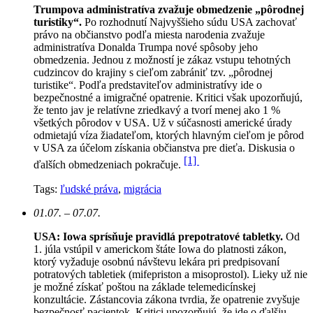
Trumpova administratíva zvažuje obmedzenie „pôrodnej
turistiky“.
Po rozhodnutí Najvyššieho súdu USA zachovať
právo na občianstvo podľa miesta narodenia zvažuje
administratíva Donalda Trumpa nové spôsoby jeho
obmedzenia. Jednou z možností je zákaz vstupu tehotných
cudzincov do krajiny s cieľom zabrániť tzv. „pôrodnej
turistike“. Podľa predstaviteľov administratívy ide o
bezpečnostné a imigračné opatrenie. Kritici však upozorňujú,
že tento jav je relatívne zriedkavý a tvorí menej ako 1 %
všetkých pôrodov v USA. Už v súčasnosti americké úrady
odmietajú víza žiadateľom, ktorých hlavným cieľom je pôrod
v USA za účelom získania občianstva pre dieťa. Diskusia o
[1]
ďalších obmedzeniach pokračuje.
Tags:
ľudské práva
,
migrácia
01.07. – 07.07.
USA: Iowa sprísňuje pravidlá prepotratové tabletky.
Od
1. júla vstúpil v americkom štáte Iowa do platnosti zákon,
ktorý vyžaduje osobnú návštevu lekára pri predpisovaní
potratových tabletiek (mifepriston a misoprostol). Lieky už nie
je možné získať poštou na základe telemedicínskej
konzultácie. Zástancovia zákona tvrdia, že opatrenie zvyšuje
bezpečnosť pacientok. Kritici upozorňujú, že ide o ďalšiu