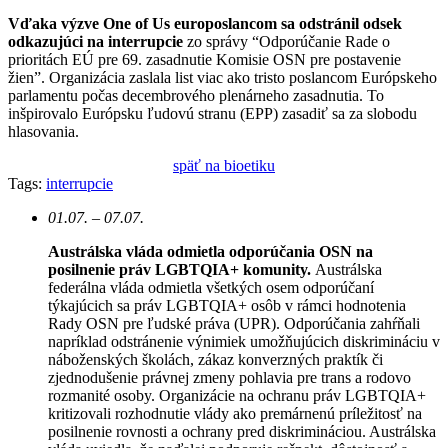
Vďaka výzve One of Us europoslancom sa odstránil odsek
odkazujúci na interrupcie
zo správy “Odporúčanie Rade o
prioritách EÚ pre 69. zasadnutie Komisie OSN pre postavenie
žien”. Organizácia zaslala list viac ako tristo poslancom Európskeho
parlamentu počas decembrového plenárneho zasadnutia. To
inšpirovalo Európsku ľudovú stranu (EPP) zasadiť sa za slobodu
hlasovania.
späť na bioetiku
Tags:
interrupcie
01.07. – 07.07.
Austrálska vláda odmietla odporúčania OSN na
posilnenie práv LGBTQIA+ komunity.
Austrálska
federálna vláda odmietla všetkých osem odporúčaní
týkajúcich sa práv LGBTQIA+ osôb v rámci hodnotenia
Rady OSN pre ľudské práva (UPR). Odporúčania zahŕňali
napríklad odstránenie výnimiek umožňujúcich diskrimináciu v
náboženských školách, zákaz konverzných praktík či
zjednodušenie právnej zmeny pohlavia pre trans a rodovo
rozmanité osoby. Organizácie na ochranu práv LGBTQIA+
kritizovali rozhodnutie vlády ako premárnenú príležitosť na
posilnenie rovnosti a ochrany pred diskrimináciou. Austrálska