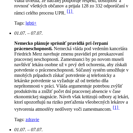
vláda uviedla, že naďalej podporuje rešpekt, dôstojnosť a
rovnosť všetkých občanov a prijala 128 zo 332 odporúčaní v
[1]
rámci celého procesu UPR.
Tags:
lgbti+
01.07. – 07.07.
Nemecko plánuje sprísniť pravidlá pri čerpaní
práceneschopnosti.
Nemecká vláda pod vedením kancelára
Friedrich Merz navrhuje zmenu pravidiel pri preukazovaní
pracovnej neschopnosti. Zamestnanci by po novom museli
navštíviť lekára osobne už v prvý deň ochorenia, aby získali
potvrdenie o práceneschopnosti. Súčasný systém umožňuje v
mnohých prípadoch získať potvrdenie aj telefonicky a
lekárske potvrdenie sa vyžaduje až od tretieho dňa
neprítomnosti v práci. Vláda argumentuje potrebou zvýšiť
produktivitu a znížiť počet dní pracovnej absencie v čase
ekonomickej stagnácie. Návrh však kritizujú odbory aj lekári,
ktorí upozorňujú na riziko preťaženia všeobecných lekárov a
[1]
vytvorenia atmosféry nedôvery voči zamestnancom.
Tags:
zdravie
01.07. – 07.07.