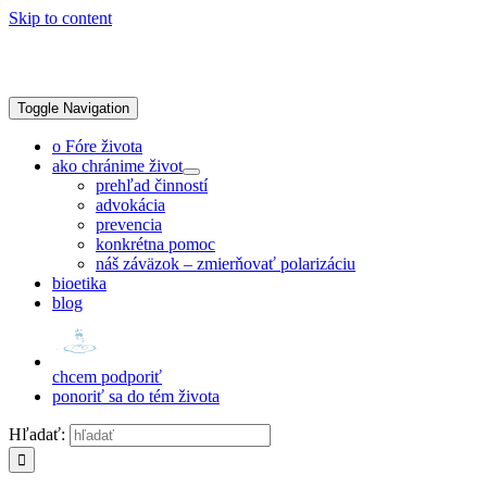
Skip to content
Toggle Navigation
o Fóre života
ako chránime život
prehľad činností
advokácia
prevencia
konkrétna pomoc
náš záväzok – zmierňovať polarizáciu
bioetika
blog
chcem podporiť
ponoriť sa do tém života
Hľadať: