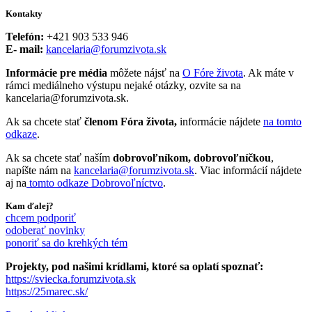
Kontakty
Telefón:
+421 903 533 946
E- mail:
kancelaria@forumzivota.sk
Informácie pre média
môžete nájsť na
O Fóre života
. Ak máte v
rámci mediálneho výstupu nejaké otázky, ozvite sa na
kancelaria@forumzivota.sk.
Ak sa chcete stať
členom Fóra života,
informácie nájdete
na tomto
odkaze
.
Ak sa chcete stať naším
dobrovoľníkom, dobrovoľníčkou
,
napíšte nám na
kancelaria@forumzivota.sk
. Viac informácií nájdete
aj na
tomto odkaze Dobrovoľníctvo
.
Kam ďalej?
chcem podporiť
odoberať novinky
ponoriť sa do krehkých tém
Projekty, pod našimi krídlami, ktoré sa oplatí spoznať:
https://sviecka.forumzivota.sk
https://25marec.sk/