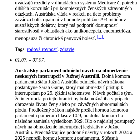
uvádzajú rozdiely v úhradách zo systému Medicare či potrebu
dlhších konzultácií pri komplexných ženských zdravotných
otázkach. Austrálska vláda v reakcii na tieto problémy
zavádza balík opatrení v hodnote približne 793 miliónov
austrálskych dolárov, ktorý má podporiť dostupnosť
starostlivosti v oblastiach ako antikoncepcia, endometrióza,
[1]
menopauza či chronická panvová bolesť.
Tags:
rodová rovnosť
,
zdravie
01.07. – 07.07.
Austrálsky parlament odmietol návrh na obmedzenie
neskorých interrupcií v Južnej Austrálii.
Dolná komora
parlamentu štátu Južná Austrália odmietla návrh zákona
poslankyne Sarah Game, ktorý mal obmedziť prístup k
interrupciám po 25. týždni tehotenstva. Návrh počítal s tým,
že interrupcia po tejto hranici by bola možná iba v prípade
ohrozenia života ženy alebo pri závažných abnormalitách
plodu. Predložený zákon najskôr prešiel hornou komorou
parlamentu pomerom hlasov 10:9, no dolná komora ho
následne zamietla výsledkom 36:9. Išlo o najďalej postúpený
návrh na obmedzenie interrupčnej legislatívy v Južnej
Austrálii. Predchádzajúce podobné návrhy v rokoch 2024 a
2025 neprešli hornou komorou parlamentu. Súčasná