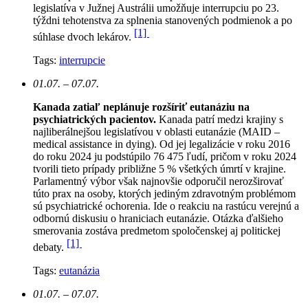
legislatíva v Južnej Austrálii umožňuje interrupciu po 23.
týždni tehotenstva za splnenia stanovených podmienok a po
[1]
súhlase dvoch lekárov.
Tags:
interrupcie
01.07. – 07.07.
Kanada zatiaľ neplánuje rozšíriť eutanáziu na
psychiatrických pacientov.
Kanada patrí medzi krajiny s
najliberálnejšou legislatívou v oblasti eutanázie (MAID –
medical assistance in dying). Od jej legalizácie v roku 2016
do roku 2024 ju podstúpilo 76 475 ľudí, pričom v roku 2024
tvorili tieto prípady približne 5 % všetkých úmrtí v krajine.
Parlamentný výbor však najnovšie odporučil nerozširovať
túto prax na osoby, ktorých jediným zdravotným problémom
sú psychiatrické ochorenia. Ide o reakciu na rastúcu verejnú a
odbornú diskusiu o hraniciach eutanázie. Otázka ďalšieho
smerovania zostáva predmetom spoločenskej aj politickej
[1]
debaty.
Tags:
eutanázia
01.07. – 07.07.