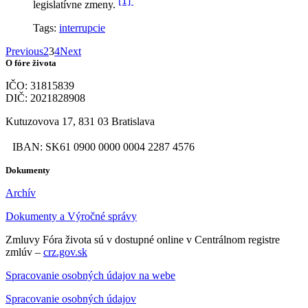
[1]
legislatívne zmeny.
Tags:
interrupcie
Previous
2
3
4
Next
O fóre života
IČO: 31815839
DIČ: 2021828908
Kutuzovova 17, 831 03 Bratislava
IBAN: SK61 0900 0000 0004 2287 4576
Dokumenty
Archív
Dokumenty a Výročné správy
Zmluvy Fóra života sú v dostupné online v Centrálnom registre
zmlúv –
crz.gov.sk
Spracovanie osobných údajov na webe
Spracovanie osobných údajov