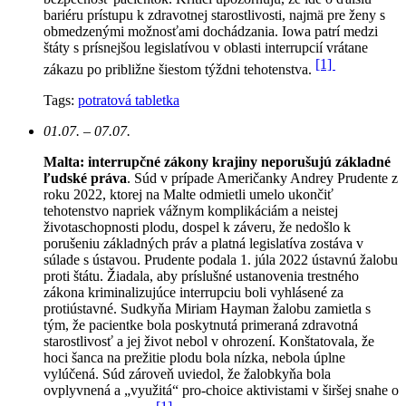
bariéru prístupu k zdravotnej starostlivosti, najmä pre ženy s
obmedzenými možnosťami dochádzania. Iowa patrí medzi
štáty s prísnejšou legislatívou v oblasti interrupcií vrátane
[1]
zákazu po približne šiestom týždni tehotenstva.
Tags:
potratová tabletka
01.07. – 07.07.
Malta: interrupčné zákony krajiny neporušujú základné
ľudské práva
. Súd v prípade Američanky Andrey Prudente z
roku 2022, ktorej na Malte odmietli umelo ukončiť
tehotenstvo napriek vážnym komplikáciám a neistej
životaschopnosti plodu, dospel k záveru, že nedošlo k
porušeniu základných práv a platná legislatíva zostáva v
súlade s ústavou. Prudente podala 1. júla 2022 ústavnú žalobu
proti štátu. Žiadala, aby príslušné ustanovenia trestného
zákona kriminalizujúce interrupciu boli vyhlásené za
protiústavné. Sudkyňa Miriam Hayman žalobu zamietla s
tým, že pacientke bola poskytnutá primeraná zdravotná
starostlivosť a jej život nebol v ohrození. Konštatovala, že
hoci šanca na prežitie plodu bola nízka, nebola úplne
vylúčená. Súd zároveň uviedol, že žalobkyňa bola
ovplyvnená a „využitá“ pro-choice aktivistami v širšej snahe o