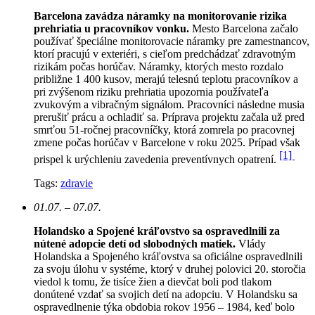
Barcelona zavádza náramky na monitorovanie rizika
prehriatia u pracovníkov vonku.
Mesto Barcelona začalo
používať špeciálne monitorovacie náramky pre zamestnancov,
ktorí pracujú v exteriéri, s cieľom predchádzať zdravotným
rizikám počas horúčav. Náramky, ktorých mesto rozdalo
približne 1 400 kusov, merajú telesnú teplotu pracovníkov a
pri zvýšenom riziku prehriatia upozornia používateľa
zvukovým a vibračným signálom. Pracovníci následne musia
prerušiť prácu a ochladiť sa. Príprava projektu začala už pred
smrťou 51-ročnej pracovníčky, ktorá zomrela po pracovnej
zmene počas horúčav v Barcelone v roku 2025. Prípad však
[1]
prispel k urýchleniu zavedenia preventívnych opatrení.
Tags:
zdravie
01.07. – 07.07.
Holandsko a Spojené kráľovstvo sa ospravedlnili za
nútené adopcie detí od slobodných matiek.
Vlády
Holandska a Spojeného kráľovstva sa oficiálne ospravedlnili
za svoju úlohu v systéme, ktorý v druhej polovici 20. storočia
viedol k tomu, že tisíce žien a dievčat boli pod tlakom
donútené vzdať sa svojich detí na adopciu. V Holandsku sa
ospravedlnenie týka obdobia rokov 1956 – 1984, keď bolo