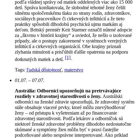
podľa vládnej správy od matiek oddelených viac ako 15 000
detí. Správa konštatovala, že slobodné tehotné ženy čelili
silnému spoločenskému tlaku zo strany rodín, zdravotníkov,
sociálnych pracovníkov či cirkevných inštitúcií a že tieto
praktiky spôsobili dlhodobú psychickú ujmu matkám aj
deťom. Britský premiér Keir Starmer označil nútené adopcie
za „škvrnu v histórii krajiny“ a uviedol, že nešlo o izolované
prípady, ale o postupy zakorenené v systémoch verejných
inštitúcií a cirkevných organizácií. Obe krajiny priznali
zlyhania minulosti a prisľúbili ďalšie opatrenia na podporu
[1]
dotknutých matiek a detí.
Tags:
ľudská dôstojnosť
,
materstvo
01.07. – 07.07.
Austrália: Odborníci upozorňujú na pretrvávajúce
rozdiely v zdravotnej starostlivosti o ženy.
Austrálski
odborníci na ženské zdravie upozorňujú, že zdravotný systém
stále obsahuje viaceré prvky, ktoré môžu znevýhodňovať
ženy – od prístupu k vyšetreniam až po financovanie
zdravotnej starostlivosti. Podľa lekárov a odborníčok sú
niektoré ženské zdravotné problémy dlhodobo nedostatočne
skúmané a symptómy žien môžu byť v praxi častejšie
podceňované alebo nesprávne interpretované. Ako príklad