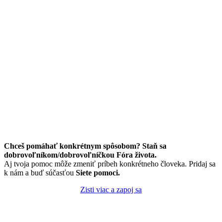
Chceš pomáhať konkrétnym spôsobom? Staň sa
dobrovoľníkom/dobrovoľníčkou Fóra života.
Aj tvoja pomoc môže zmeniť príbeh konkrétneho človeka. Pridaj sa
k nám a buď súčasťou
Siete pomoci.
Zisti viac a zapoj sa