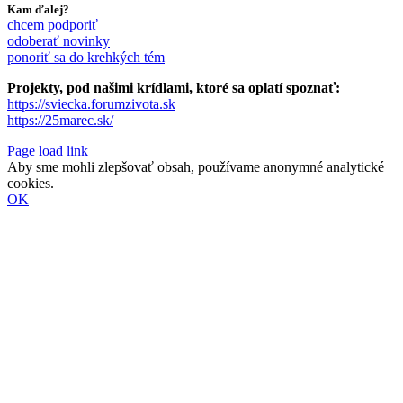
Kam ďalej?
chcem podporiť
odoberať novinky
ponoriť sa do krehkých tém
Projekty, pod našimi krídlami, ktoré sa oplatí spoznať:
https://sviecka.forumzivota.sk
https://25marec.sk/
Page load link
Aby sme mohli zlepšovať obsah, používame anonymné analytické
cookies.
OK
Go
to
Top