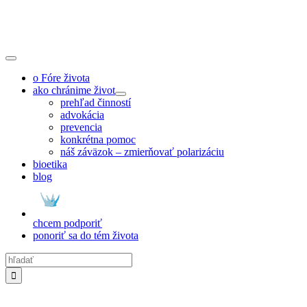
Skip
to
content
Toggle
Navigation
o Fóre života
ako chránime život
prehľad činností
advokácia
prevencia
konkrétna pomoc
náš záväzok – zmierňovať polarizáciu
bioetika
blog
chcem podporiť
ponoriť sa do tém života
Hľadať: