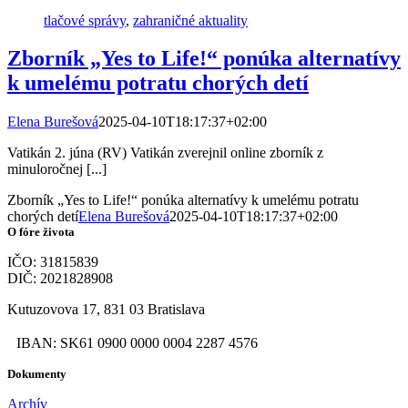
tlačové správy
,
zahraničné aktuality
Zborník „Yes to Life!“ ponúka alternatívy
k umelému potratu chorých detí
Elena Burešová
2025-04-10T18:17:37+02:00
Vatikán 2. júna (RV) Vatikán zverejnil online zborník z
minuloročnej [...]
Zborník „Yes to Life!“ ponúka alternatívy k umelému potratu
chorých detí
Elena Burešová
2025-04-10T18:17:37+02:00
O fóre života
IČO: 31815839
DIČ: 2021828908
Kutuzovova 17, 831 03 Bratislava
IBAN: SK61 0900 0000 0004 2287 4576
Dokumenty
Archív