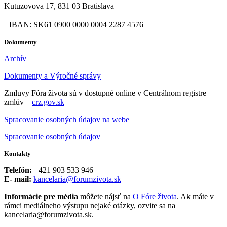
Kutuzovova 17, 831 03 Bratislava
IBAN: SK61 0900 0000 0004 2287 4576
Dokumenty
Archív
Dokumenty a Výročné správy
Zmluvy Fóra života sú v dostupné online v Centrálnom registre
zmlúv –
crz.gov.sk
Spracovanie osobných údajov na webe
Spracovanie osobných údajov
Kontakty
Telefón:
+421 903 533 946
E- mail:
kancelaria@forumzivota.sk
Informácie pre média
môžete nájsť na
O Fóre života
. Ak máte v
rámci mediálneho výstupu nejaké otázky, ozvite sa na
kancelaria@forumzivota.sk.