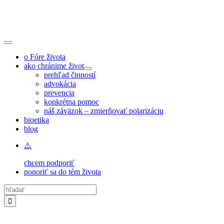
Skip
to
content
Toggle
Navigation
o Fóre života
ako chránime život
prehľad činností
advokácia
prevencia
konkrétna pomoc
náš záväzok – zmierňovať polarizáciu
bioetika
blog
chcem podporiť
ponoriť sa do tém života
Hľadať: