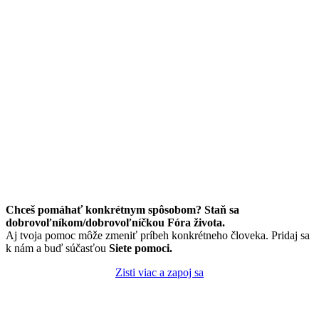
Chceš pomáhať konkrétnym spôsobom? Staň sa
dobrovoľníkom/dobrovoľníčkou Fóra života.
Aj tvoja pomoc môže zmeniť príbeh konkrétneho človeka. Pridaj sa
k nám a buď súčasťou
Siete pomoci.
Zisti viac a zapoj sa