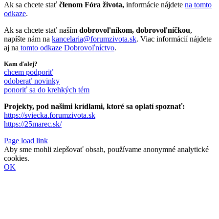
Ak sa chcete stať
členom Fóra života,
informácie nájdete
na tomto
odkaze
.
Ak sa chcete stať naším
dobrovoľníkom, dobrovoľníčkou
,
napíšte nám na
kancelaria@forumzivota.sk
. Viac informácií nájdete
aj na
tomto odkaze Dobrovoľníctvo
.
Kam ďalej?
chcem podporiť
odoberať novinky
ponoriť sa do krehkých tém
Projekty, pod našimi krídlami, ktoré sa oplatí spoznať:
https://sviecka.forumzivota.sk
https://25marec.sk/
Page load link
Aby sme mohli zlepšovať obsah, používame anonymné analytické
cookies.
OK
Go
to
Top