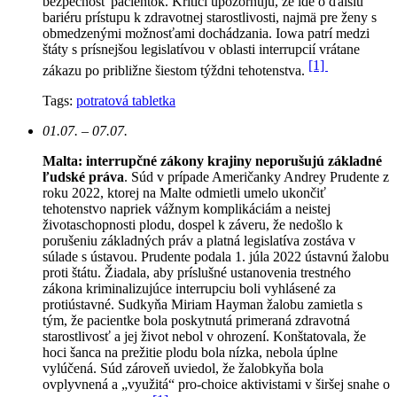
bezpečnosť pacientok. Kritici upozorňujú, že ide o ďalšiu
bariéru prístupu k zdravotnej starostlivosti, najmä pre ženy s
obmedzenými možnosťami dochádzania. Iowa patrí medzi
štáty s prísnejšou legislatívou v oblasti interrupcií vrátane
[1]
zákazu po približne šiestom týždni tehotenstva.
Tags:
potratová tabletka
01.07. – 07.07.
Malta: interrupčné zákony krajiny neporušujú základné
ľudské práva
. Súd v prípade Američanky Andrey Prudente z
roku 2022, ktorej na Malte odmietli umelo ukončiť
tehotenstvo napriek vážnym komplikáciám a neistej
životaschopnosti plodu, dospel k záveru, že nedošlo k
porušeniu základných práv a platná legislatíva zostáva v
súlade s ústavou. Prudente podala 1. júla 2022 ústavnú žalobu
proti štátu. Žiadala, aby príslušné ustanovenia trestného
zákona kriminalizujúce interrupciu boli vyhlásené za
protiústavné. Sudkyňa Miriam Hayman žalobu zamietla s
tým, že pacientke bola poskytnutá primeraná zdravotná
starostlivosť a jej život nebol v ohrození. Konštatovala, že
hoci šanca na prežitie plodu bola nízka, nebola úplne
vylúčená. Súd zároveň uviedol, že žalobkyňa bola
ovplyvnená a „využitá“ pro-choice aktivistami v širšej snahe o