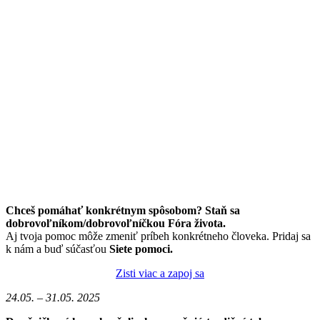
Chceš pomáhať konkrétnym spôsobom? Staň sa
dobrovoľníkom/dobrovoľníčkou Fóra života.
Aj tvoja pomoc môže zmeniť príbeh konkrétneho človeka. Pridaj sa
k nám a buď súčasťou
Siete pomoci.
Zisti viac a zapoj sa
24.05. – 31.05. 2025