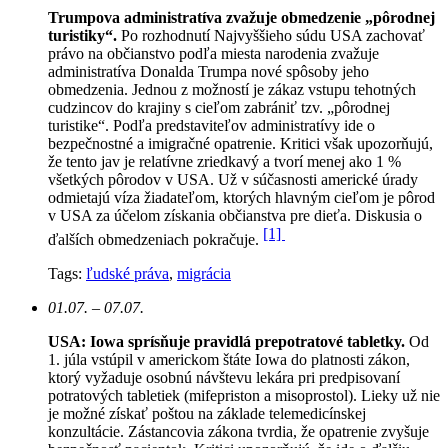
Trumpova administratíva zvažuje obmedzenie „pôrodnej
turistiky“.
Po rozhodnutí Najvyššieho súdu USA zachovať
právo na občianstvo podľa miesta narodenia zvažuje
administratíva Donalda Trumpa nové spôsoby jeho
obmedzenia. Jednou z možností je zákaz vstupu tehotných
cudzincov do krajiny s cieľom zabrániť tzv. „pôrodnej
turistike“. Podľa predstaviteľov administratívy ide o
bezpečnostné a imigračné opatrenie. Kritici však upozorňujú,
že tento jav je relatívne zriedkavý a tvorí menej ako 1 %
všetkých pôrodov v USA. Už v súčasnosti americké úrady
odmietajú víza žiadateľom, ktorých hlavným cieľom je pôrod
v USA za účelom získania občianstva pre dieťa. Diskusia o
[1]
ďalších obmedzeniach pokračuje.
Tags:
ľudské práva
,
migrácia
01.07. – 07.07.
USA: Iowa sprísňuje pravidlá prepotratové tabletky.
Od
1. júla vstúpil v americkom štáte Iowa do platnosti zákon,
ktorý vyžaduje osobnú návštevu lekára pri predpisovaní
potratových tabletiek (mifepriston a misoprostol). Lieky už nie
je možné získať poštou na základe telemedicínskej
konzultácie. Zástancovia zákona tvrdia, že opatrenie zvyšuje