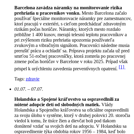
Barcelona zavádza náramky na monitorovanie rizika
prehriatia u pracovníkov vonku.
Mesto Barcelona začalo
používať špeciálne monitorovacie náramky pre zamestnancov,
ktorí pracujú v exteriéri, s cieľom predchádzať zdravotným
rizikám počas horúčav. Náramky, ktorých mesto rozdalo
približne 1 400 kusov, merajú telesnú teplotu pracovníkov a
pri zvýšenom riziku prehriatia upozornia používateľa
zvukovým a vibračným signálom. Pracovníci následne musia
prerušiť prácu a ochladiť sa. Príprava projektu začala už pred
smrťou 51-ročnej pracovníčky, ktorá zomrela po pracovnej
zmene počas horúčav v Barcelone v roku 2025. Prípad však
[1]
prispel k urýchleniu zavedenia preventívnych opatrení.
Tags:
zdravie
01.07. – 07.07.
Holandsko a Spojené kráľovstvo sa ospravedlnili za
nútené adopcie detí od slobodných matiek.
Vlády
Holandska a Spojeného kráľovstva sa oficiálne ospravedlnili
za svoju úlohu v systéme, ktorý v druhej polovici 20. storočia
viedol k tomu, že tisíce žien a dievčat boli pod tlakom
donútené vzdať sa svojich detí na adopciu. V Holandsku sa
ospravedlnenie týka obdobia rokov 1956 – 1984, keď bolo