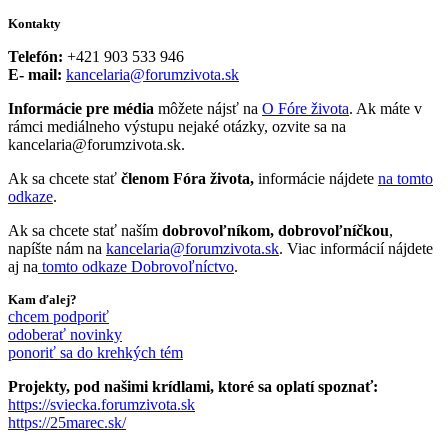
Kontakty
Telefón:
+421 903 533 946
E- mail:
kancelaria@forumzivota.sk
Informácie pre média
môžete nájsť na
O Fóre života
. Ak máte v
rámci mediálneho výstupu nejaké otázky, ozvite sa na
kancelaria@forumzivota.sk.
Ak sa chcete stať
členom Fóra života,
informácie nájdete
na tomto
odkaze
.
Ak sa chcete stať naším
dobrovoľníkom, dobrovoľníčkou
,
napíšte nám na
kancelaria@forumzivota.sk
. Viac informácií nájdete
aj na
tomto odkaze Dobrovoľníctvo
.
Kam ďalej?
chcem podporiť
odoberať novinky
ponoriť sa do krehkých tém
Projekty, pod našimi krídlami, ktoré sa oplatí spoznať:
https://sviecka.forumzivota.sk
https://25marec.sk/