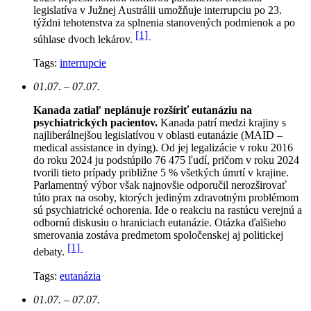
legislatíva v Južnej Austrálii umožňuje interrupciu po 23.
týždni tehotenstva za splnenia stanovených podmienok a po
[1]
súhlase dvoch lekárov.
Tags:
interrupcie
01.07. – 07.07.
Kanada zatiaľ neplánuje rozšíriť eutanáziu na
psychiatrických pacientov.
Kanada patrí medzi krajiny s
najliberálnejšou legislatívou v oblasti eutanázie (MAID –
medical assistance in dying). Od jej legalizácie v roku 2016
do roku 2024 ju podstúpilo 76 475 ľudí, pričom v roku 2024
tvorili tieto prípady približne 5 % všetkých úmrtí v krajine.
Parlamentný výbor však najnovšie odporučil nerozširovať
túto prax na osoby, ktorých jediným zdravotným problémom
sú psychiatrické ochorenia. Ide o reakciu na rastúcu verejnú a
odbornú diskusiu o hraniciach eutanázie. Otázka ďalšieho
smerovania zostáva predmetom spoločenskej aj politickej
[1]
debaty.
Tags:
eutanázia
01.07. – 07.07.