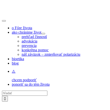
Skip
to
content
Toggle
Navigation
o Fóre života
ako chránime život
prehľad činností
advokácia
prevencia
konkrétna pomoc
náš záväzok – zmierňovať polarizáciu
bioetika
blog
chcem podporiť
ponoriť sa do tém života
Hľadať: