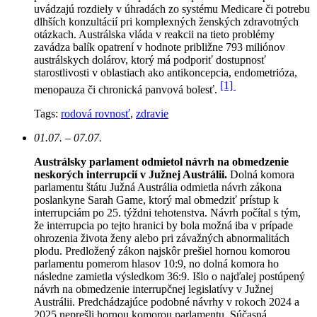
uvádzajú rozdiely v úhradách zo systému Medicare či potrebu
dlhších konzultácií pri komplexných ženských zdravotných
otázkach. Austrálska vláda v reakcii na tieto problémy
zavádza balík opatrení v hodnote približne 793 miliónov
austrálskych dolárov, ktorý má podporiť dostupnosť
starostlivosti v oblastiach ako antikoncepcia, endometrióza,
[1]
menopauza či chronická panvová bolesť.
Tags:
rodová rovnosť
,
zdravie
01.07. – 07.07.
Austrálsky parlament odmietol návrh na obmedzenie
neskorých interrupcií v Južnej Austrálii.
Dolná komora
parlamentu štátu Južná Austrália odmietla návrh zákona
poslankyne Sarah Game, ktorý mal obmedziť prístup k
interrupciám po 25. týždni tehotenstva. Návrh počítal s tým,
že interrupcia po tejto hranici by bola možná iba v prípade
ohrozenia života ženy alebo pri závažných abnormalitách
plodu. Predložený zákon najskôr prešiel hornou komorou
parlamentu pomerom hlasov 10:9, no dolná komora ho
následne zamietla výsledkom 36:9. Išlo o najďalej postúpený
návrh na obmedzenie interrupčnej legislatívy v Južnej
Austrálii. Predchádzajúce podobné návrhy v rokoch 2024 a
2025 neprešli hornou komorou parlamentu. Súčasná