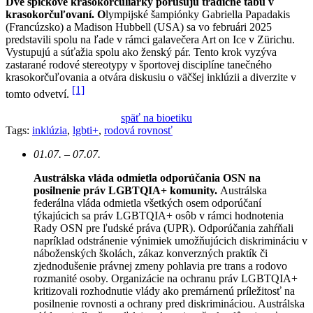
Dve špičkové krasokorčuliarky porušujú tradičné tabu v
krasokorčuľovaní. O
lympijské šampiónky Gabriella Papadakis
(Francúzsko) a Madison Hubbell (USA) sa vo februári 2025
predstavili spolu na ľade v rámci galavečera Art on Ice v Zürichu.
Vystupujú a súťažia spolu ako ženský pár. Tento krok vyzýva
zastarané rodové stereotypy v športovej disciplíne tanečného
krasokorčuľovania a otvára diskusiu o väčšej inklúzii a diverzite v
[1]
tomto odvetví.
späť na bioetiku
Tags:
inklúzia
,
lgbti+
,
rodová rovnosť
01.07. – 07.07.
Austrálska vláda odmietla odporúčania OSN na
posilnenie práv LGBTQIA+ komunity.
Austrálska
federálna vláda odmietla všetkých osem odporúčaní
týkajúcich sa práv LGBTQIA+ osôb v rámci hodnotenia
Rady OSN pre ľudské práva (UPR). Odporúčania zahŕňali
napríklad odstránenie výnimiek umožňujúcich diskrimináciu v
náboženských školách, zákaz konverzných praktík či
zjednodušenie právnej zmeny pohlavia pre trans a rodovo
rozmanité osoby. Organizácie na ochranu práv LGBTQIA+
kritizovali rozhodnutie vlády ako premárnenú príležitosť na
posilnenie rovnosti a ochrany pred diskrimináciou. Austrálska