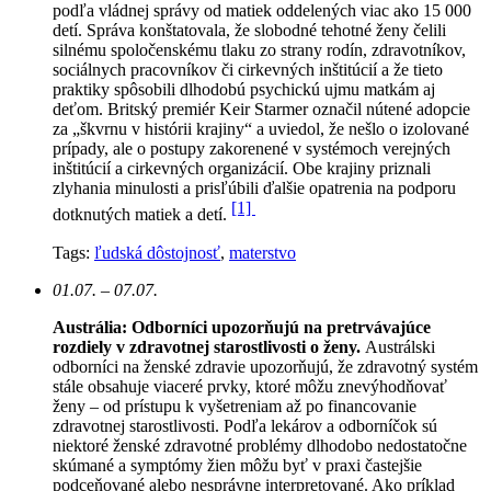
podľa vládnej správy od matiek oddelených viac ako 15 000
detí. Správa konštatovala, že slobodné tehotné ženy čelili
silnému spoločenskému tlaku zo strany rodín, zdravotníkov,
sociálnych pracovníkov či cirkevných inštitúcií a že tieto
praktiky spôsobili dlhodobú psychickú ujmu matkám aj
deťom. Britský premiér Keir Starmer označil nútené adopcie
za „škvrnu v histórii krajiny“ a uviedol, že nešlo o izolované
prípady, ale o postupy zakorenené v systémoch verejných
inštitúcií a cirkevných organizácií. Obe krajiny priznali
zlyhania minulosti a prisľúbili ďalšie opatrenia na podporu
[1]
dotknutých matiek a detí.
Tags:
ľudská dôstojnosť
,
materstvo
01.07. – 07.07.
Austrália: Odborníci upozorňujú na pretrvávajúce
rozdiely v zdravotnej starostlivosti o ženy.
Austrálski
odborníci na ženské zdravie upozorňujú, že zdravotný systém
stále obsahuje viaceré prvky, ktoré môžu znevýhodňovať
ženy – od prístupu k vyšetreniam až po financovanie
zdravotnej starostlivosti. Podľa lekárov a odborníčok sú
niektoré ženské zdravotné problémy dlhodobo nedostatočne
skúmané a symptómy žien môžu byť v praxi častejšie
podceňované alebo nesprávne interpretované. Ako príklad