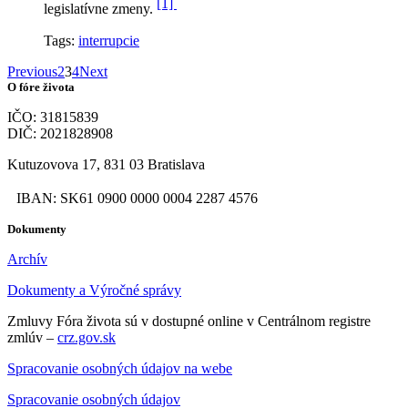
[1]
legislatívne zmeny.
Tags:
interrupcie
Previous
2
3
4
Next
O fóre života
IČO: 31815839
DIČ: 2021828908
Kutuzovova 17, 831 03 Bratislava
IBAN: SK61 0900 0000 0004 2287 4576
Dokumenty
Archív
Dokumenty a Výročné správy
Zmluvy Fóra života sú v dostupné online v Centrálnom registre
zmlúv –
crz.gov.sk
Spracovanie osobných údajov na webe
Spracovanie osobných údajov