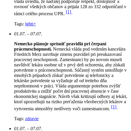
vláda uviedla, že naďalej podporuje rešpekt, dôstojnosť a
rovnosť všetkých občanov a prijala 128 zo 332 odporúčaní v
[1]
rámci celého procesu UPR.
Tags:
lgbti+
01.07. – 07.07.
Nemecko plánuje sprísniť pravidlá pri čerpaní
práceneschopnosti.
Nemecká vláda pod vedením kancelára
Friedrich Merz navrhuje zmenu pravidiel pri preukazovaní
pracovnej neschopnosti. Zamestnanci by po novom museli
navštíviť lekára osobne už v prvý deň ochorenia, aby získali
potvrdenie o práceneschopnosti. Súčasný systém umožňuje v
mnohých prípadoch získať potvrdenie aj telefonicky a
lekárske potvrdenie sa vyžaduje až od tretieho dňa
neprítomnosti v práci. Vláda argumentuje potrebou zvýšiť
produktivitu a znížiť počet dní pracovnej absencie v čase
ekonomickej stagnácie. Návrh však kritizujú odbory aj lekári,
ktorí upozorňujú na riziko preťaženia všeobecných lekárov a
[1]
vytvorenia atmosféry nedôvery voči zamestnancom.
Tags:
zdravie
01.07. – 07.07.