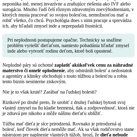
neponúka iné, menej invazívne a zraňujúce riešenia ako IVF alebo
surogácia. Mnoho ľudí čelí rôznym zdravotným znevýhodneniam, v
ktorých musia pracovať so svojou bolesťou, nemožnosťou mať a
robiť všetko, čo chcú. Psychológia dnes s nimi pracuje a sprevádza
ich, aby hľadali zmysel inde a neprepadali frustrácii.
Pri neplodnosti postupujeme opačne. Technicky sa snažíme
problém vyriešiť dieťaťom, namiesto pobadánia hľadať zmysel
inde alebo vytvoriť rodinu deťom, ktoré boli opustené.
Neplodné páry sú ochotné
zaplatiť akúkoľvek cenu za náhradné
materstvo či umelé oplodnenie
, aby odstránili bolesť a nedostatok
a agentúry a kliniky obchodujú s touto túžbou a bolesťou a robia
tento biznis nesmierne ziskovým.
Nie je to však kruté? Zarábať na ľudskej bolesti?
Rizikové po druhé preto, že urobiť z druhej ľudskej bytosti svoj
vlastný zmysel na ňu kladie bremená, tlak a zodpovednosť, ktorá nie
je zdravá pre nikoho a môže nášmu dieťaťu ublížiť.
Túžba mať dieťa je síce prirodzená. Rovnako je prirodzená aj
bolesť, keď človek dieťa nemôže mať. Ak sa však rodičovstvo stane
nástrojom pre naplnenie vlastných túžob, hrozí, že
dieťa nebude