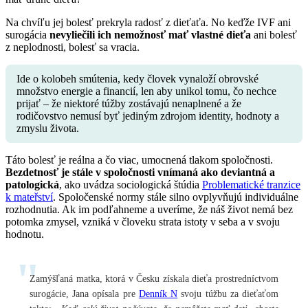
Na chvíľu jej bolesť prekryla radosť z dieťaťa. No keďže IVF ani
surogácia
nevyliečili ich nemožnosť mať vlastné dieťa
ani bolesť
z neplodnosti, bolesť sa vracia.
Ide o kolobeh smútenia, kedy človek vynaloží obrovské
množstvo energie a financií, len aby unikol tomu, čo nechce
prijať – že niektoré túžby zostávajú nenaplnené a že
rodičovstvo nemusí byť jediným zdrojom identity, hodnoty a
zmyslu života.
Táto bolesť je reálna a čo viac, umocnená tlakom spoločnosti.
Bezdetnosť je stále v spoločnosti vnímaná ako deviantná a
patologická
, ako uvádza sociologická štúdia
Problematické tranzice
k mateřství
. Spoločenské normy stále silno ovplyvňujú individuálne
rozhodnutia. Ak im podľahneme a uveríme, že náš život nemá bez
potomka zmysel, vzniká v človeku strata istoty v seba a v svoju
hodnotu.
Zamýšľaná matka, ktorá v Česku získala dieťa prostredníctvom
surogácie, Jana opísala pre
Denník N
svoju túžbu za dieťaťom