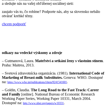
a sledujte nás na vašej obľúbenej sociálnej sieti:
zaujalo vás to, čo robíme? Podporte nás, aby sa slovensko nebálo
otvárať krehké témy.
chcem podporiť
odkazy na vedecké výskumy a zdroje
– Gutmanová, Laura.
Mateřství a setkání ženy s vlastním stínem
.
Praha: Maitrea, 2013.
– Svetová zdravotnícka organizácia. (1981).
International Code of
Marketing of Breast-milk Substitutes.
Geneva: WHO. Dostupné
na:
.
https://www.who.int/publications/i/item/9241541601
– Goldin, Claudia.
The Long Road to the Fast Track: Career
and Family
[online]. National Bureau of Economic Research
Working Paper Series, Working Paper 10331, March 2004.
Dostupné na:
.
http://www.nber.org/papers/w10331