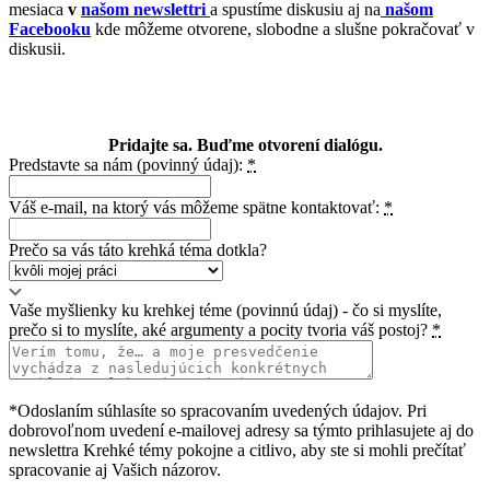
mesiaca
v
našom newslettri
a spustíme diskusiu aj na
našom
Facebooku
kde môžeme otvorene, slobodne a slušne pokračovať v
diskusii.
Pridajte sa. Buďme otvorení dialógu.
Predstavte sa nám (povinný údaj):
*
Váš e-mail, na ktorý vás môžeme spätne kontaktovať:
*
Prečo sa vás táto krehká téma dotkla?
Vaše myšlienky ku krehkej téme (povinnú údaj) - čo si myslíte,
prečo si to myslíte, aké argumenty a pocity tvoria váš postoj?
*
*Odoslaním súhlasíte so spracovaním uvedených údajov. Pri
dobrovoľnom uvedení e-mailovej adresy sa týmto prihlasujete aj do
newslettra Krehké témy pokojne a citlivo, aby ste si mohli prečítať
spracovanie aj Vašich názorov.