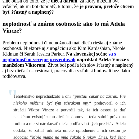
sme odišli od toho, že je
dieťa darom
, za ktorý môžem byť
vďačný, ak mi bol dopriatý, k tomu, že
je právom, pretože chcem
byť šťastný a naplnený
?
neplodnosť a známe osobnosti: ako to má Adela
Vincze?
Problém neplodnosti či nemožnosti mať dieťa riešia aj známe
osobnosti. Niektoré aj surogáciou ako Kim Kardashian, Nicole
Kidman či Sarah Jessica Parker.
Na slovenskej scéne
sa s
neplodnosťou verejne prezentovali
napríklad Adela Vincze s
manželom Viktorom.
Život bol podľa ich slov šťastný a naplnený
aj bez dieťaťa – cestovali, pracovali a vzťah si budovali bez tlaku
rodičovstva.
Tehotenstvo neprichádzalo a oni
“prestali čakať na zázrak. Pre
niekoho môžeme byť tým zázrakom my,“
prehovoril o ich
situácii Viktor Vincze a potvrdil tak, že ich cestou je dať
nejakému existujúcemu dieťaťu domov – teda splniť právo na
rodinu a nie si nárokovať dieťa podľa vlastných predstáv. Adela
dodala, že zatiaľ odmieta umelé oplodnenie a ich cestou je
adopcia:
“Moja mama na mňa čakala 6 rokov. Dnes, keď žena