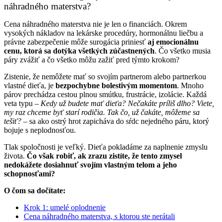
náhradného materstva?
Cena náhradného materstva nie je len o financiách. Okrem
vysokých nákladov na lekárske procedúry, hormonálnu liečbu a
právne zabezpečenie môže surogácia priniesť
aj emocionálnu
cenu, ktorá sa dotýka všetkých zúčastnených
. Čo všetko musia
páry zvážiť a čo všetko môžu zažiť pred týmto krokom?
Zistenie, že nemôžete mať so svojím partnerom alebo partnerkou
vlastné dieťa, je
bezpochybne bolestivým momentom
. Mnoho
párov prechádza cestou plnou smútku, frustrácie, izolácie. Každá
veta typu –
Kedy už budete mať dieťa? Nečakáte príliš dlho? Viete,
my raz chceme byť starí rodičia. Tak čo, už čakáte, môžeme sa
tešiť?
– sa ako ostrý hrot zapicháva do sŕdc nejedného páru, ktorý
bojuje s neplodnosťou.
Tlak spoločnosti je veľký. Dieťa pokladáme za naplnenie zmyslu
života.
Čo však robiť, ak zrazu zistíte, že tento zmysel
nedokážete dosiahnuť svojím vlastným telom a jeho
schopnosťami?
O čom sa dočítate:
Krok 1: umelé oplodnenie
Cena náhradného materstva, s ktorou ste nerátali