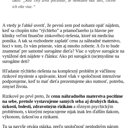
takto:
„Keď celý život počúvate, že nemôžete mať deti, chcete
ich ešte viac.“
A vtedy je ľahké uveriť, že pevnú zem pod nohami opäť nájdem,
keď sa chopím toho “rýchleho” a priamočiareho (a hlavne pre
kliniky veľmi finančne ziskového) riešenia, ktoré mi medicína
ponúka. A tak sa rozhodnete zaplatiť cenu za náhradné materstvo,
hoci v tom, čo vám prinesie, vám aj mnoho zoberie. A čo to bude
znamenať pre samotné surogátne dieťa? Viac o vplyve surogácie na
vytúžené deti nájdete v článku:
Ako pri surogácii (ne)myslíme na
surogátne deti?
Hľadanie rýchleho riešenia na komplexný problém je väčšinou
rizikové myslenie a správanie, ktoré však v spoločnosti intenzívne
podporujeme, keď to mať dieťa prezentujeme ako nutnosť, potrebu,
zmysel života.
Rizikové po prvé preto, že
cenu náhradného materstva pocítime
na sebe, pretože vystavujeme samých seba aj druhých tlaku,
úzkosti, bolesti, zdravotným rizikám
a rôznym psychickým
problémom, s ktorými nepracujeme nijak inak len ďalším tlakom,
výkonom, úzkosťou a rizikami.
Tu sa navyše otvára otázka, prečo spoločnosť neplodným párom