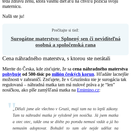
teda zdravú ženu, ktorá vášmu dieťaťu na chvíľu požičia svoju
maternicu.
Našli ste ju!
Surogátne materstvo: Splnený sen či neviditeľná
osobná a spoločenská rana
Cena náhradného materstva, s ktorou ste nerátali
Mierite do Česka, kde zisťujete, že sa
cena náhradného materstva
pohybuje
od 500-tisíc po
milión českých korun
. Hľadáte lacnejšie
možnosti v zahraničí. Zisťujete, že v Gruzínsku nie je surogácia tak
regulovaná – náhradná matka tam má nulové práva a je “len”
nosičkou, ako píše zamýšľaná matka na
Emimino.cz
:
„Dělali jsme ale všechno v Gruzii, mají tam na to lepší zákony.
Tam ta náhradní matka je vyloženě jen nosička. Já jsem matka
a otec otec, takže ona se dítěte po porodu nemusí vzdát a já ho
nemusím adoptovat. Bohužel to tam ale nejde udělat na