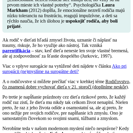
prvom mieste ich vlastné potreby“. Psychologička
Laura
Markham
(2012) dopĺňa, že emocionálne nezrelí rodičia majú
nízku toleranciu na frustráciu, reagujú impulzívne, a deti sa
rýchlo naučia, že ich úlohou je
uspokojiť rodiča, aby boli
prijaté
.
Ak rodič v dieťati hľadá zmysel života, uznanie či náplasť na
traumy, riskuje, že ho využije ako nástroj. Tak vzniká
parentifikácia
– stav, keď dieťa nenesie len svoje vlastné bremená,
ale aj zodpovednosť za šťastie dospelého (Jurkovic, 1997).
Viac o vplyve surogácie na vytúžené deti nájdete v článku
Ako pri
surogácii (ne)myslíme na surogátne deti?
A o rodičovstve si môžete prečítať viac v krehkej téme
Rodičovstvo,
čo znamená dobre vychovať dieťa v 21. storočí (dopllníme neskôr)
.
Po tretie je napĺňanie prázdnoty cez dieťa rizikové preto, že každý
rodič raz zistí, že dieťa mu nikdy tak celkom život nenaplní. Nielen
preto, že raz z jeho života odíde a osamostatní sa, ale aj preto, že
ono nežije pre svojich rodičov, pre napĺňanie ich zmyslu. Ono je
samostatným človekom so svojimi snami, túžbami a zmyslom.
Nerobíme teda v našom modernom myslení niečo nesprávne? Kedy