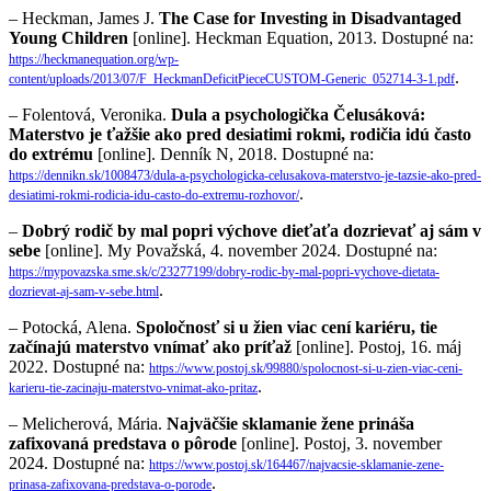
– Heckman, James J.
The Case for Investing in Disadvantaged
Young Children
[online]. Heckman Equation, 2013. Dostupné na:
https://heckmanequation.org/wp-
.
content/uploads/2013/07/F_HeckmanDeficitPieceCUSTOM-Generic_052714-3-1.pdf
– Folentová, Veronika.
Dula a psychologička Čelusáková:
Materstvo je ťažšie ako pred desiatimi rokmi, rodičia idú často
do extrému
[online]. Denník N, 2018. Dostupné na:
https://dennikn.sk/1008473/dula-a-psychologicka-celusakova-materstvo-je-tazsie-ako-pred-
.
desiatimi-rokmi-rodicia-idu-casto-do-extremu-rozhovor/
–
Dobrý rodič by mal popri výchove dieťaťa dozrievať aj sám v
sebe
[online]. My Považská, 4. november 2024. Dostupné na:
https://mypovazska.sme.sk/c/23277199/dobry-rodic-by-mal-popri-vychove-dietata-
.
dozrievat-aj-sam-v-sebe.html
– Potocká, Alena.
Spoločnosť si u žien viac cení kariéru, tie
začínajú materstvo vnímať ako príťaž
[online]. Postoj, 16. máj
2022. Dostupné na:
https://www.postoj.sk/99880/spolocnost-si-u-zien-viac-ceni-
.
karieru-tie-zacinaju-materstvo-vnimat-ako-pritaz
– Melicherová, Mária.
Najväčšie sklamanie žene prináša
zafixovaná predstava o pôrode
[online]. Postoj, 3. november
2024. Dostupné na:
https://www.postoj.sk/164467/najvacsie-sklamanie-zene-
.
prinasa-zafixovana-predstava-o-porode