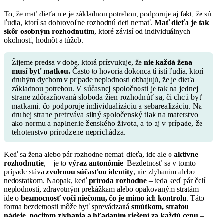
To, že mať dieťa nie je základnou potrebou, podporuje aj fakt, že sú
ľudia, ktorí sa dobrovoľne rozhodnú deti nemať.
Mať dieťa je tak
skôr osobným rozhodnutím
, ktoré závisí od individuálnych
okolností, hodnôt a túžob.
Žijeme predsa v dobe, ktorá prízvukuje, že
nie každá žena
musí byť matkou.
Často to hovoria dokonca tí istí ľudia, ktorí
druhým dychom v prípade neplodnosti obhajujú, že je dieťa
základnou potrebou.
V súčasnej spoločnosti je tak na jednej
strane zdôrazňovaná sloboda žien rozhodnúť sa, či chcú byť
matkami, čo podporuje individualizáciu a sebarealizáciu. Na
druhej strane pretrváva silný spoločenský tlak na materstvo
ako normu a naplnenie ženského života, a to aj v prípade, že
tehotenstvo prirodzene neprichádza.
Keď sa žena alebo pár rozhodne nemať dieťa, ide ale o
aktívne
rozhodnutie
, – je to
výraz autonómie
. Bezdetnosť sa v tomto
prípade stáva
zvolenou súčasťou identity
, nie zlyhaním alebo
nedostatkom. Naopak, keď
príroda rozhodne
– teda keď pár čelí
neplodnosti, zdravotným prekážkam alebo opakovaným stratám –
ide o
bezmocnosť voči niečomu, čo je mimo ich kontrolu
. Táto
forma bezdetnosti môže byť sprevádzaná
smútkom, stratou
nádeje, pocitom zlyhania
a hľadaním riešení za každú cenu
–