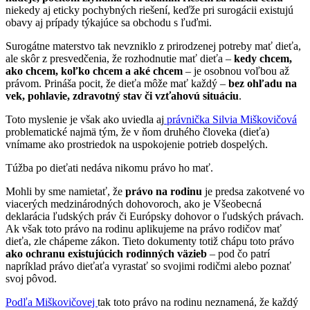
niekedy aj eticky pochybných riešení, keďže pri surogácii existujú
obavy aj prípady týkajúce sa obchodu s ľuďmi.
Surogátne materstvo tak nevzniklo z prirodzenej potreby mať dieťa,
ale skôr z presvedčenia, že rozhodnutie mať dieťa –
kedy chcem,
ako chcem, koľko chcem a aké chcem
– je osobnou voľbou až
právom. Prináša pocit, že dieťa môže mať každý –
bez ohľadu na
vek, pohlavie, zdravotný stav či vzťahovú situáciu
.
Toto myslenie je však ako uviedla aj
právnička Silvia Miškovičová
problematické najmä tým, že v ňom druhého človeka (dieťa)
vnímame ako prostriedok na uspokojenie potrieb dospelých.
Túžba po dieťati nedáva nikomu právo ho mať.
Mohli by sme namietať, že
právo na rodinu
je predsa zakotvené vo
viacerých medzinárodných dohovoroch, ako je Všeobecná
deklarácia ľudských práv či Európsky dohovor o ľudských právach.
Ak však toto právo na rodinu aplikujeme na právo rodičov mať
dieťa, zle chápeme zákon. Tieto dokumenty totiž chápu toto právo
ako ochranu existujúcich rodinných väzieb
– pod čo patrí
napríklad právo dieťaťa vyrastať so svojimi rodičmi alebo poznať
svoj pôvod.
Podľa Miškovičovej
tak toto právo na rodinu neznamená, že každý