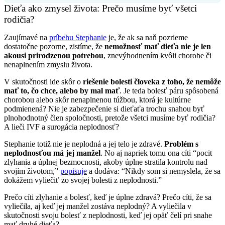
Dieťa ako zmysel života: Prečo musíme byť všetci
rodičia?
Zaujímavé na
príbehu Stephanie
je, že ak sa naň pozrieme
dostatočne pozorne, zistíme, že
nemožnosť mať dieťa nie je len
akousi prirodzenou potrebou
, znevýhodnením kvôli chorobe či
nenaplnením zmyslu života.
V skutočnosti ide skôr o
riešenie bolesti človeka z toho, že nemôže
mať to, čo chce, alebo by mal mať
. Je teda bolesť páru spôsobená
chorobou alebo skôr nenaplnenou túžbou, ktorá je kultúrne
podmienená? Nie je zabezpečenie si dieťaťa trochu snahou byť
plnohodnotný člen spoločnosti, pretože všetci musíme byť rodičia?
A lieči IVF a surogácia neplodnosť?
Stephanie totiž nie je neplodná a jej telo je zdravé.
Problém s
neplodnosťou má jej manžel
. No aj napriek tomu ona cíti “pocit
zlyhania a úplnej bezmocnosti, akoby úplne stratila kontrolu nad
svojím životom,”
popisuje
a dodáva: “Nikdy som si nemyslela, že sa
dokážem vyliečiť zo svojej bolesti z neplodnosti.”
Prečo cíti zlyhanie a bolesť, keď je úplne zdravá? Prečo cíti, že sa
vyliečila, aj keď jej manžel zostáva neplodný? A vyliečila v
skutočnosti svoju bolesť z neplodnosti, keď jej opäť čelí pri snahe
mať druhé dieťa?