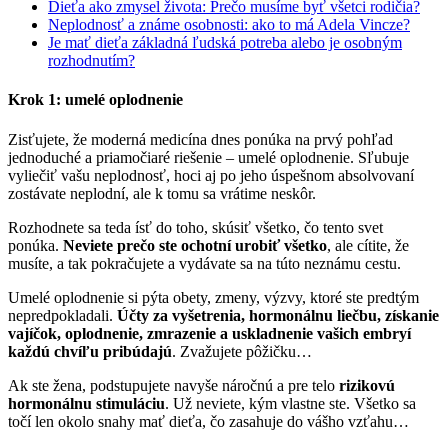
Dieťa ako zmysel života: Prečo musíme byť všetci rodičia?
Neplodnosť a známe osobnosti: ako to má Adela Vincze?
Je mať dieťa základná ľudská potreba alebo je osobným
rozhodnutím?
Krok 1: umelé oplodnenie
Zisťujete, že moderná medicína dnes ponúka na prvý pohľad
jednoduché a priamočiaré riešenie – umelé oplodnenie. Sľubuje
vyliečiť vašu neplodnosť, hoci aj po jeho úspešnom absolvovaní
zostávate neplodní, ale k tomu sa vrátime neskôr.
Rozhodnete sa teda ísť do toho, skúsiť všetko, čo tento svet
ponúka.
Neviete prečo ste ochotní urobiť všetko
, ale cítite, že
musíte, a tak pokračujete a vydávate sa na túto neznámu cestu.
Umelé oplodnenie si pýta obety, zmeny, výzvy, ktoré ste predtým
nepredpokladali.
Účty za vyšetrenia, hormonálnu liečbu, získanie
vajíčok, oplodnenie, zmrazenie a uskladnenie vašich embryí
každú chvíľu pribúdajú
. Zvažujete pôžičku…
Ak ste žena, podstupujete navyše náročnú a pre telo
rizikovú
hormonálnu stimuláciu
. Už neviete, kým vlastne ste. Všetko sa
točí len okolo snahy mať dieťa, čo zasahuje do vášho vzťahu…