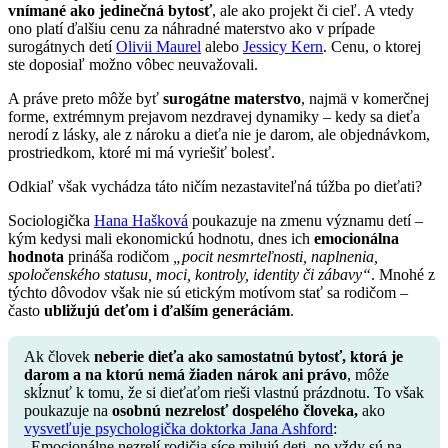
vnímané ako jedinečná bytosť
, ale ako projekt či cieľ. A vtedy
ono platí ďalšiu cenu za náhradné materstvo ako v prípade
surogátnych detí
Olivii Maurel
alebo
Jessicy Kern
. Cenu, o ktorej
ste doposiaľ možno vôbec neuvažovali.
A práve preto môže byť
surogátne materstvo
, najmä v komerčnej
forme, extrémnym prejavom nezdravej dynamiky – kedy sa dieťa
nerodí z lásky, ale z nároku a dieťa nie je darom, ale objednávkom,
prostriedkom, ktoré mi má vyriešiť bolesť.
Odkiaľ však vychádza táto ničím nezastaviteľná túžba po dieťati?
Sociologička
Hana Hašková
poukazuje na zmenu významu detí –
kým kedysi mali ekonomickú hodnotu, dnes ich
emocionálna
hodnota
prináša rodičom
„pocit nesmrteľnosti, naplnenia,
spoločenského statusu, moci, kontroly, identity či zábavy“
. Mnohé z
týchto dôvodov však nie sú etickým motívom stať sa rodičom –
často
ubližujú deťom i ďalším generáciám
.
Ak človek
neberie dieťa ako samostatnú bytosť, ktorá je
darom a na ktorú nemá žiaden nárok ani právo
, môže
skĺznuť k tomu, že si dieťaťom rieši vlastnú prázdnotu. To však
poukazuje na
osobnú nezrelosť dospelého človeka,
ako
vysvetľuje psychologička doktorka Jana Ashford
:
„Emocionálne nezrelí rodičia síce milujú deti, no vždy sú na