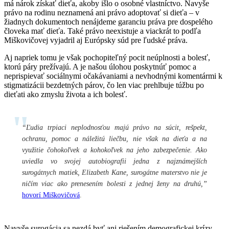
má nárok získať dieťa, akoby išlo o osobné vlastníctvo. Navyše
právo na rodinu neznamená ani právo adoptovať si dieťa – v
žiadnych dokumentoch nenájdeme garanciu práva pre dospelého
človeka mať dieťa. Také právo neexistuje a viackrát to podľa
Miškovičovej vyjadril aj Európsky súd pre ľudské práva.
Aj napriek tomu je však pochopiteľný pocit neúplnosti a bolesť,
ktorú páry prežívajú. A je našou úlohou poskytnúť pomoc a
neprispievať sociálnymi očakávaniami a nevhodnými komentármi k
stigmatizácii bezdetných párov, čo len viac prehlbuje túžbu po
dieťati ako zmyslu života a ich bolesť.
“Ľudia trpiaci neplodnosťou majú právo na súcit, rešpekt,
ochranu, pomoc a náležitú liečbu, nie však na dieťa a na
využitie čohokoľvek a kohokoľvek na jeho zabezpečenie. Ako
uviedla vo svojej autobiografii jedna z najznámejších
surogátnych matiek, Elizabeth Kane, surogátne materstvo nie je
ničím viac ako prenesením bolesti z jednej ženy na druhú,”
hovorí Miškovičová
.
Navyše surogácia sa nezdá byť ani riešením demografickej krízy.