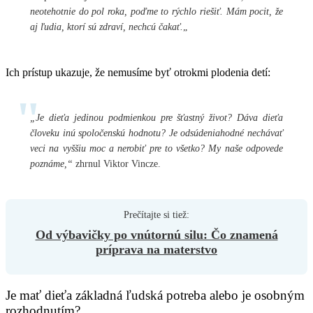
neotehotnie do pol roka, poďme to rýchlo riešiť. Mám pocit, že
aj ľudia, ktorí sú zdraví, nechcú čakať.
„
Ich prístup ukazuje, že nemusíme byť otrokmi plodenia detí:
„Je dieťa jedinou podmienkou pre šťastný život? Dáva dieťa
človeku inú spoločenskú hodnotu? Je odsúdeniahodné nechávať
veci na vyššiu moc a nerobiť pre to všetko? My naše odpovede
poznáme,“
zhrnul Viktor Vincze.
Od výbavičky po vnútornú silu: Čo znamená
príprava na materstvo
Je mať dieťa základná ľudská potreba alebo je osobným
rozhodnutím?