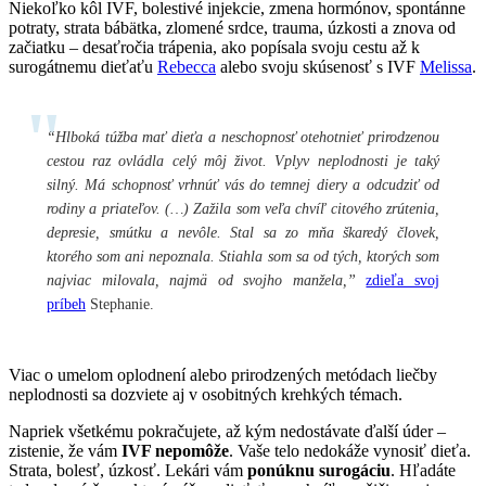
Niekoľko kôl IVF, bolestivé injekcie, zmena hormónov, spontánne
potraty, strata bábätka, zlomené srdce, trauma, úzkosti a znova od
začiatku – desaťročia trápenia, ako popísala svoju cestu až k
surogátnemu dieťaťu
Rebecca
alebo svoju skúsenosť s IVF
Melissa
.
“Hlboká túžba mať dieťa a neschopnosť otehotnieť prirodzenou
cestou raz ovládla celý môj život. Vplyv neplodnosti je taký
silný. Má schopnosť vrhnúť vás do temnej diery a odcudziť od
rodiny a priateľov. (…) Zažila som veľa chvíľ citového zrútenia,
depresie, smútku a nevôle. Stal sa zo mňa škaredý človek,
ktorého som ani nepoznala. Stiahla som sa od tých, ktorých som
najviac milovala, najmä od svojho manžela,”
zdieľa svoj
príbeh
Stephanie.
Viac o umelom oplodnení alebo prirodzených metódach liečby
neplodnosti sa dozviete aj v osobitných krehkých témach.
Napriek všetkému pokračujete, až kým nedostávate ďalší úder –
zistenie, že vám
IVF nepomôže
. Vaše telo nedokáže vynosiť dieťa.
Strata, bolesť, úzkosť. Lekári vám
ponúknu surogáciu
. Hľadáte