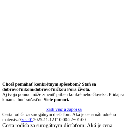
Chceš pomáhať konkrétnym spôsobom? Staň sa
dobrovoľníkom/dobrovoľníčkou Fóra života.
Aj tvoja pomoc môže zmeniť príbeh konkrétneho človeka. Pridaj sa
k nám a buď súčasťou
Siete pomoci.
Zisti viac a zapoj sa
Cesta rodiča za surogátnym dieťaťom: Aká je cena náhradného
materstva?
zeta01
2025-11-12T10:00:22+01:00
Cesta rodiča za surogátnym dieťaťom: Aká je cena