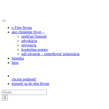
Skip
to
content
Toggle
Navigation
o Fóre života
ako chránime život
prehľad činností
advokácia
prevencia
konkrétna pomoc
náš záväzok – zmierňovať polarizáciu
bioetika
blog
chcem podporiť
ponoriť sa do tém života
Hľadať: