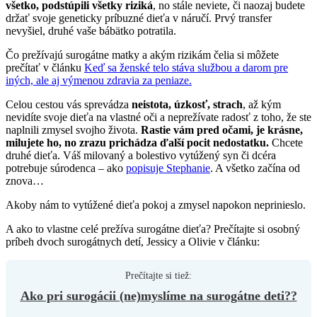
všetko, podstúpili všetky riziká
, no stále neviete, či naozaj budete
držať svoje geneticky príbuzné dieťa v náručí. Prvý transfer
nevyšiel, druhé vaše bábätko potratila.
Čo prežívajú surogátne matky a akým rizikám čelia si môžete
prečítať v článku
Keď sa ženské telo stáva službou a darom pre
iných, ale aj výmenou zdravia za peniaze.
Celou cestou vás sprevádza
neistota, úzkosť, strach
, až kým
nevidíte svoje dieťa na vlastné oči a neprežívate radosť z toho, že ste
naplnili zmysel svojho života.
Rastie vám pred očami, je krásne,
milujete ho, no zrazu prichádza ďalší pocit nedostatku.
Chcete
druhé dieťa. Váš milovaný a bolestivo vytúžený syn či dcéra
potrebuje súrodenca – ako
popisuje Stephanie
. A všetko začína od
znova…
Akoby nám to vytúžené dieťa pokoj a zmysel napokon neprinieslo.
A ako to vlastne celé prežíva surogátne dieťa? Prečítajte si osobný
príbeh dvoch surogátnych detí, Jessicy a Olivie v článku:
Ako pri surogácii (ne)myslíme na surogátne deti??