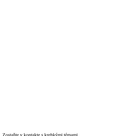
Zostaňte v kontakte s krehkými témami