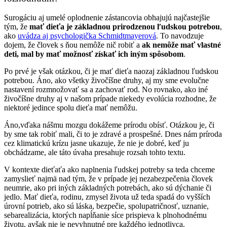
Surogáciu aj umelé oplodnenie zástancovia obhajujú najčastejšie
tým, že
mať dieťa je základnou prirodzenou ľudskou potrebou
,
ako
uvádza aj psychologička Schmidtmayerová
. To navodzuje
dojem, že človek s ňou nemôže nič robiť a
ak nemôže mať vlastné
deti, mal by mať možnosť získať ich iným spôsobom
.
Po prvé je však otázkou, či je mať dieťa naozaj základnou ľudskou
potrebou. Áno, ako všetky živočíšne druhy, aj my sme evolučne
nastavení rozmnožovať sa a zachovať rod. No rovnako, ako iné
živočíšne druhy aj v našom prípade niekedy evolúcia rozhodne, že
niektoré jedince spolu dieťa mať nemôžu.
Áno,vďaka nášmu mozgu dokážeme prírodu obísť. Otázkou je, či
by sme tak robiť mali, či to je zdravé a prospešné. Dnes nám príroda
cez klimatickú krízu jasne ukazuje, že nie je dobré, keď ju
obchádzame, ale táto úvaha presahuje rozsah tohto textu.
V kontexte dieťaťa ako naplnenia ľudskej potreby sa teda chceme
zamyslieť najmä nad tým, že v prípade jej nezabezpečenia človek
neumrie, ako pri iných základných potrebách, ako sú dýchanie či
jedlo. Mať dieťa, rodinu, zmysel života už teda spadá do vyšších
úrovní potrieb, ako sú láska, bezpečie, spolupatričnosť, uznanie,
sebarealizácia, ktorých napĺňanie síce prispieva k plnohodnému
životu, avšak nie je nevyhnutné pre každého jednotlivca.