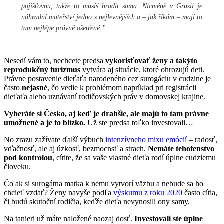
pojišťovnu, takže to musíš hradit sama. Nicméně v Gruzii je
náhradní mateřství jedno z nejlevnějších a – jak říkám – mají to
tam nejlépe právně ošetřené.”
Nesedí vám to, nechcete predsa
vykorisťovať ženy a takýto
reprodukčný turizmus
vytvára aj situácie, ktoré ohrozujú deti.
Právne postavenie dieťaťa narodeného cez surogáciu v cudzine je
často
nejasné
, čo vedie k problémom napríklad pri registrácii
dieťaťa alebo uznávaní rodičovských práv v domovskej krajine.
Vyberáte si Česko, aj keď je drahšie, ale majú to tam právne
umožnené a je to blízko.
Už ste predsa toľko investovali…
No zrazu zažívate ďalší výbuch
intenzívneho mixu emócií
– radosť,
vďačnosť, ale aj úzkosť, bezmocnsť a strach.
Nemáte tehotenstvo
pod kontrolou
, cítite, že sa vaše vlastné dieťa rodí úplne cudziemu
človeku.
Čo ak si surogátna matka k nemu vytvorí väzbu a nebude sa ho
chcieť vzdať? Ženy navyše podľa
výskumu z roku 2020
často cítia,
či budú skutoční rodičia, keďže dieťa nevynosili ony samy.
Na tanieri už máte naložené naozaj dosť.
Investovali ste úplne