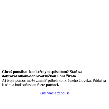
Chceš pomáhať konkrétnym spôsobom? Staň sa
dobrovoľníkom/dobrovoľníčkou Fóra života.
Aj tvoja pomoc môže zmeniť príbeh konkrétneho človeka. Pridaj sa
k nám a buď súčasťou
Siete pomoci.
Zisti viac a zapoj sa