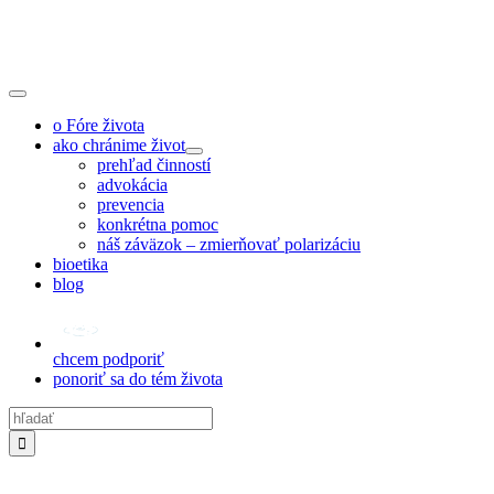
Skip
to
content
Toggle
Navigation
o Fóre života
ako chránime život
prehľad činností
advokácia
prevencia
konkrétna pomoc
náš záväzok – zmierňovať polarizáciu
bioetika
blog
chcem podporiť
ponoriť sa do tém života
Hľadať: