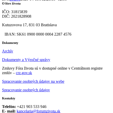
O fóre života
IČO: 31815839
DIČ: 2021828908
Kutuzovova 17, 831 03 Bratislava
IBAN: SK61 0900 0000 0004 2287 4576
Dokumenty
Archív
Dokumenty a Výročné správy
Zmluvy Fóra života sú v dostupné online v Centrálnom registre
zmlúv –
crz.gov.sk
Spracovanie osobných údajov na webe
Spracovanie osobných údajov
Kontakty
Telefón:
+421 903 533 946
E- mail:
kancelaria@forumzivota.sk