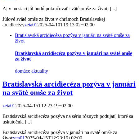
Aj v mesiaci júl budú pokračovať sväté omše za život, [...]
Júlové sväté omše za život v chrámoch Bratislavskej
arcidiecézy
zeta01
2025-04-10T19:13:02+02:00
Bratislavská arcidiecéza pozýva v januári na sväté omše za
život
Bratislavská arcidiecéza pozýva v januári na sväté omše
za život
domáce aktuality
Bratislavská arcidiecéza pozýva v januári
na sväté omše za život
zeta01
2025-04-15T12:23:19+02:00
Bratislavská arcidiecéza pozýva na sériu rôznych podujatí, ktoré sa
uskutočnia [...]
Bratislavská arcidiecéza pozýva v januári na sväté omše za
život
zeta01
2025-04-15T12:23:19+02:00